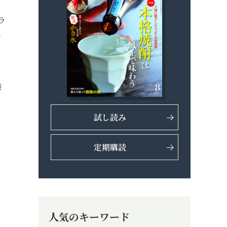
ラ
で
際
試し読み
定期購読
人気のキーワード