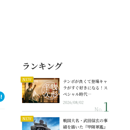
ランキング
NEW
テンポが良くて登場キャ
ラがすぐ好きになる！ス
ペシャル時代…
2026/08/02
No.
NEW
戦国大名・武田信玄の事
績を描いた『甲陽軍鑑』