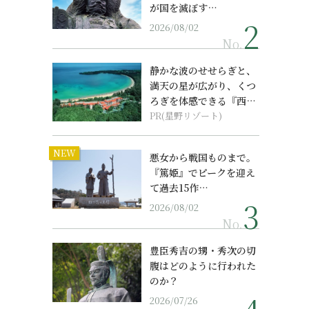
が国を滅ぼす…
2026/08/02
No.
静かな波のせせらぎと、
満天の星が広がり、くつ
ろぎを体感できる『西表
島ホテル by...
PR(星野リゾート)
NEW
悪女から戦国ものまで。
『篤姫』でピークを迎え
て過去15作…
2026/08/02
No.
豊臣秀吉の甥・秀次の切
腹はどのように行われた
のか？
2026/07/26