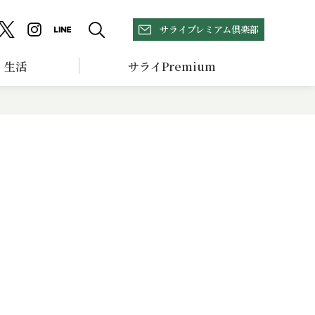
サライプレミアム倶楽部
生活
サライPremium
テ