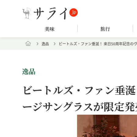
美味
旅行
逸品
ビートルズ・ファン垂涎！ 来日50周年記念の
逸品
ビートルズ・ファン垂涎
ージサングラスが限定発