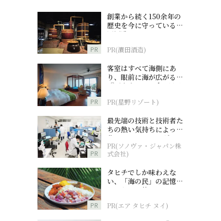
創業から続く150余年の
歴史を今に守っている濵
田酒造
PR
PR(濵田酒造)
客室はすべて海側にあ
り、眼前に海が広がる
『西表島ホテル by 星野
リゾート』
PR
PR(星野リゾート)
最先端の技術と技術者た
ちの熱い気持ちによって
作られているオーダーメ
PR(ソノヴァ・ジャパン株
イド補聴器
PR
式会社)
タヒチでしか味わえな
い、「海の民」の記憶へ
とつながる旅
PR
PR(エア タヒチ ヌイ)