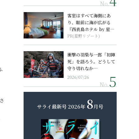
No.
客室はすべて海側にあ
り、眼前に海が広がる
『西表島ホテル by 星野
リゾート』
PR(星野リゾート)
衝撃の羽柴与一郎「初陣
死」を語ろう。どうして
守り切れなか…
ふ
2026/07/26
No.
8
さ
サライ最新号
2026年
月号
ン