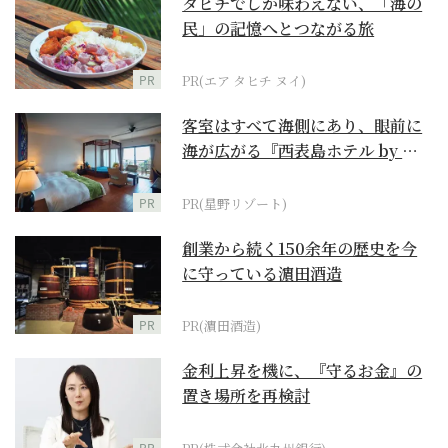
タヒチでしか味わえない、「海の
民」の記憶へとつながる旅
PR
PR(エア タヒチ ヌイ)
客室はすべて海側にあり、眼前に
海が広がる『西表島ホテル by 星
野リゾート』
PR
PR(星野リゾート)
創業から続く150余年の歴史を今
に守っている濵田酒造
PR
PR(濵田酒造)
金利上昇を機に、『守るお金』の
置き場所を再検討
PR