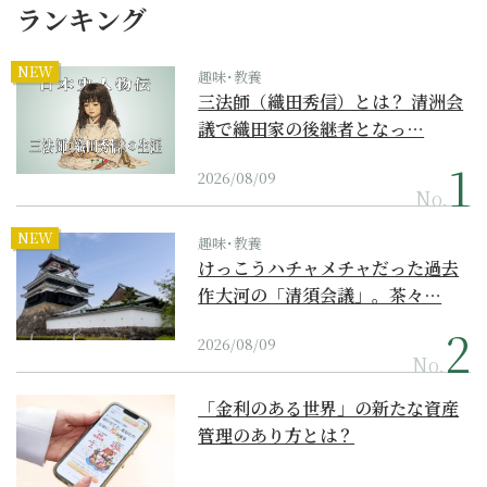
ランキング
NEW
趣味･教養
三法師（織田秀信）とは？ 清洲会
議で織田家の後継者となっ…
2026/08/09
No.
NEW
趣味･教養
けっこうハチャメチャだった過去
作大河の「清須会議」。茶々…
2026/08/09
No.
「金利のある世界」の新たな資産
管理のあり方とは？