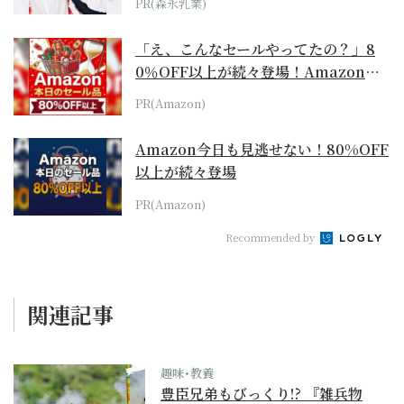
PR(森永乳業)
「え、こんなセールやってたの？」8
0％OFF以上が続々登場！Amazonの
本気が...
PR(Amazon)
Amazon今日も見逃せない！80%OFF
以上が続々登場
PR(Amazon)
Recommended by
関連記事
趣味･教養
豊臣兄弟もびっくり!? 『雑兵物