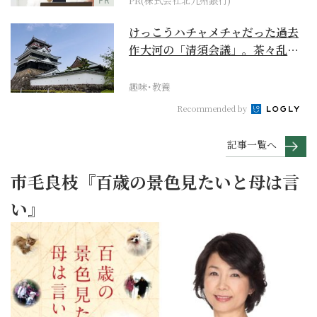
PR(株式会社北九州銀行)
けっこうハチャメチャだった過去
作大河の「清須会議」。茶々乱
入、お市が三法師と登場...
趣味･教養
Recommended by
記事一覧へ
市毛良枝『百歳の景色見たいと母は言
い』