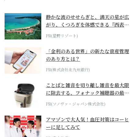
静かな波のせせらぎと、満天の星が広
がり、くつろぎを体感できる『西表島
ホテル by...
PR(星野リゾート)
「金利のある世界」の新たな資産管理
のあり方とは？
PR(株式会社北九州銀行)
ことばと雑音を切り離し雑音を最大限
に除去する、フォナック補聴器の最上
位モデル
PR(ソノヴァ・ジャパン株式会社)
アマゾンで大人気！血圧対策はコーヒ
ーに足してみて