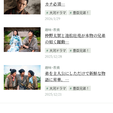
カチ必須…
大河ドラマ
豊臣兄弟！
2026/1/29
趣味･教養
仲野太賀と池松壮亮が本物の兄弟
の如く躍動…
大河ドラマ
豊臣兄弟！
2025/12/28
趣味･教養
弟を主人公にしただけで新鮮な物
語に昇華。…
大河ドラマ
豊臣兄弟！
2025/12/21