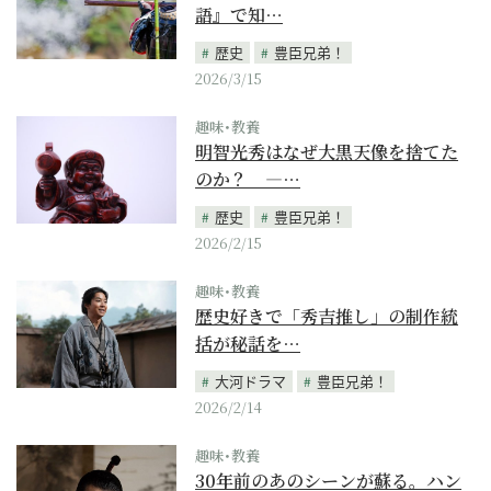
語』で知…
歴史
豊臣兄弟！
2026/3/15
趣味･教養
明智光秀はなぜ大黒天像を捨てた
のか？ —…
歴史
豊臣兄弟！
2026/2/15
趣味･教養
歴史好きで「秀吉推し」の制作統
括が秘話を…
大河ドラマ
豊臣兄弟！
2026/2/14
趣味･教養
30年前のあのシーンが蘇る。ハン