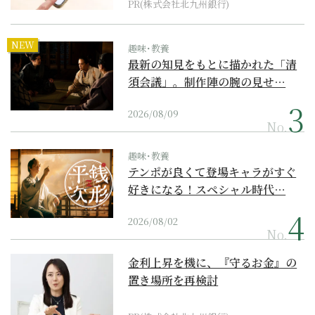
PR(株式会社北九州銀行)
NEW
趣味･教養
最新の知見をもとに描かれた「清
須会議」。制作陣の腕の見せ…
2026/08/09
No.
趣味･教養
テンポが良くて登場キャラがすぐ
好きになる！スペシャル時代…
2026/08/02
No.
金利上昇を機に、『守るお金』の
置き場所を再検討