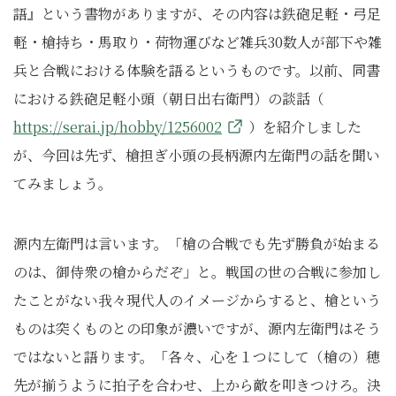
語』という書物がありますが、その内容は鉄砲足軽・弓足
軽・槍持ち・馬取り・荷物運びなど雑兵30数人が部下や雑
兵と合戦における体験を語るというものです。以前、同書
における鉄砲足軽小頭（朝日出右衛門）の談話（
https://serai.jp/hobby/1256002
）を紹介しました
が、今回は先ず、槍担ぎ小頭の長柄源内左衛門の話を聞い
てみましょう。
源内左衛門は言います。「槍の合戦でも先ず勝負が始まる
のは、御侍衆の槍からだぞ」と。戦国の世の合戦に参加し
たことがない我々現代人のイメージからすると、槍という
ものは突くものとの印象が濃いですが、源内左衛門はそう
ではないと語ります。「各々、心を１つにして（槍の）穂
先が揃うように拍子を合わせ、上から敵を叩きつけろ。決