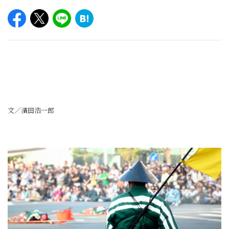
文／濱田浩一郎