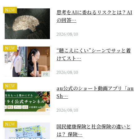
NEW
思考をAIに委ねるリスクとは？AI
の回答…
2026/08/10
NEW
“聴こえにくい”シーンでサッと着
けてスト…
2026/08/10
PR
NEW
au公式のショート動画アプリ「au
Sh…
2026/08/10
NEW
国民健康保険と社会保険の違いと
は？ 保険…