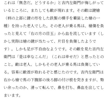
これは「無念だ。どうするか」と吉内左衛門が悔しがって
いるところに、またしても敵が現れます。その敵は鍵槍
（柄の上部に鍵の形をした鉄製の横手を着装した槍の一
種）を持った老人でした。その老人が乗る馬は、槍傷を負
ったと見えて「右の方の目玉」から血を流しています（し
かし実際は槍の鍵が当たって、片目を負傷したようで
す）。しかも足が不自由なようです。その敵を見た吉内左
衛門は「是は幸なこんだ」（これは幸せだ）と思ったとの
こと。敵は老人、しかもその老人が乗る馬は負傷してい
る。容易に敵首が取れるぞと感じたのです。吉内左衛門は
右から槍で馬の下腹部の後ろ脚の付け根を突きますが、勢
い余ったのか、滑って転んで、鼻を打ち、鼻血を出してし
まいます。