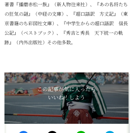
著書『播磨赤松一族』（新人物往来社）、『あの名将たち
の狂気の謎』（中経の文庫）、『超口語訳 方丈記』（東
京書籍のち彩図社文庫）、『中学生からの超口語訳 信長
公記』（ベストブック）、『秀吉と秀長 天下統一の軌
跡』（内外出版社）その他多数。
この記事が気に入ったら
いいね！しよう