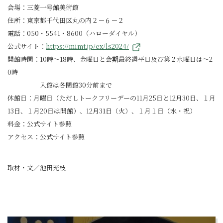
会場：三菱一号館美術館
住所：東京都千代田区丸の内２－６－２
電話：050・5541・8600（ハローダイヤル）
公式サイト：
https://mimt.jp/ex/ls2024/
開館時間：10時～18時、金曜日と会期最終週平日及び第２水曜日は～2
0時
入館は各閉館30分前まで
休館日：月曜日（ただしトークフリーデーの11月25日と12月30日、１月
13日、１月20日は開館）、12月31日（火）、１月１日（水・祝）
料金：公式サイト参照
アクセス：公式サイト参照
取材・文／池田充枝