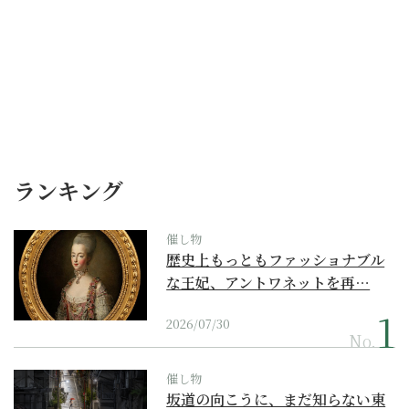
ランキング
催し物
歴史上もっともファッショナブル
な王妃、アントワネットを再…
2026/07/30
No.
催し物
坂道の向こうに、まだ知らない東