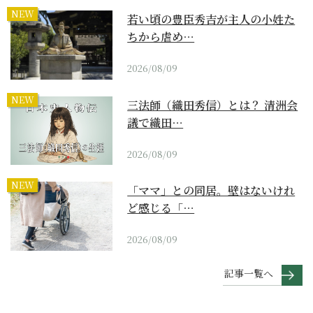
NEW
若い頃の豊臣秀吉が主人の小姓た
ちから虐め…
2026/08/09
NEW
三法師（織田秀信）とは？ 清洲会
議で織田…
2026/08/09
NEW
「ママ」との同居。壁はないけれ
ど感じる「…
2026/08/09
記事一覧へ