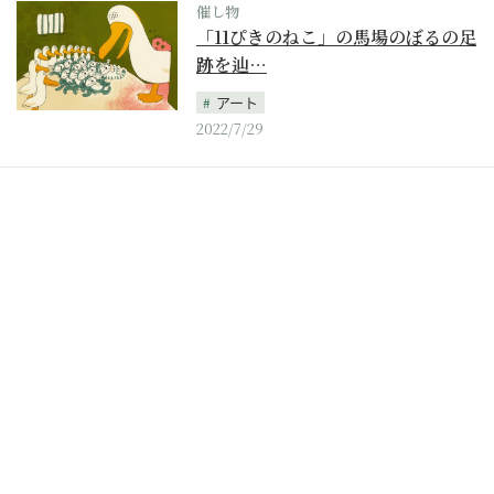
催し物
「11ぴきのねこ」の馬場のぼるの足
跡を辿…
アート
2022/7/29