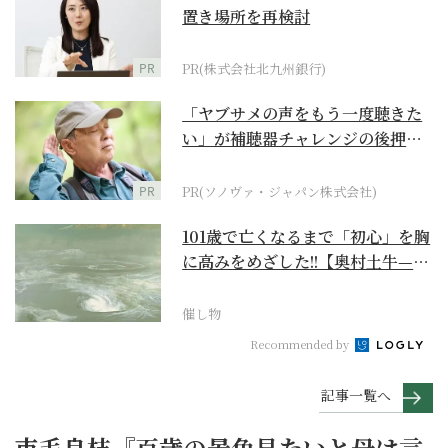
置き場所を再検討
PR
PR(株式会社北九州銀行)
「ヤブサメの声をもう一度聴きた
い」が補聴器チャレンジの後押し
に
PR
PR(ソノヴァ・ジャパン株式会社)
101歳で亡くなるまで「初心」を胸
に高みをめざした!!【奥村土牛—名
作でたどる1...
催し物
Recommended by
記事一覧へ
市毛良枝『百歳の景色見たいと母は言