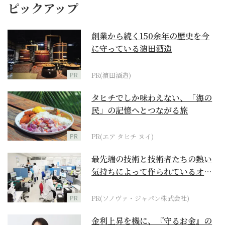
ピックアップ
創業から続く150余年の歴史を今
に守っている濵田酒造
PR
PR(濵田酒造)
タヒチでしか味わえない、「海の
民」の記憶へとつながる旅
PR
PR(エア タヒチ ヌイ)
最先端の技術と技術者たちの熱い
気持ちによって作られているオー
ダーメイド補聴器
PR
PR(ソノヴァ・ジャパン株式会社)
金利上昇を機に、『守るお金』の