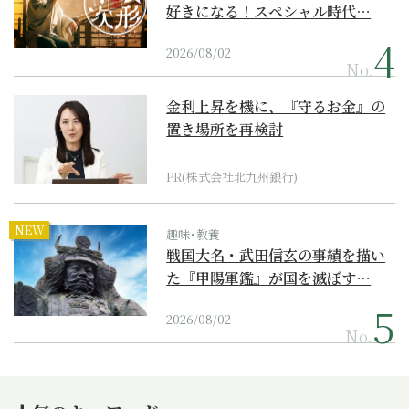
好きになる！スペシャル時代…
2026/08/02
No.
金利上昇を機に、『守るお金』の
置き場所を再検討
PR(株式会社北九州銀行)
NEW
趣味･教養
戦国大名・武田信玄の事績を描い
た『甲陽軍鑑』が国を滅ぼす…
2026/08/02
No.