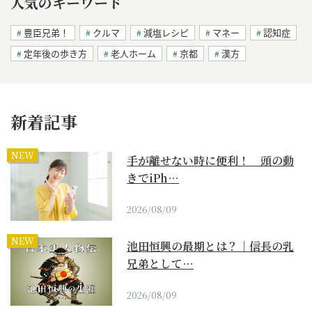
人気のキーワード
豊臣兄弟！
クルマ
減塩レシピ
マネー
認知症
定年後の歩き方
老人ホーム
京都
漢方
新着記事
NEW
手が離せない時に便利！ 頭の動
きでiPh…
2026/08/09
NEW
池田恒興の最期とは？｜信長の乳
兄弟として…
2026/08/09