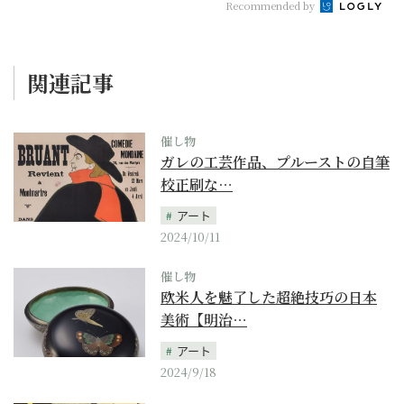
Recommended by
関連記事
催し物
ガレの工芸作品、プルーストの自筆
校正刷な…
アート
2024/10/11
催し物
欧米人を魅了した超絶技巧の日本
美術【明治…
アート
2024/9/18