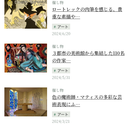
催し物
ロートレックの肉筆を感じる、貴
重な素描や…
アート
2024/6/20
催し物
３都市の美術館から集結した110名
の作家…
アート
2024/5/31
催し物
色の魔術師・マティスの多彩な芸
術表現にふ…
アート
2024/3/21