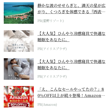
静かな波のせせらぎと、満天の星が広
がり、くつろぎを体感できる『西表島
ホテル by...
PR(星野リゾート)
【大人気】ひんやり冷感寝具で快適な
睡眠をあなたに。
PR(アイリスプラザ)
【大人気】ひんやり冷感寝具で快適な
睡眠をあなたに。
PR(アイリスプラザ)
「え、こんなセールやってたの？」8
0％OFF以上が続々登場！Amazonの
本気が...
PR(Amazon)