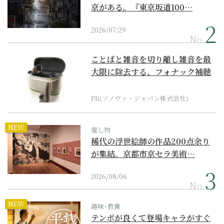
京がある。『東京坂道100…
2026/07/29
No.
ことばと雑音を切り離し雑音を最
大限に除去する、フォナック補聴
器の最上位モデル
PR(ソノヴァ・ジャパン株式会社)
NEW
催し物
稀代の浮世絵師の作品200点余り
が集結。京都市京セラ美術…
2026/08/06
No.
NEW
趣味･教養
テンポが良くて登場キャラがすぐ