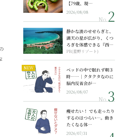
【79歳、現…
2026/08/08
No.
静かな波のせせらぎと、
満天の星が広がり、くつ
ろぎを体感できる『西表
の
島ホテル by...
PR(星野リゾート)
な
NEW
ベッドの中で眠れず朝３
時……｜クタクタなのに
脳内反省会が…
2026/08/07
No.
痩せたい！ でも走ったり
するのはつらい…。動き
たくなる体…
2026/07/31