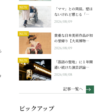
NEW
「ママ」との同居。壁は
。
ないけれど感じる「…
2026/08/09
NEW
貴重な日本美術作品が初
の里帰り【大英博物…
2026/08/09
ち
NEW
「落語の聖地」に１年間
通い続けた演芸評論…
2026/08/08
ロ
記事一覧へ
ピックアップ