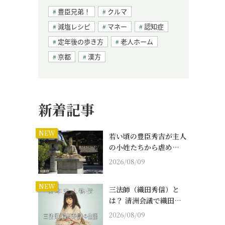
豊臣兄弟！
クルマ
減塩レシピ
マネー
認知症
定年後の歩き方
老人ホーム
京都
漢方
新着記事
NEW
若い頃の豊臣秀吉が主人
の小姓たちから虐め…
2026/08/09
NEW
三法師（織田秀信）と
は？ 清洲会議で織田…
2026/08/09