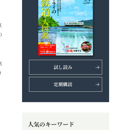
気
の
気
試し読み
き
定期購読
人気のキーワード