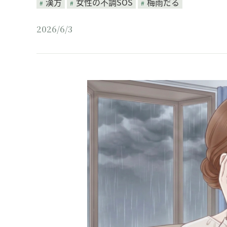
漢方
女性の不調SOS
梅雨だる
2026/6/3