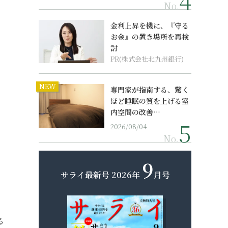
No.
金利上昇を機に、『守る
お金』の置き場所を再検
討
PR(株式会社北九州銀行)
NEW
専門家が指南する、驚く
ほど睡眠の質を上げる室
内空間の改善…
2026/08/04
No.
9
サライ最新号
2026年
月号
る