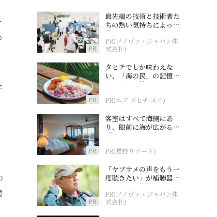
最先端の技術と技術者た
サ
ちの熱い気持ちによって
作られているオーダーメ
の
PR(ソノヴァ・ジャパン株
イド補聴器
PR
式会社)
タヒチでしか味わえな
い、「海の民」の記憶へ
とつながる旅
た
PR
PR(エア タヒチ ヌイ)
客室はすべて海側にあ
り、眼前に海が広がる
『西表島ホテル by 星野
リゾート』
PR
PR(星野リゾート)
「ヤブサメの声をもう一
の
度聴きたい」が補聴器チ
ャレンジの後押しに
慣
PR(ソノヴァ・ジャパン株
PR
式会社)