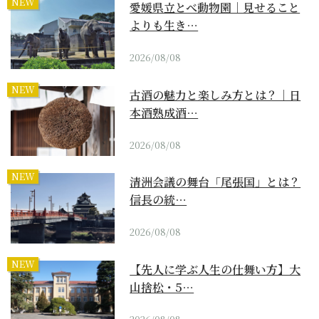
NEW
愛媛県立とべ動物園｜見せること
よりも生き…
2026/08/08
NEW
古酒の魅力と楽しみ方とは？｜日
本酒熟成酒…
2026/08/08
NEW
清洲会議の舞台「尾張国」とは？
信長の統…
2026/08/08
NEW
【先人に学ぶ人生の仕舞い方】大
山捨松・5…