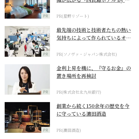
野リゾート』
PR
PR(星野リゾート)
最先端の技術と技術者たちの熱い
気持ちによって作られているオー
ダーメイド補聴器
PR
PR(ソノヴァ・ジャパン株式会社)
金利上昇を機に、『守るお金』の
置き場所を再検討
PR
PR(株式会社北九州銀行)
創業から続く150余年の歴史を今
に守っている濵田酒造
PR
PR(濵田酒造)