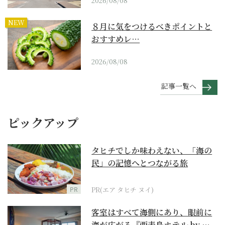
2026/08/08
NEW
８月に気をつけるべきポイントと
おすすめレ…
2026/08/08
記事一覧へ
ピックアップ
タヒチでしか味わえない、「海の
民」の記憶へとつながる旅
PR
PR(エア タヒチ ヌイ)
客室はすべて海側にあり、眼前に
海が広がる『西表島ホテル by 星