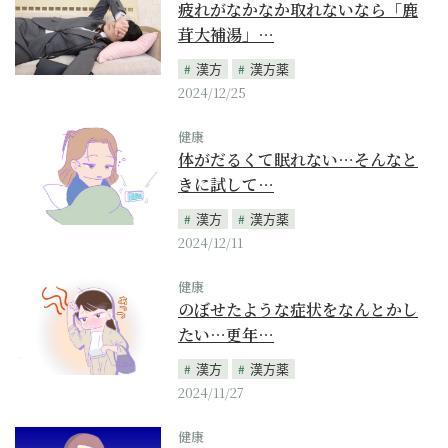
疲れがなかなか取れないなら「鹿
茸大補湯」…
漢方
漢方薬
2024/12/25
健康
体がだるくて眠れない…そんなと
きに試して…
漢方
漢方薬
2024/12/11
健康
のぼせたような症状をなんとかし
たい…更年…
漢方
漢方薬
2024/11/27
健康