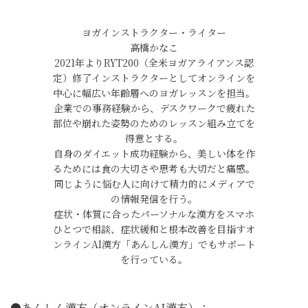
ヨガインストラクター・ライター
高橋かなこ
2021年よりRYT200（全米ヨガアライアンス認
定）修了インストラクターとしてオンラインを
中心に幅広い年齢層へのヨガレッスンを担当。
企業での事務経験から、デスクワークで疲れた
部位や崩れた姿勢のためのレッスン組み立てを
得意とする。
自身のダイエット成功経験から、美しい体を作
るためには食の大切さや思考も大切だと痛感。
同じように悩む人に向けて精力的にメディアで
の情報発信を行う。
症状・体質に合ったパーソナルな漢方をスマホ
ひとつで相談、症状緩和と根本改善を目指すオ
ンラインAI漢方「あんしん漢方」でもサポート
を行っている。
●あんしん漢方（オンラインAI漢方）：