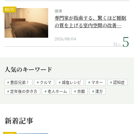
NEW
健康
専門家が指南する、驚くほど睡眠
の質を上げる室内空間の改善…
2026/08/04
No.
人気のキーワード
豊臣兄弟！
クルマ
減塩レシピ
マネー
認知症
定年後の歩き方
老人ホーム
京都
漢方
新着記事