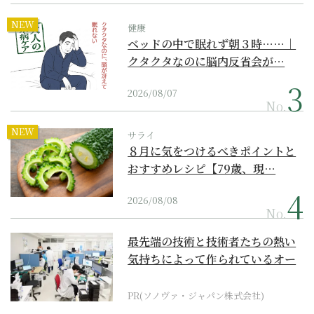
NEW
健康
ベッドの中で眠れず朝３時……｜
クタクタなのに脳内反省会が…
2026/08/07
No.
NEW
サライ
８月に気をつけるべきポイントと
おすすめレシピ【79歳、現…
2026/08/08
No.
最先端の技術と技術者たちの熱い
気持ちによって作られているオー
ダーメイド補聴器
PR(ソノヴァ・ジャパン株式会社)