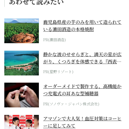
あわせて読みたい
鹿児島県産の芋のみを用いて造られて
いる濵田酒造の本格焼酎
PR(濵田酒造)
静かな波のせせらぎと、満天の星が広
がり、くつろぎを体感できる『西表島
ホテル by...
PR(星野リゾート)
オーダーメイドで製作する、高機能か
つ充電式の耳あな型補聴器
PR(ソノヴァ・ジャパン株式会社)
アマゾンで大人気！血圧対策はコーヒ
ーに足してみて