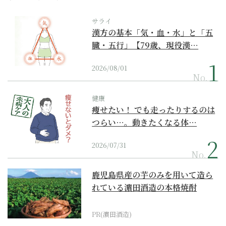
サライ
漢方の基本「気・血・水」と「五
臓・五行」【79歳、現役漢…
2026/08/01
No.
健康
痩せたい！ でも走ったりするのは
つらい…。動きたくなる体…
2026/07/31
No.
鹿児島県産の芋のみを用いて造ら
れている濵田酒造の本格焼酎
PR(濵田酒造)