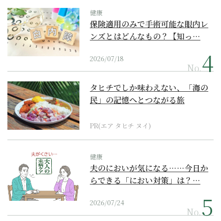
健康
保険適用のみで手術可能な眼内レ
ンズとはどんなもの？【知っ…
2026/07/18
No.
タヒチでしか味わえない、「海の
民」の記憶へとつながる旅
PR(エア タヒチ ヌイ)
健康
夫のにおいが気になる……今日か
らできる「におい対策」は？…
2026/07/24
No.