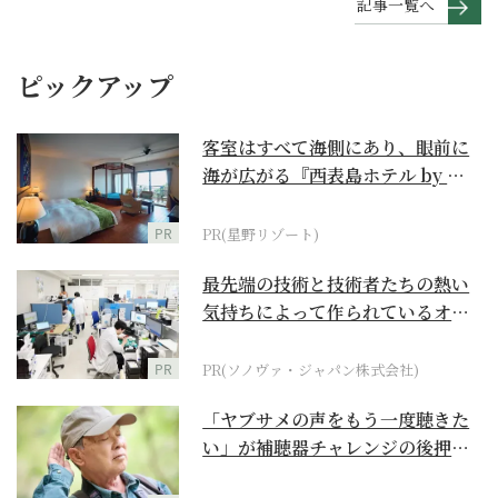
記事一覧へ
ピックアップ
客室はすべて海側にあり、眼前に
海が広がる『西表島ホテル by 星
野リゾート』
PR
PR(星野リゾート)
最先端の技術と技術者たちの熱い
気持ちによって作られているオー
ダーメイド補聴器
PR
PR(ソノヴァ・ジャパン株式会社)
「ヤブサメの声をもう一度聴きた
い」が補聴器チャレンジの後押し
に