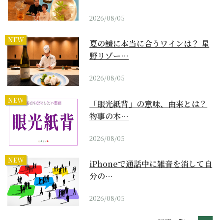
2026/08/05
NEW
夏の鱧に本当に合うワインは？ 星
野リゾー…
2026/08/05
NEW
「眼光紙背」の意味、由来とは？
物事の本…
2026/08/05
NEW
iPhoneで通話中に雑音を消して自
分の…
2026/08/05