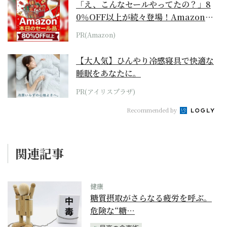
「え、こんなセールやってたの？」8
0％OFF以上が続々登場！Amazonの
本気が...
PR(Amazon)
【大人気】ひんやり冷感寝具で快適な
睡眠をあなたに。
PR(アイリスプラザ)
Recommended by
関連記事
健康
糖質摂取がさらなる疲労を呼ぶ。
危険な“糖…