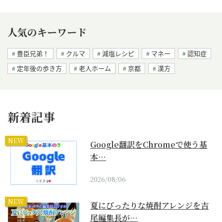
人気のキーワード
豊臣兄弟！
クルマ
減塩レシピ
マネー
認知症
定年後の歩き方
老人ホーム
京都
漢方
新着記事
NEW
Google翻訳をChromeで使う基
本…
2026/08/06
NEW
夏にぴったりな焼酎アレンジを吉
尾編集長が…