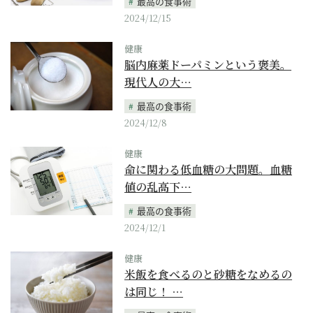
最高の食事術
2024/12/15
健康
脳内麻薬ドーパミンという褒美。
現代人の大…
最高の食事術
2024/12/8
健康
命に関わる低血糖の大問題。血糖
値の乱高下…
最高の食事術
2024/12/1
健康
米飯を食べるのと砂糖をなめるの
は同じ！ …