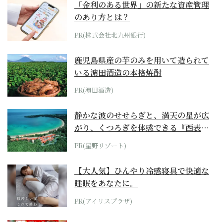
「金利のある世界」の新たな資産管理
のあり方とは？
PR(株式会社北九州銀行)
鹿児島県産の芋のみを用いて造られて
いる濵田酒造の本格焼酎
PR(濵田酒造)
静かな波のせせらぎと、満天の星が広
がり、くつろぎを体感できる『西表島
ホテル by...
PR(星野リゾート)
【大人気】ひんやり冷感寝具で快適な
睡眠をあなたに。
PR(アイリスプラザ)