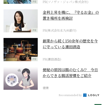
PR
PR(ソノヴァ・ジャパン株式会社)
金利上昇を機に、『守るお金』の
置き場所を再検討
PR
PR(株式会社北九州銀行)
創業から続く150余年の歴史を今
に守っている濵田酒造
PR
PR(濵田酒造)
便秘の原因は腸のむくみ!? 今日
からできる腸活習慣をご紹介
健康
Recommended by