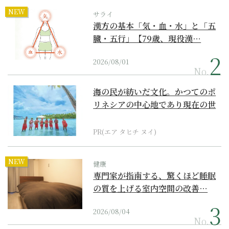
NEW
サライ
漢方の基本「気・血・水」と「五
臓・五行」【79歳、現役漢…
2026/08/01
No.
海の民が紡いだ文化。かつてのポ
リネシアの中心地であり現在の世
界遺産からみえてくる...
PR(エア タヒチ ヌイ)
NEW
健康
専門家が指南する、驚くほど睡眠
の質を上げる室内空間の改善…
2026/08/04
No.