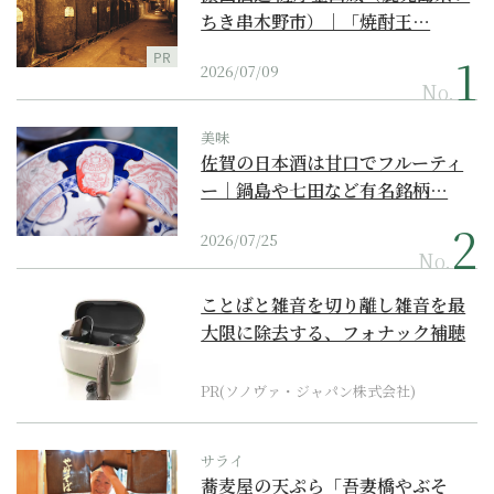
ちき串木野市）｜「焼酎王…
PR
2026/07/09
No.
美味
佐賀の日本酒は甘口でフルーティ
ー｜鍋島や七田など有名銘柄…
2026/07/25
No.
ことばと雑音を切り離し雑音を最
大限に除去する、フォナック補聴
器の最上位モデル
PR(ソノヴァ・ジャパン株式会社)
サライ
蕎麦屋の天ぷら「吾妻橋やぶそ