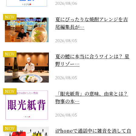
2026/08/06
NEW
夏にぴったりな焼酎アレンジを吉
尾編集長が…
2026/08/05
NEW
夏の鱧に本当に合うワインは？ 星
野リゾー…
2026/08/05
NEW
「眼光紙背」の意味、由来とは？
物事の本…
2026/08/05
NEW
iPhoneで通話中に雑音を消して自