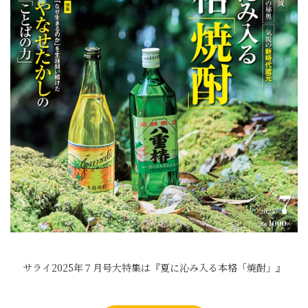
サライ2025年７月号大特集は『夏に沁み入る本格「焼酎」』