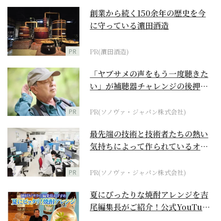
創業から続く150余年の歴史を今
に守っている濵田酒造
PR
PR(濵田酒造)
「ヤブサメの声をもう一度聴きた
い」が補聴器チャレンジの後押し
に
PR
PR(ソノヴァ・ジャパン株式会社)
最先端の技術と技術者たちの熱い
気持ちによって作られているオー
ダーメイド補聴器
PR
PR(ソノヴァ・ジャパン株式会社)
夏にぴったりな焼酎アレンジを吉
尾編集長がご紹介！公式YouTube
【まったりサラ...