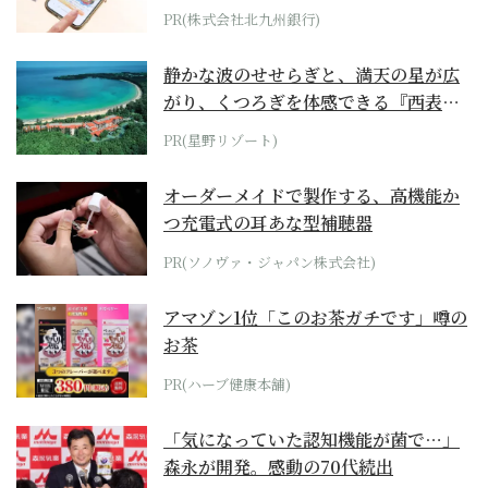
PR(株式会社北九州銀行)
静かな波のせせらぎと、満天の星が広
がり、くつろぎを体感できる『西表島
ホテル by...
PR(星野リゾート)
オーダーメイドで製作する、高機能か
つ充電式の耳あな型補聴器
PR(ソノヴァ・ジャパン株式会社)
アマゾン1位「このお茶ガチです」噂の
お茶
PR(ハーブ健康本舗)
「気になっていた認知機能が菌で…」
森永が開発。感動の70代続出