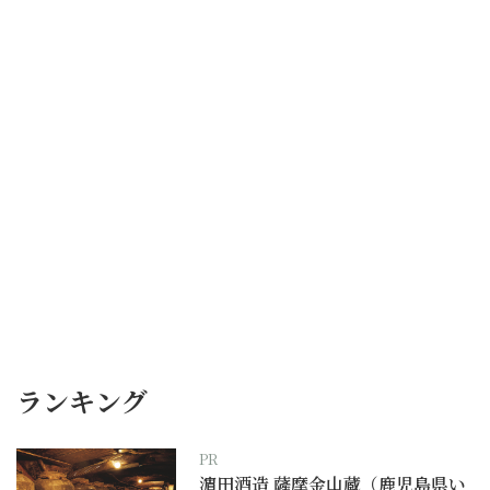
ランキング
PR
濵田酒造 薩摩金山蔵（鹿児島県い