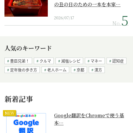
の丑の日のための一本を本家…
2026/07/17
No.
人気のキーワード
豊臣兄弟！
クルマ
減塩レシピ
マネー
認知症
定年後の歩き方
老人ホーム
京都
漢方
新着記事
NEW
Google翻訳をChromeで使う基
本…