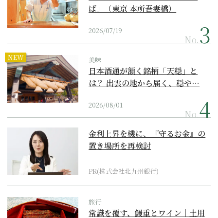
ば」（東京 本所吾妻橋）
2026/07/19
No.
NEW
美味
日本酒通が頷く銘柄「天穏」と
は？ 出雲の地から届く、穏や…
2026/08/01
No.
金利上昇を機に、『守るお金』の
置き場所を再検討
PR(株式会社北九州銀行)
旅行
常識を覆す、鰻重とワイン｜土用