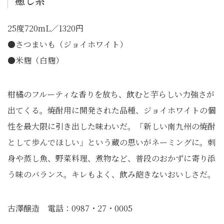
癒し系
25度720mL／1320円
●さつまいも（ジョイホワイト）
●米麴（白麴）
柑橘のフルーティな香りを放ち、飲むと芋らしい力強さが
出てくる。焼酎用に開発された品種、ジョイホワイトの個
性を最大限に引き出した味わいだ。「新しい南九州の焼酎
として歩んでほしい」という蔵の思いがネーミングに。刺
身や蒸し魚、野菜料理、煮物など、普段のおかずに寄り添
う味のバランス。キレもよく、飲み飽きないおいしさだ。
古澤醸造 電話：0987・27・0005