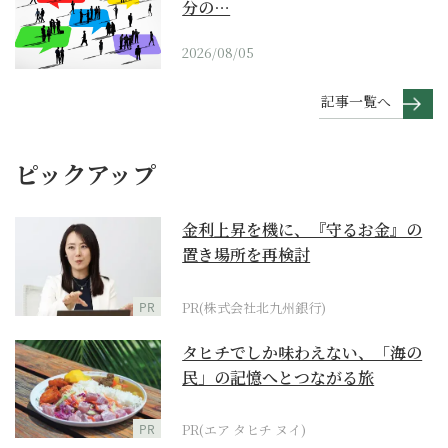
分の…
2026/08/05
記事一覧へ
ピックアップ
金利上昇を機に、『守るお金』の
置き場所を再検討
PR
PR(株式会社北九州銀行)
タヒチでしか味わえない、「海の
民」の記憶へとつながる旅
PR
PR(エア タヒチ ヌイ)