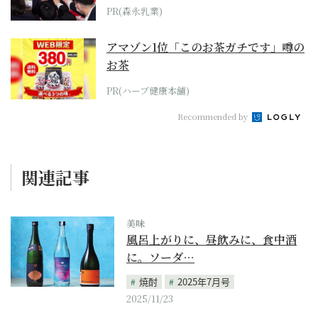
PR(森永乳業)
アマゾン1位「このお茶ガチです」噂の
お茶
PR(ハーブ健康本舗)
Recommended by
関連記事
美味
風呂上がりに、昼飲みに、食中酒
に。ソーダ…
焼酎
2025年7月号
2025/11/23