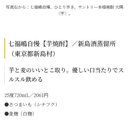
写真右から：七福嶋自慢、ひとり歩き、サントリー本格焼酎 大隅
〈芋〉。
七福嶋自慢【芋焼酎】／新島酒蒸留所
（東京都新島村）
芋と麦のいいとこ取り。優しい口当たりでス
ルスル飲める
25度720mL／2061円
●さつまいも（シチフク）
●麦麴（白麴）