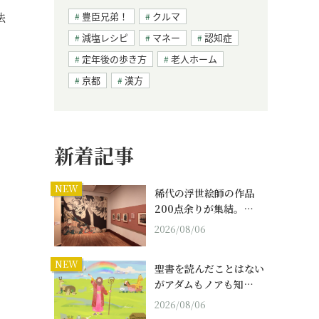
法
豊臣兄弟！
クルマ
減塩レシピ
マネー
認知症
定年後の歩き方
老人ホーム
京都
漢方
新着記事
NEW
稀代の浮世絵師の作品
200点余りが集結。…
2026/08/06
NEW
聖書を読んだことはない
がアダムもノアも知…
2026/08/06