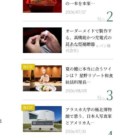
の一本を本家…
2026/07/17
No.
オーダーメイドで製作す
る、高機能かつ充電式の
耳あな型補聴器
PR(ソノヴァ・ジャパン株
式会社)
NEW
夏の鱧に本当に合うワイ
ンは？ 星野リゾート和食
統括料理長…
2026/08/05
No.
NEW
アラスカ大学の極北博物
館で思う、日本人写真家
は
とアメリカ人…
2026/07/31