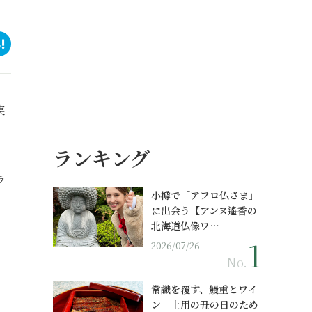
実
ランキング
ラ
小樽で「アフロ仏さま」
に出会う【アンヌ遙香の
北海道仏像ワ…
2026/07/26
No.
常識を覆す、鰻重とワイ
ン｜土用の丑の日のため