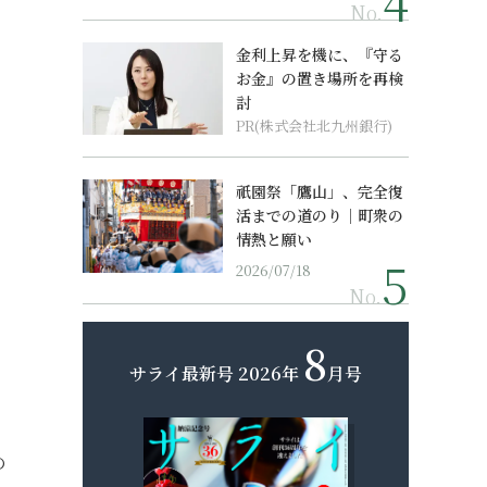
No.
金利上昇を機に、『守る
お金』の置き場所を再検
討
PR(株式会社北九州銀行)
祇園祭「鷹山」、完全復
活までの道のり｜町衆の
情熱と願い
2026/07/18
No.
8
サライ最新号
2026年
月号
の