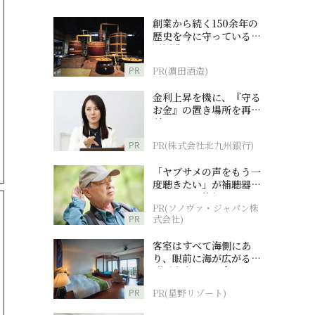
創業から続く150余年の
歴史を今に守っている濵
田酒造
PR
PR(濵田酒造)
金利上昇を機に、『守る
お金』の置き場所を再検
討
PR
PR(株式会社北九州銀行)
「ヤブサメの声をもう一
度聴きたい」が補聴器チ
ャレンジの後押しに
PR(ソノヴァ・ジャパン株
PR
式会社)
客室はすべて海側にあ
り、眼前に海が広がる
『西表島ホテル by 星野
リゾート』
PR
PR(星野リゾート)