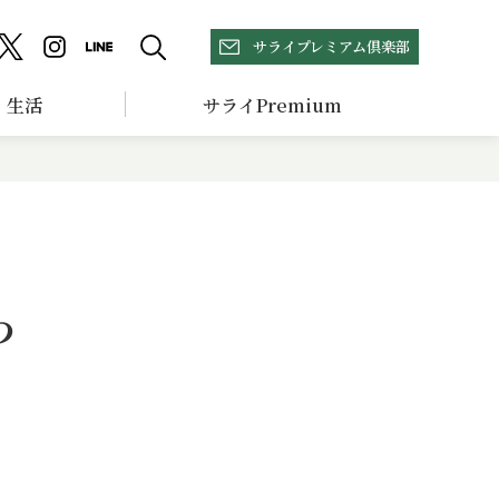
サライプレミアム倶楽部
生活
サライPremium
わ