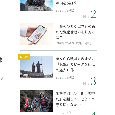
が国を滅ぼす…
2026/08/02
No.
「金利のある世界」の新
たな資産管理のあり方と
は？
PR(株式会社北九州銀行)
NEW
抹
悪女から戦国ものまで。
『篤姫』でピークを迎え
て過去15作…
2026/08/02
甘さ
No.
…
衝撃の羽柴与一郎「初陣
死」を語ろう。どうして
守り切れなか…
2026/07/26