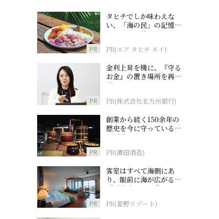
タヒチでしか味わえな
い、「海の民」の記憶へ
とつながる旅
PR
PR(エア タヒチ ヌイ)
金利上昇を機に、『守る
お金』の置き場所を再検
討
PR
PR(株式会社北九州銀行)
創業から続く150余年の
歴史を今に守っている濵
田酒造
PR
PR(濵田酒造)
客室はすべて海側にあ
り、眼前に海が広がる
『西表島ホテル by 星野
リゾート』
PR
PR(星野リゾート)