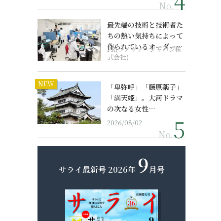
No.
最先端の技術と技術者た
ちの熱い気持ちによって
作られているオーダーメ
PR(ソノヴァ・ジャパン株
イド補聴器
式会社)
NEW
「卑弥呼」「藤原薬子」
「満天姫」。大河ドラマ
の次なる女性…
2026/08/02
No.
9
サライ最新号
2026年
月号