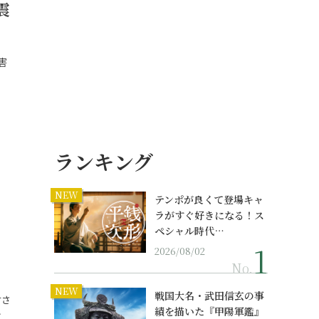
震
害
ランキング
NEW
テンポが良くて登場キャ
ラがすぐ好きになる！ス
ペシャル時代…
」
2026/08/02
No.
NEW
戦国大名・武田信玄の事
甘さ
績を描いた『甲陽軍鑑』
…