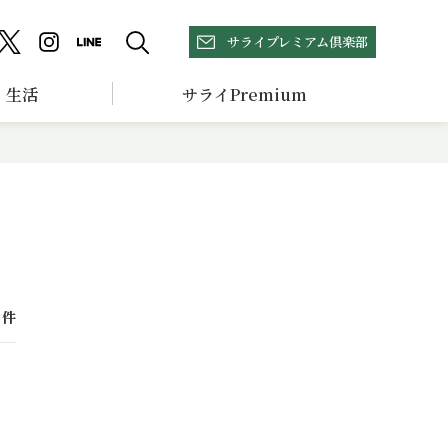
サライプレミアム倶楽部
生活
サライPremium
件