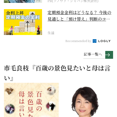
PR
PR(ソノヴァ・ジャパン株式会社)
定期預金金利はどうなる？ 今後の
見通しと「預け替え」判断のコツ
【お金の学校】
生活
Recommended by
記事一覧へ
市毛良枝『百歳の景色見たいと母は言
い』