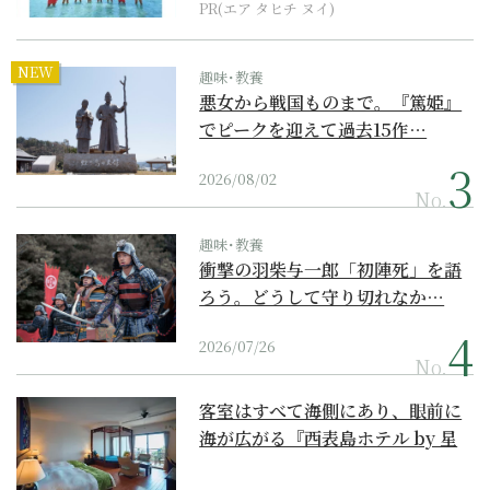
PR(エア タヒチ ヌイ)
NEW
趣味･教養
悪女から戦国ものまで。『篤姫』
でピークを迎えて過去15作…
2026/08/02
No.
趣味･教養
衝撃の羽柴与一郎「初陣死」を語
ろう。どうして守り切れなか…
2026/07/26
No.
客室はすべて海側にあり、眼前に
海が広がる『西表島ホテル by 星
野リゾート』