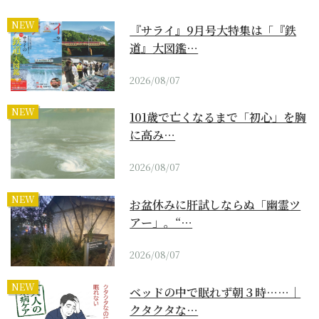
NEW
『サライ』9月号大特集は「『鉄
道』大図鑑…
2026/08/07
NEW
101歳で亡くなるまで「初心」を胸
に高み…
2026/08/07
NEW
お盆休みに肝試しならぬ「幽霊ツ
アー」。“…
2026/08/07
NEW
ベッドの中で眠れず朝３時……｜
クタクタな…