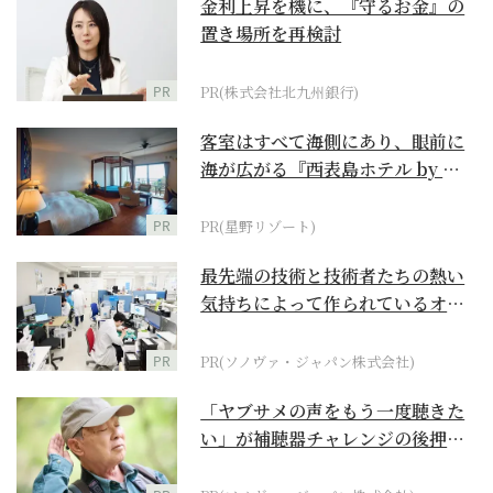
金利上昇を機に、『守るお金』の
置き場所を再検討
PR
PR(株式会社北九州銀行)
客室はすべて海側にあり、眼前に
海が広がる『西表島ホテル by 星
野リゾート』
PR
PR(星野リゾート)
最先端の技術と技術者たちの熱い
気持ちによって作られているオー
ダーメイド補聴器
PR
PR(ソノヴァ・ジャパン株式会社)
「ヤブサメの声をもう一度聴きた
い」が補聴器チャレンジの後押し
に