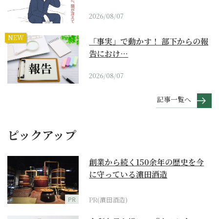
2026/08/07
NEW
「事実」で動かす！ 部下からの報
告におけ…
2026/08/07
記事一覧へ
ピックアップ
創業から続く150余年の歴史を今
に守っている濵田酒造
PR
PR(濵田酒造)