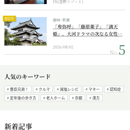
PR(星野リゾート)
NEW
趣味･教養
「卑弥呼」「藤原薬子」「満天
姫」。大河ドラマの次なる女性…
2026/08/02
No.
人気のキーワード
豊臣兄弟！
クルマ
減塩レシピ
マネー
認知症
定年後の歩き方
老人ホーム
京都
漢方
新着記事