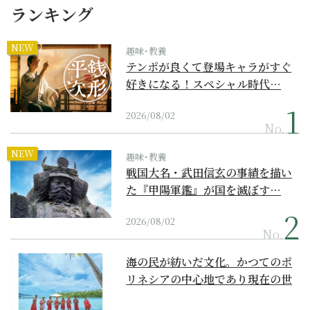
ランキング
NEW
趣味･教養
テンポが良くて登場キャラがすぐ
好きになる！スペシャル時代…
2026/08/02
No.
NEW
趣味･教養
戦国大名・武田信玄の事績を描い
た『甲陽軍鑑』が国を滅ぼす…
2026/08/02
No.
海の民が紡いだ文化。かつてのポ
リネシアの中心地であり現在の世
界遺産からみえてくる...