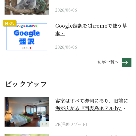
2026/08/06
NEW
Google翻訳をChromeで使う基
本…
2026/08/06
記事一覧へ
ピックアップ
客室はすべて海側にあり、眼前に
海が広がる『西表島ホテル by 星
野リゾート』
PR
PR(星野リゾート)