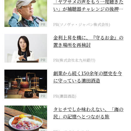
「ヤブサメの声をもう一度聴きた
い」が補聴器チャレンジの後押し
に
PR
PR(ソノヴァ・ジャパン株式会社)
金利上昇を機に、『守るお金』の
置き場所を再検討
PR
PR(株式会社北九州銀行)
創業から続く150余年の歴史を今
に守っている濵田酒造
PR
PR(濵田酒造)
タヒチでしか味わえない、「海の
民」の記憶へとつながる旅