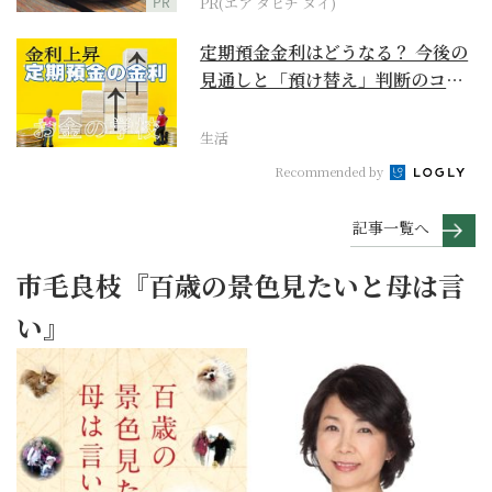
PR
PR(エア タヒチ ヌイ)
定期預金金利はどうなる？ 今後の
見通しと「預け替え」判断のコツ
【お金の学校】
生活
Recommended by
記事一覧へ
市毛良枝『百歳の景色見たいと母は言
い』