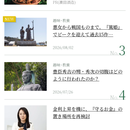
PR(濵田酒造)
NEW
趣味･教養
悪女から戦国ものまで。『篤姫』
でピークを迎えて過去15作…
2026/08/02
No.
趣味･教養
豊臣秀吉の甥・秀次の切腹はどの
ように行われたのか？
2026/07/26
No.
金利上昇を機に、『守るお金』の
置き場所を再検討