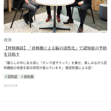
PR
健康
【特別鼎談】「音刺激による脳の活性化」で認知症の予防
を目指す
「暮らしの中にある音に『ガンマ波サウンド』を乗せ、楽しみながら認
知機能の改善を図る研究が進んでいます」 聴覚刺激による認…
認知症
音刺激
2023/6/8