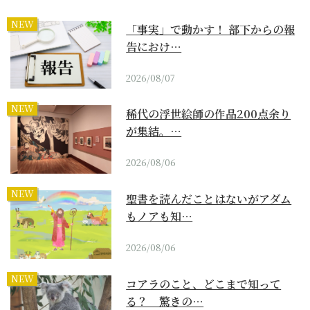
NEW
「事実」で動かす！ 部下からの報
告におけ…
2026/08/07
NEW
稀代の浮世絵師の作品200点余り
が集結。…
2026/08/06
NEW
聖書を読んだことはないがアダム
もノアも知…
2026/08/06
NEW
コアラのこと、どこまで知って
る？ 驚きの…