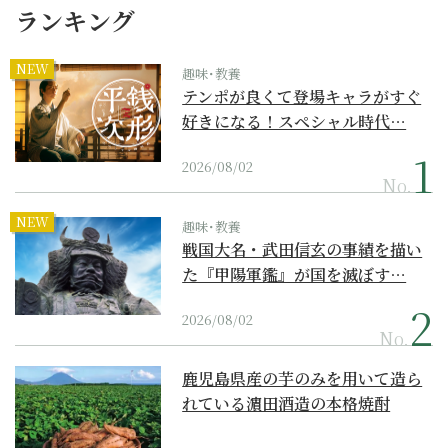
ランキング
NEW
趣味･教養
テンポが良くて登場キャラがすぐ
好きになる！スペシャル時代…
2026/08/02
No.
NEW
趣味･教養
戦国大名・武田信玄の事績を描い
た『甲陽軍鑑』が国を滅ぼす…
2026/08/02
No.
鹿児島県産の芋のみを用いて造ら
れている濵田酒造の本格焼酎