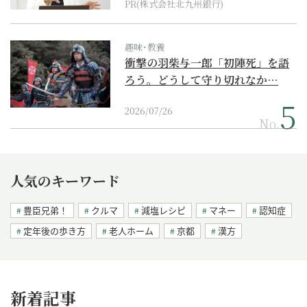
PR(株式会社北九州銀行)
趣味･教養
衝撃の羽柴与一郎「初陣死」を語
ろう。どうして守り切れなか…
2026/07/26
No.
人気のキーワード
豊臣兄弟！
クルマ
減塩レシピ
マネー
認知症
定年後の歩き方
老人ホーム
京都
漢方
新着記事