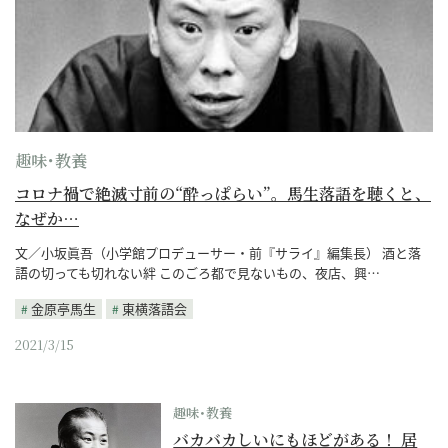
趣味･教養
コロナ禍で絶滅寸前の“酔っぱらい”。馬生落語を聴くと、
なぜか…
文／小坂眞吾（小学館プロデューサー・前『サライ』編集長） 酒と落
語の切っても切れない絆 このごろ都で見ないもの、夜店、興…
金原亭馬生
東横落語会
2021/3/15
趣味･教養
バカバカしいにもほどがある！ 居