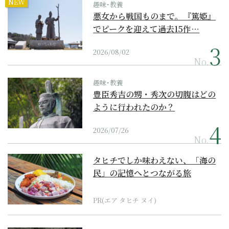
NEW
趣味･教養
悪女から戦国ものまで。『篤姫』
でピークを迎えて過去15作…
2026/08/02
No.
趣味･教養
豊臣秀吉の甥・秀次の切腹はどの
ように行われたのか？
2026/07/26
No.
タヒチでしか味わえない、「海の
民」の記憶へとつながる旅
PR(エア タヒチ ヌイ)