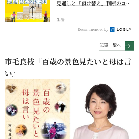
見通しと「預け替え」判断のコツ
【お金の学校】
生活
Recommended by
記事一覧へ
市毛良枝『百歳の景色見たいと母は言
い』