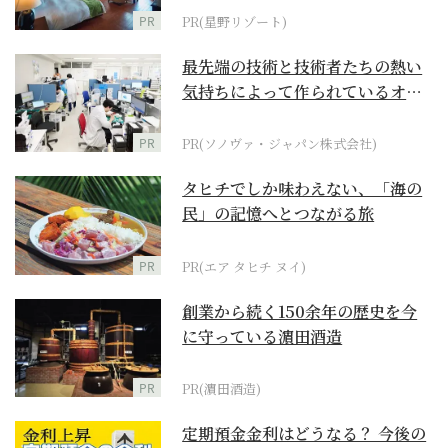
PR
PR(星野リゾート)
最先端の技術と技術者たちの熱い
気持ちによって作られているオー
ダーメイド補聴器
PR
PR(ソノヴァ・ジャパン株式会社)
タヒチでしか味わえない、「海の
民」の記憶へとつながる旅
PR
PR(エア タヒチ ヌイ)
創業から続く150余年の歴史を今
に守っている濵田酒造
PR
PR(濵田酒造)
定期預金金利はどうなる？ 今後の