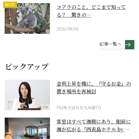
NEW
コアラのこと、どこまで知って
る？ 驚きの…
2026/08/06
記事一覧へ
ピックアップ
金利上昇を機に、『守るお金』の
置き場所を再検討
PR
PR(株式会社北九州銀行)
客室はすべて海側にあり、眼前に
海が広がる『西表島ホテル by 星
野リゾート』