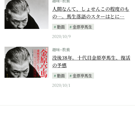
趣味･教養
人間なんて、しょせんこの程度のも
の…。馬生落語のスターはとに…
動画
金原亭馬生
2020/10/9
趣味･教養
没後38年。十代目金原亭馬生、復活
の予感
動画
金原亭馬生
2020/10/1