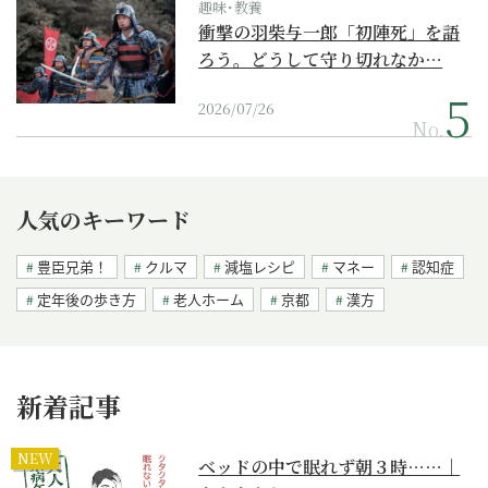
趣味･教養
衝撃の羽柴与一郎「初陣死」を語
ろう。どうして守り切れなか…
2026/07/26
No.
人気のキーワード
豊臣兄弟！
クルマ
減塩レシピ
マネー
認知症
定年後の歩き方
老人ホーム
京都
漢方
新着記事
NEW
ベッドの中で眠れず朝３時……｜