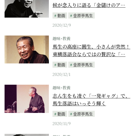
候が念入りに語る「金儲けのア…
動画
金原亭馬生
2020/12/9
趣味･教養
馬生の高座に圓生、小さんが突然！
東横落語会ならではの贅沢な「…
動画
金原亭馬生
2020/12/1
趣味･教養
志ん生をも凌ぐ「一発ギャグ」で、
馬生落語はいっそう輝く
動画
金原亭馬生
2020/11/9