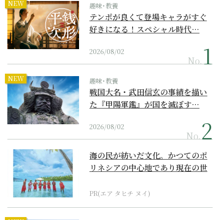
NEW
趣味･教養
テンポが良くて登場キャラがすぐ
好きになる！スペシャル時代…
2026/08/02
No.
NEW
趣味･教養
戦国大名・武田信玄の事績を描い
た『甲陽軍鑑』が国を滅ぼす…
2026/08/02
No.
海の民が紡いだ文化。かつてのポ
リネシアの中心地であり現在の世
界遺産からみえてくる...
PR(エア タヒチ ヌイ)