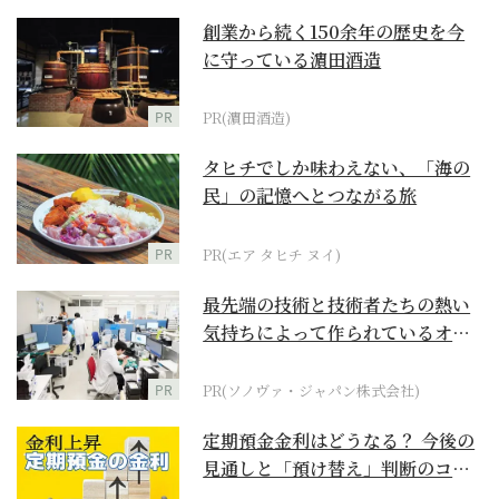
創業から続く150余年の歴史を今
に守っている濵田酒造
PR
PR(濵田酒造)
タヒチでしか味わえない、「海の
民」の記憶へとつながる旅
PR
PR(エア タヒチ ヌイ)
最先端の技術と技術者たちの熱い
気持ちによって作られているオー
ダーメイド補聴器
PR
PR(ソノヴァ・ジャパン株式会社)
定期預金金利はどうなる？ 今後の
見通しと「預け替え」判断のコツ
【お金の学校】