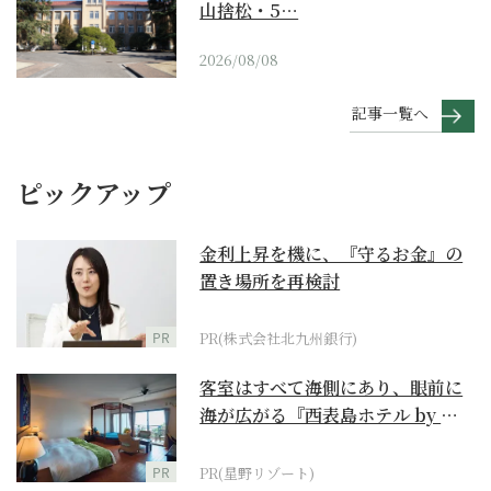
山捨松・5…
2026/08/08
記事一覧へ
ピックアップ
金利上昇を機に、『守るお金』の
置き場所を再検討
PR
PR(株式会社北九州銀行)
客室はすべて海側にあり、眼前に
海が広がる『西表島ホテル by 星
野リゾート』
PR
PR(星野リゾート)