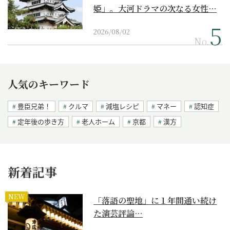
姫」。大河ドラマの次なる女性…
2026/08/02
No.
人気のキーワード
豊臣兄弟！
クルマ
減塩レシピ
マネー
認知症
定年後の歩き方
老人ホーム
京都
漢方
新着記事
NEW
「落語の聖地」に１年間通い続け
た演芸評論…