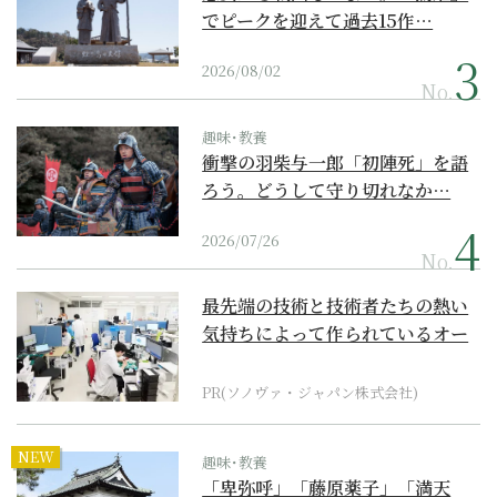
でピークを迎えて過去15作…
2026/08/02
No.
趣味･教養
衝撃の羽柴与一郎「初陣死」を語
ろう。どうして守り切れなか…
2026/07/26
No.
最先端の技術と技術者たちの熱い
気持ちによって作られているオー
ダーメイド補聴器
PR(ソノヴァ・ジャパン株式会社)
NEW
趣味･教養
「卑弥呼」「藤原薬子」「満天