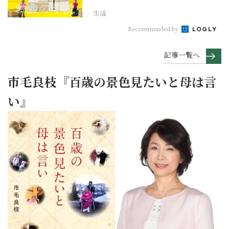
生活
Recommended by
記事一覧へ
市毛良枝『百歳の景色見たいと母は言
い』