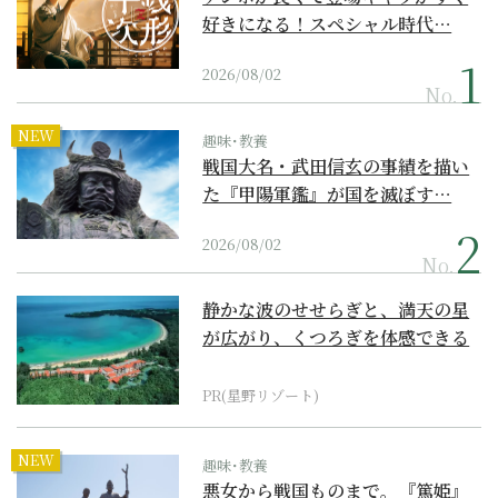
好きになる！スペシャル時代…
2026/08/02
No.
NEW
趣味･教養
戦国大名・武田信玄の事績を描い
た『甲陽軍鑑』が国を滅ぼす…
2026/08/02
No.
静かな波のせせらぎと、満天の星
が広がり、くつろぎを体感できる
『西表島ホテル by...
PR(星野リゾート)
NEW
趣味･教養
悪女から戦国ものまで。『篤姫』