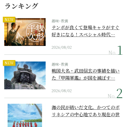
ランキング
NEW
趣味･教養
テンポが良くて登場キャラがすぐ
好きになる！スペシャル時代…
2026/08/02
No.
NEW
趣味･教養
戦国大名・武田信玄の事績を描い
た『甲陽軍鑑』が国を滅ぼす…
2026/08/02
No.
海の民が紡いだ文化。かつてのポ
リネシアの中心地であり現在の世
界遺産からみえてくる...