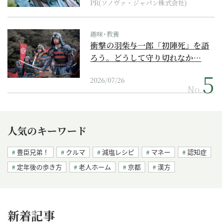
PR(ソノヴァ・ジャパン株式会社)
趣味･教養
衝撃の羽柴与一郎「初陣死」を語
ろう。どうして守り切れなか…
2026/07/26
No.
人気のキーワード
豊臣兄弟！
クルマ
減塩レシピ
マネー
認知症
定年後の歩き方
老人ホーム
京都
漢方
新着記事