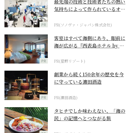
最先端の技術と技術者たちの熱い
気持ちによって作られているオー
ダーメイド補聴器
PR
PR(ソノヴァ・ジャパン株式会社)
客室はすべて海側にあり、眼前に
海が広がる『西表島ホテル by 星
野リゾート』
PR
PR(星野リゾート)
創業から続く150余年の歴史を今
に守っている濵田酒造
PR
PR(濵田酒造)
タヒチでしか味わえない、「海の
民」の記憶へとつながる旅