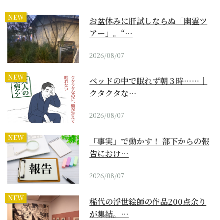
NEW
お盆休みに肝試しならぬ「幽霊ツ
アー」。“…
2026/08/07
NEW
ベッドの中で眠れず朝３時……｜
クタクタな…
2026/08/07
NEW
「事実」で動かす！ 部下からの報
告におけ…
2026/08/07
NEW
稀代の浮世絵師の作品200点余り
が集結。…