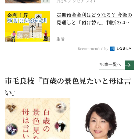
PR
PR(エア タヒチ ヌイ)
定期預金金利はどうなる？ 今後の
見通しと「預け替え」判断のコツ
【お金の学校】
生活
Recommended by
記事一覧へ
市毛良枝『百歳の景色見たいと母は言
い』