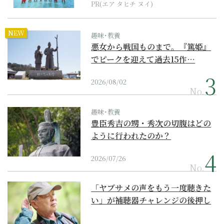
PR(エア タヒチ ヌイ)
NEW
趣味･教養
悪女から戦国ものまで。『篤姫』
でピークを迎えて過去15作…
2026/08/02
No.
趣味･教養
豊臣秀吉の甥・秀次の切腹はどの
ように行われたのか？
2026/07/26
No.
「ヤブサメの声をもう一度聴きた
い」が補聴器チャレンジの後押し
に