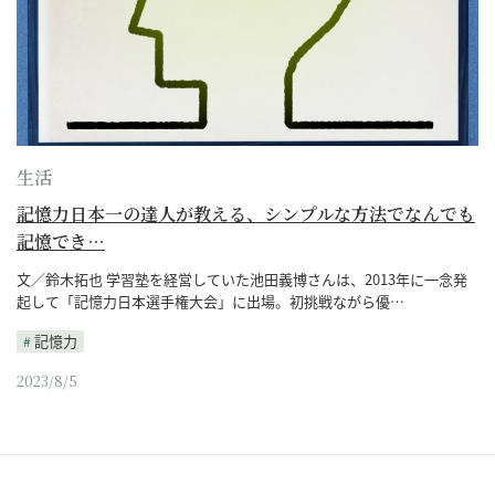
生活
記憶力日本一の達人が教える、シンプルな方法でなんでも
記憶でき…
文／鈴木拓也 学習塾を経営していた池田義博さんは、2013年に一念発
起して「記憶力日本選手権大会」に出場。初挑戦ながら優…
記憶力
2023/8/5