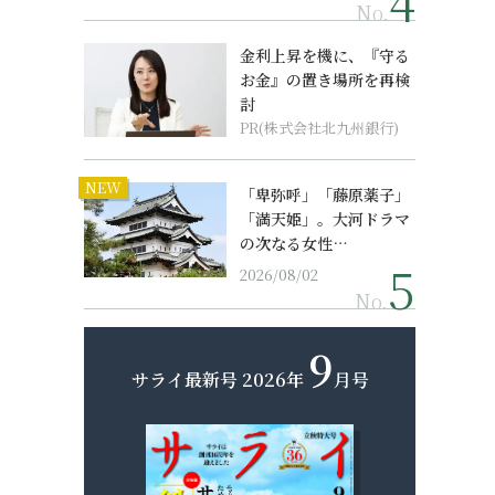
No.
金利上昇を機に、『守る
お金』の置き場所を再検
討
PR(株式会社北九州銀行)
NEW
「卑弥呼」「藤原薬子」
「満天姫」。大河ドラマ
の次なる女性…
2026/08/02
No.
9
サライ最新号
2026年
月号