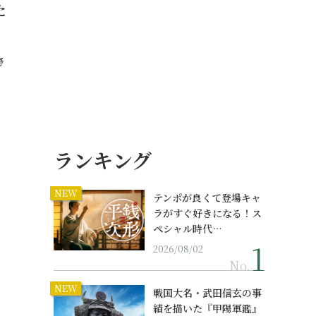
た
野
ランキング
NEW
テンポが良くて登場キャ
ラがすぐ好きになる！ス
ペシャル時代…
2026/08/02
No.
NEW
戦国大名・武田信玄の事
績を描いた『甲陽軍鑑』