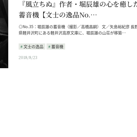
『風立ちぬ』作者・堀辰雄の心を癒し
蓄音機【文士の逸品No.…
◎No.35：堀辰雄の蓄音機（撮影／高橋昌嗣） 文／矢島裕紀彦 長
県軽井沢町にある軽井沢高原文庫に、堀辰雄の山荘が移築…
文士の逸品
蓄音機
2018/8/23