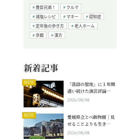
豊臣兄弟！
クルマ
減塩レシピ
マネー
認知症
定年後の歩き方
老人ホーム
京都
漢方
新着記事
NEW
「落語の聖地」に１年間
通い続けた演芸評論…
2026/08/08
NEW
愛媛県立とべ動物園｜見
せることよりも生き…
2026/08/08