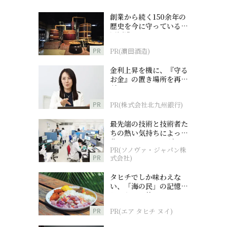
創業から続く150余年の
歴史を今に守っている濵
田酒造
PR
PR(濵田酒造)
金利上昇を機に、『守る
お金』の置き場所を再検
討
PR
PR(株式会社北九州銀行)
最先端の技術と技術者た
ちの熱い気持ちによって
作られているオーダーメ
PR(ソノヴァ・ジャパン株
イド補聴器
PR
式会社)
タヒチでしか味わえな
い、「海の民」の記憶へ
とつながる旅
PR
PR(エア タヒチ ヌイ)