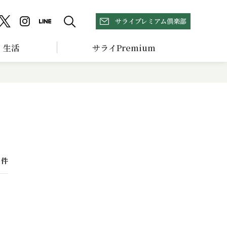
サライプレミアム倶楽部
生活
サライPremium
件