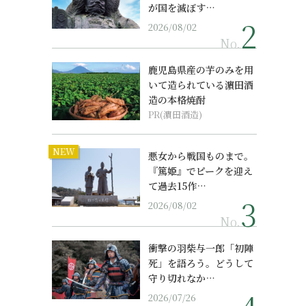
が国を滅ぼす…
2026/08/02
No.
鹿児島県産の芋のみを用
いて造られている濵田酒
造の本格焼酎
PR(濵田酒造)
NEW
悪女から戦国ものまで。
『篤姫』でピークを迎え
て過去15作…
2026/08/02
No.
衝撃の羽柴与一郎「初陣
死」を語ろう。どうして
守り切れなか…
2026/07/26