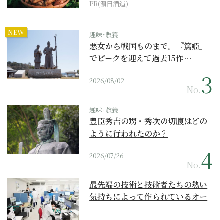
PR(濵田酒造)
NEW
趣味･教養
悪女から戦国ものまで。『篤姫』
でピークを迎えて過去15作…
2026/08/02
No.
趣味･教養
豊臣秀吉の甥・秀次の切腹はどの
ように行われたのか？
2026/07/26
No.
最先端の技術と技術者たちの熱い
気持ちによって作られているオー
ダーメイド補聴器