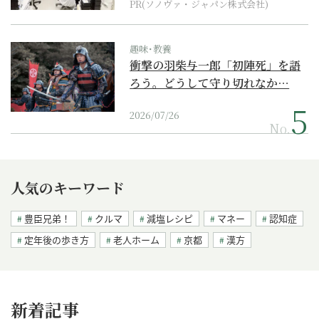
PR(ソノヴァ・ジャパン株式会社)
趣味･教養
衝撃の羽柴与一郎「初陣死」を語
ろう。どうして守り切れなか…
2026/07/26
No.
人気のキーワード
豊臣兄弟！
クルマ
減塩レシピ
マネー
認知症
定年後の歩き方
老人ホーム
京都
漢方
新着記事