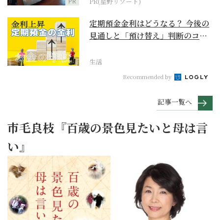
PR
PR(星野リゾート)
定期預金金利はどうなる？ 今後の
見通しと「預け替え」判断のコツ
【お金の学校】
生活
Recommended by
記事一覧へ
市毛良枝『百歳の景色見たいと母は言
い』