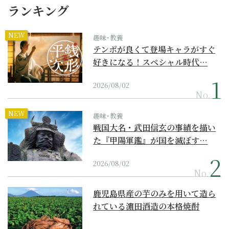
ランキング
NEW
趣味･教養
テンポが良くて登場キャラがすぐ
好きになる！スペシャル時代…
2026/08/02
No.
NEW
趣味･教養
戦国大名・武田信玄の事績を描い
た『甲陽軍鑑』が国を滅ぼす…
2026/08/02
No.
鹿児島県産の芋のみを用いて造ら
れている濵田酒造の本格焼酎