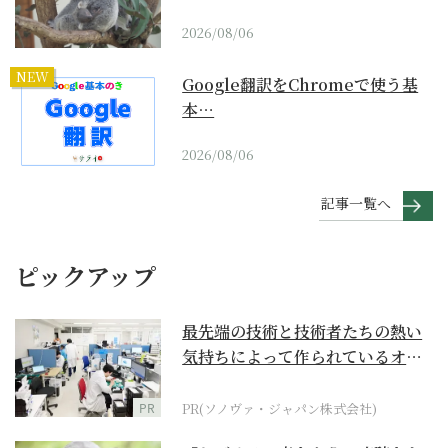
2026/08/06
NEW
Google翻訳をChromeで使う基
本…
2026/08/06
記事一覧へ
ピックアップ
最先端の技術と技術者たちの熱い
気持ちによって作られているオー
ダーメイド補聴器
PR
PR(ソノヴァ・ジャパン株式会社)