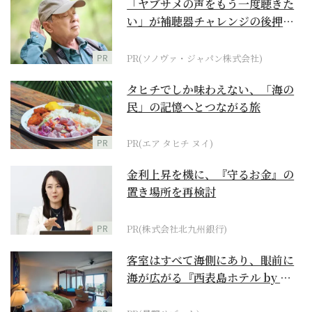
「ヤブサメの声をもう一度聴きた
い」が補聴器チャレンジの後押し
に
PR
PR(ソノヴァ・ジャパン株式会社)
タヒチでしか味わえない、「海の
民」の記憶へとつながる旅
PR
PR(エア タヒチ ヌイ)
金利上昇を機に、『守るお金』の
置き場所を再検討
PR
PR(株式会社北九州銀行)
客室はすべて海側にあり、眼前に
海が広がる『西表島ホテル by 星
野リゾート』