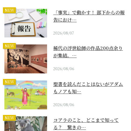
NEW
「事実」で動かす！ 部下からの報
告におけ…
2026/08/07
NEW
稀代の浮世絵師の作品200点余り
が集結。…
2026/08/06
NEW
聖書を読んだことはないがアダム
もノアも知…
2026/08/06
NEW
コアラのこと、どこまで知って
る？ 驚きの…