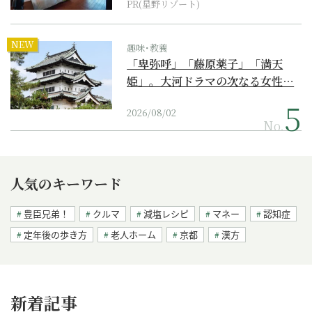
PR(星野リゾート)
NEW
趣味･教養
「卑弥呼」「藤原薬子」「満天
姫」。大河ドラマの次なる女性…
2026/08/02
No.
人気のキーワード
豊臣兄弟！
クルマ
減塩レシピ
マネー
認知症
定年後の歩き方
老人ホーム
京都
漢方
新着記事