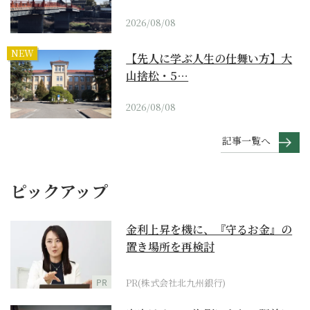
2026/08/08
NEW
【先人に学ぶ人生の仕舞い方】大
山捨松・5…
2026/08/08
記事一覧へ
ピックアップ
金利上昇を機に、『守るお金』の
置き場所を再検討
PR
PR(株式会社北九州銀行)