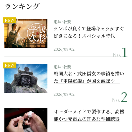
ランキング
NEW
趣味･教養
テンポが良くて登場キャラがすぐ
好きになる！スペシャル時代…
2026/08/02
No.
NEW
趣味･教養
戦国大名・武田信玄の事績を描い
た『甲陽軍鑑』が国を滅ぼす…
2026/08/02
No.
オーダーメイドで製作する、高機
能かつ充電式の耳あな型補聴器