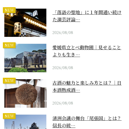
NEW
「落語の聖地」に１年間通い続け
た演芸評論…
2026/08/08
NEW
愛媛県立とべ動物園｜見せること
よりも生き…
2026/08/08
NEW
古酒の魅力と楽しみ方とは？｜日
本酒熟成酒…
2026/08/08
NEW
清洲会議の舞台「尾張国」とは？
信長の統…