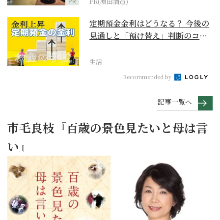
PR
PR(濵田酒造)
定期預金金利はどうなる？ 今後の
見通しと「預け替え」判断のコツ
【お金の学校】
生活
Recommended by
記事一覧へ
市毛良枝『百歳の景色見たいと母は言
い』