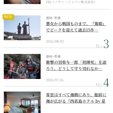
PR(ソノヴァ・ジャパン株式会社)
NEW
趣味･教養
悪女から戦国ものまで。『篤姫』
でピークを迎えて過去15作…
2026/08/02
No.
趣味･教養
衝撃の羽柴与一郎「初陣死」を語
ろう。どうして守り切れなか…
2026/07/26
No.
客室はすべて海側にあり、眼前に
海が広がる『西表島ホテル by 星
野リゾート』