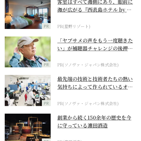
客室はすべて海側にあり、眼前に
海が広がる『西表島ホテル by 星
野リゾート』
PR
PR(星野リゾート)
「ヤブサメの声をもう一度聴きた
い」が補聴器チャレンジの後押し
に
PR
PR(ソノヴァ・ジャパン株式会社)
最先端の技術と技術者たちの熱い
気持ちによって作られているオー
ダーメイド補聴器
PR
PR(ソノヴァ・ジャパン株式会社)
創業から続く150余年の歴史を今
に守っている濵田酒造