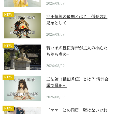
2026/08/09
NEW
池田恒興の最期とは？｜信長の乳
兄弟として…
2026/08/09
NEW
若い頃の豊臣秀吉が主人の小姓た
ちから虐め…
2026/08/09
NEW
三法師（織田秀信）とは？ 清洲会
議で織田…
2026/08/09
NEW
「ママ」との同居。壁はないけれ