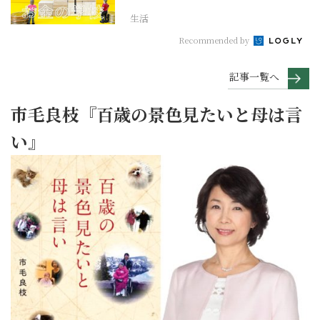
生活
Recommended by
記事一覧へ
市毛良枝『百歳の景色見たいと母は言
い』