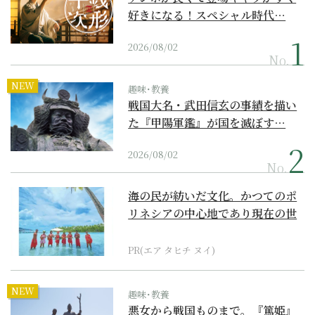
好きになる！スペシャル時代…
2026/08/02
No.
NEW
趣味･教養
戦国大名・武田信玄の事績を描い
た『甲陽軍鑑』が国を滅ぼす…
2026/08/02
No.
海の民が紡いだ文化。かつてのポ
リネシアの中心地であり現在の世
界遺産からみえてくる...
PR(エア タヒチ ヌイ)
NEW
趣味･教養
悪女から戦国ものまで。『篤姫』