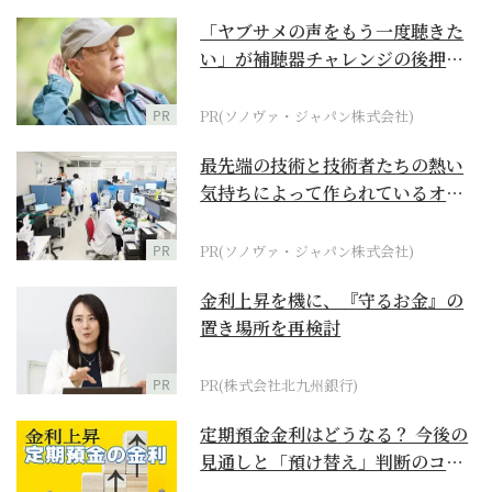
「ヤブサメの声をもう一度聴きた
い」が補聴器チャレンジの後押し
に
PR
PR(ソノヴァ・ジャパン株式会社)
最先端の技術と技術者たちの熱い
気持ちによって作られているオー
ダーメイド補聴器
PR
PR(ソノヴァ・ジャパン株式会社)
金利上昇を機に、『守るお金』の
置き場所を再検討
PR
PR(株式会社北九州銀行)
定期預金金利はどうなる？ 今後の
見通しと「預け替え」判断のコツ
【お金の学校】