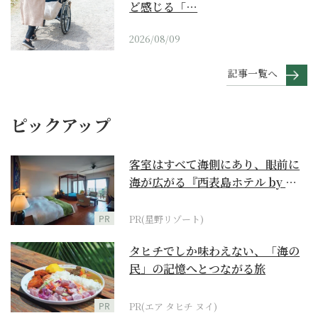
ど感じる「…
2026/08/09
記事一覧へ
ピックアップ
客室はすべて海側にあり、眼前に
海が広がる『西表島ホテル by 星
野リゾート』
PR
PR(星野リゾート)
タヒチでしか味わえない、「海の
民」の記憶へとつながる旅
PR
PR(エア タヒチ ヌイ)