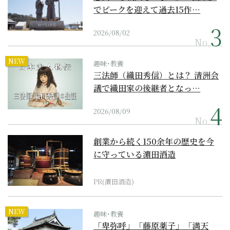
でピークを迎えて過去15作…
2026/08/02
No.
NEW
趣味･教養
三法師（織田秀信）とは？ 清洲会
議で織田家の後継者となっ…
2026/08/09
No.
創業から続く150余年の歴史を今
に守っている濵田酒造
PR(濵田酒造)
NEW
趣味･教養
「卑弥呼」「藤原薬子」「満天