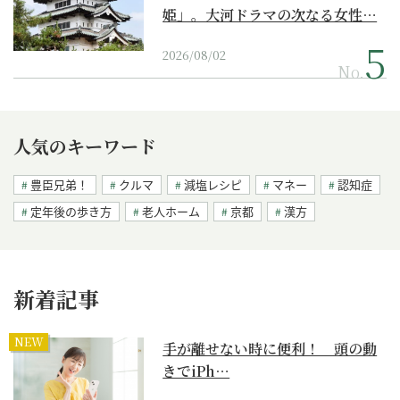
姫」。大河ドラマの次なる女性…
2026/08/02
No.
人気のキーワード
豊臣兄弟！
クルマ
減塩レシピ
マネー
認知症
定年後の歩き方
老人ホーム
京都
漢方
新着記事
NEW
手が離せない時に便利！ 頭の動
きでiPh…