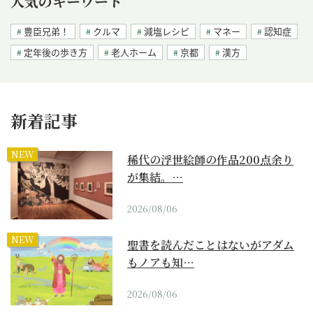
人気のキーワード
豊臣兄弟！
クルマ
減塩レシピ
マネー
認知症
定年後の歩き方
老人ホーム
京都
漢方
新着記事
NEW
稀代の浮世絵師の作品200点余り
が集結。…
2026/08/06
NEW
聖書を読んだことはないがアダム
もノアも知…
2026/08/06