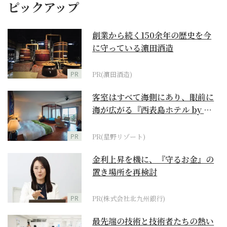
ピックアップ
創業から続く150余年の歴史を今
に守っている濵田酒造
PR
PR(濵田酒造)
客室はすべて海側にあり、眼前に
海が広がる『西表島ホテル by 星
野リゾート』
PR
PR(星野リゾート)
金利上昇を機に、『守るお金』の
置き場所を再検討
PR
PR(株式会社北九州銀行)
最先端の技術と技術者たちの熱い