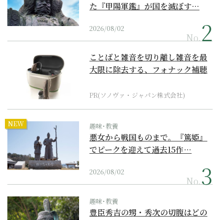
た『甲陽軍鑑』が国を滅ぼす…
2026/08/02
No.
ことばと雑音を切り離し雑音を最
大限に除去する、フォナック補聴
器の最上位モデル
PR(ソノヴァ・ジャパン株式会社)
NEW
趣味･教養
悪女から戦国ものまで。『篤姫』
でピークを迎えて過去15作…
2026/08/02
No.
趣味･教養
豊臣秀吉の甥・秀次の切腹はどの