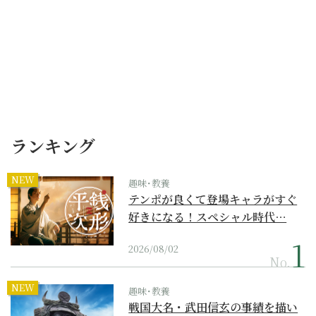
ランキング
NEW
趣味･教養
テンポが良くて登場キャラがすぐ
好きになる！スペシャル時代…
2026/08/02
No.
NEW
趣味･教養
戦国大名・武田信玄の事績を描い