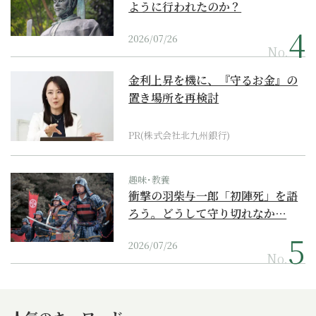
ように行われたのか？
2026/07/26
No.
金利上昇を機に、『守るお金』の
置き場所を再検討
PR(株式会社北九州銀行)
趣味･教養
衝撃の羽柴与一郎「初陣死」を語
ろう。どうして守り切れなか…
2026/07/26
No.