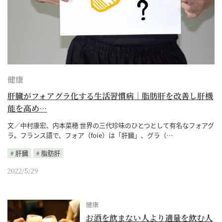
健康
肝臓がフォアグラ化する生活習慣病｜脂肪肝を改善し肝機
能を高め…
文／中村康宏、内本菜穂 世界の三代珍味のひとつとして有名なフォアグ
ラ。フランス語で、フォア（foie）は「肝臓」、グラ（…
肝臓
脂肪肝
2022/5/29
健康
お酒を飲まない人より適量を飲む人