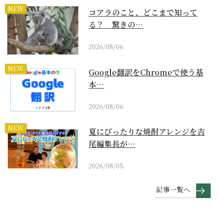
NEW
コアラのこと、どこまで知って
る？ 驚きの…
2026/08/06
NEW
Google翻訳をChromeで使う基
本…
2026/08/06
NEW
夏にぴったりな焼酎アレンジを吉
尾編集長が…
2026/08/05
記事一覧へ