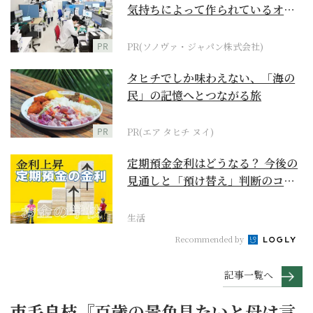
気持ちによって作られているオー
ダーメイド補聴器
PR
PR(ソノヴァ・ジャパン株式会社)
タヒチでしか味わえない、「海の
民」の記憶へとつながる旅
PR
PR(エア タヒチ ヌイ)
定期預金金利はどうなる？ 今後の
見通しと「預け替え」判断のコツ
【お金の学校】
生活
Recommended by
記事一覧へ
市毛良枝『百歳の景色見たいと母は言