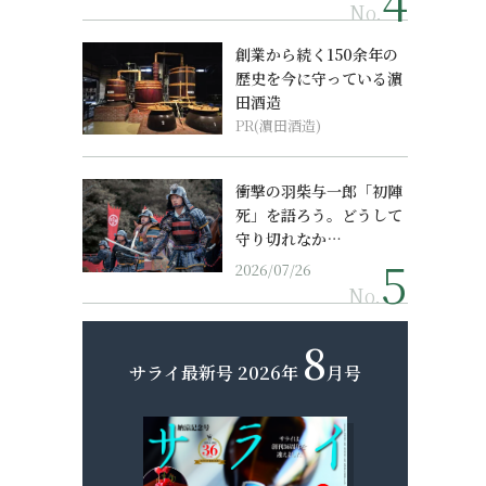
No.
創業から続く150余年の
歴史を今に守っている濵
田酒造
PR(濵田酒造)
衝撃の羽柴与一郎「初陣
死」を語ろう。どうして
守り切れなか…
2026/07/26
No.
8
サライ最新号
2026年
月号