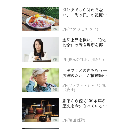
タヒチでしか味わえな
い、「海の民」の記憶へ
とつながる旅
PR
PR(エア タヒチ ヌイ)
金利上昇を機に、『守る
お金』の置き場所を再検
討
PR
PR(株式会社北九州銀行)
「ヤブサメの声をもう一
度聴きたい」が補聴器チ
ャレンジの後押しに
PR(ソノヴァ・ジャパン株
PR
式会社)
創業から続く150余年の
歴史を今に守っている濵
田酒造
PR
PR(濵田酒造)