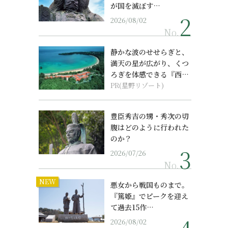
が国を滅ぼす…
2026/08/02
No.
静かな波のせせらぎと、
満天の星が広がり、くつ
ろぎを体感できる『西表
島ホテル by...
PR(星野リゾート)
豊臣秀吉の甥・秀次の切
腹はどのように行われた
のか？
2026/07/26
No.
NEW
悪女から戦国ものまで。
『篤姫』でピークを迎え
て過去15作…
2026/08/02