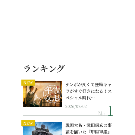
ランキング
NEW
テンポが良くて登場キャ
ラがすぐ好きになる！ス
ペシャル時代…
2026/08/02
No.
NEW
戦国大名・武田信玄の事
績を描いた『甲陽軍鑑』