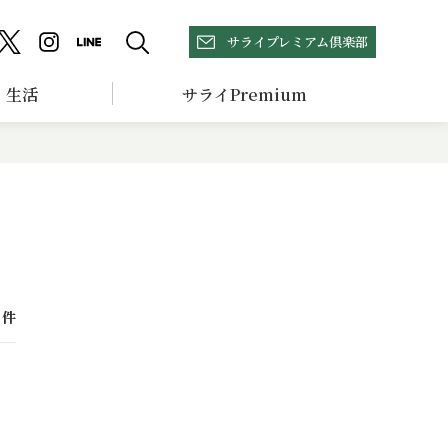
サライプレミアム倶楽部
生活
サライPremium
件