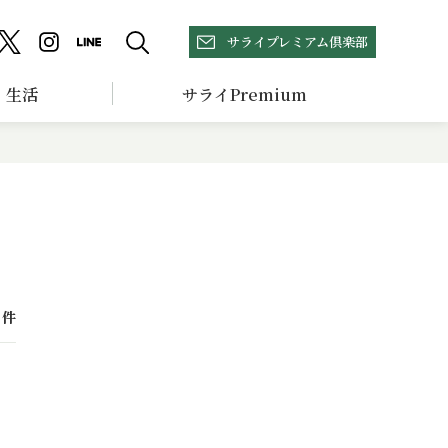
サライプレミアム倶楽部
生活
サライPremium
件