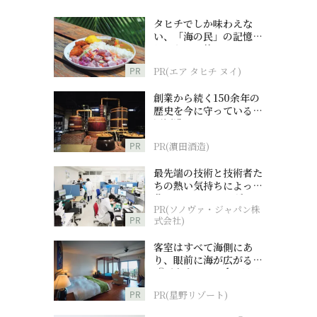
タヒチでしか味わえな
い、「海の民」の記憶へ
とつながる旅
PR
PR(エア タヒチ ヌイ)
創業から続く150余年の
歴史を今に守っている濵
田酒造
PR
PR(濵田酒造)
最先端の技術と技術者た
ちの熱い気持ちによって
作られているオーダーメ
PR(ソノヴァ・ジャパン株
イド補聴器
PR
式会社)
客室はすべて海側にあ
り、眼前に海が広がる
『西表島ホテル by 星野
リゾート』
PR
PR(星野リゾート)