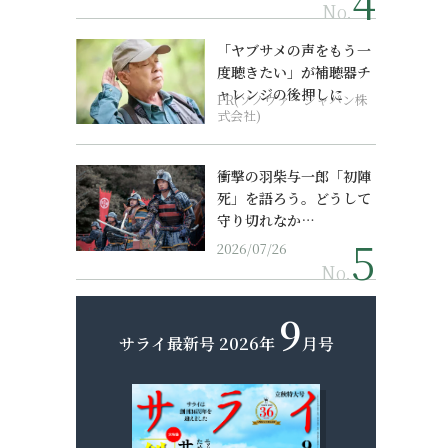
No.
「ヤブサメの声をもう一
度聴きたい」が補聴器チ
ャレンジの後押しに
PR(ソノヴァ・ジャパン株
式会社)
衝撃の羽柴与一郎「初陣
死」を語ろう。どうして
守り切れなか…
2026/07/26
No.
9
サライ最新号
2026年
月号