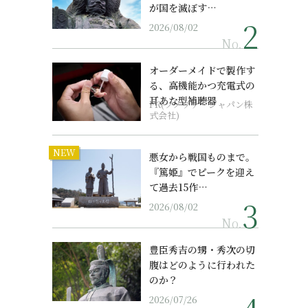
が国を滅ぼす…
2026/08/02
No.
オーダーメイドで製作す
る、高機能かつ充電式の
耳あな型補聴器
PR(ソノヴァ・ジャパン株
式会社)
NEW
悪女から戦国ものまで。
『篤姫』でピークを迎え
て過去15作…
2026/08/02
No.
豊臣秀吉の甥・秀次の切
腹はどのように行われた
のか？
2026/07/26