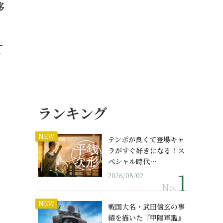
移
エ
…
ランキング
NEW
テンポが良くて登場キャ
ラがすぐ好きになる！ス
ペシャル時代…
2026/08/02
No.
NEW
戦国大名・武田信玄の事
績を描いた『甲陽軍鑑』