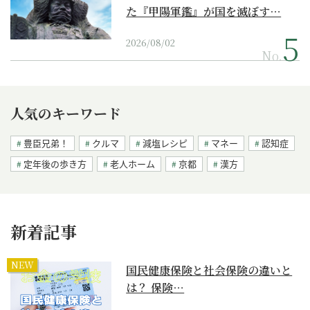
た『甲陽軍鑑』が国を滅ぼす…
2026/08/02
No.
人気のキーワード
豊臣兄弟！
クルマ
減塩レシピ
マネー
認知症
定年後の歩き方
老人ホーム
京都
漢方
新着記事
NEW
国民健康保険と社会保険の違いと
は？ 保険…