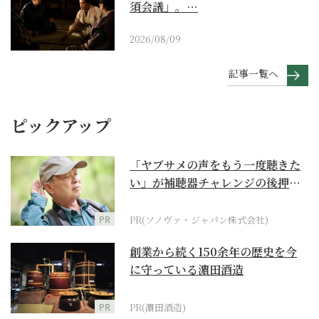
須会議」。…
2026/08/09
記事一覧へ
ピックアップ
「ヤブサメの声をもう一度聴きた
い」が補聴器チャレンジの後押し
に
PR
PR(ソノヴァ・ジャパン株式会社)
創業から続く150余年の歴史を今
に守っている濵田酒造
PR
PR(濵田酒造)