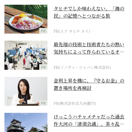
タヒチでしか味わえない、「海の
民」の記憶へとつながる旅
PR
PR(エア タヒチ ヌイ)
最先端の技術と技術者たちの熱い
気持ちによって作られているオー
ダーメイド補聴器
PR
PR(ソノヴァ・ジャパン株式会社)
金利上昇を機に、『守るお金』の
置き場所を再検討
PR
PR(株式会社北九州銀行)
けっこうハチャメチャだった過去
作大河の「清須会議」。茶々乱
入、お市が三法師と登場...