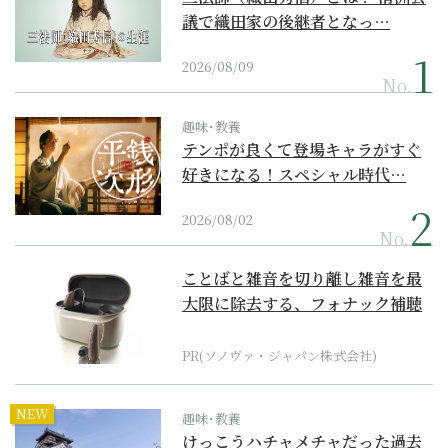
議で織田家の後継者となっ…
2026/08/09
No.
趣味･教養
テンポが良くて登場キャラがすぐ
好きになる！スペシャル時代…
2026/08/02
No.
ことばと雑音を切り離し雑音を最
大限に除去する、フォナック補聴
器の最上位モデル
PR(ソノヴァ・ジャパン株式会社)
NEW
趣味･教養
けっこうハチャメチャだった過去