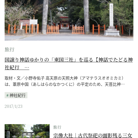
旅行
国譲り神話ゆかりの「東国三社」を巡る【神話でたどる神
社紀行 …
取材・文／小野寺佑子 高天原の天照大神（アマテラスオオミカミ）
は、葦原中国（あしはらのなかつくに）の平定のため、天菩比神…
神社紀行
2017/1/23
旅行
宗像大社｜古代祭祀の面影残る三女