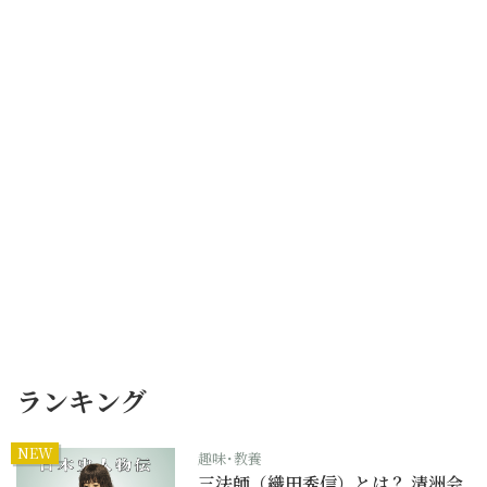
ランキング
NEW
趣味･教養
三法師（織田秀信）とは？ 清洲会