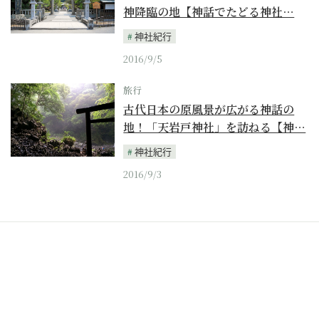
神降臨の地【神話でたどる神社…
神社紀行
2016/9/5
旅行
古代日本の原風景が広がる神話の
地！「天岩戸神社」を訪ねる【神…
神社紀行
2016/9/3