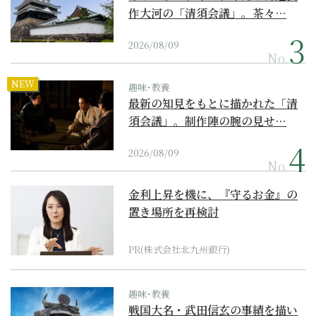
作大河の「清須会議」。茶々…
2026/08/09
No.
NEW
趣味･教養
最新の知見をもとに描かれた「清
須会議」。制作陣の腕の見せ…
2026/08/09
No.
金利上昇を機に、『守るお金』の
置き場所を再検討
PR(株式会社北九州銀行)
趣味･教養
戦国大名・武田信玄の事績を描い