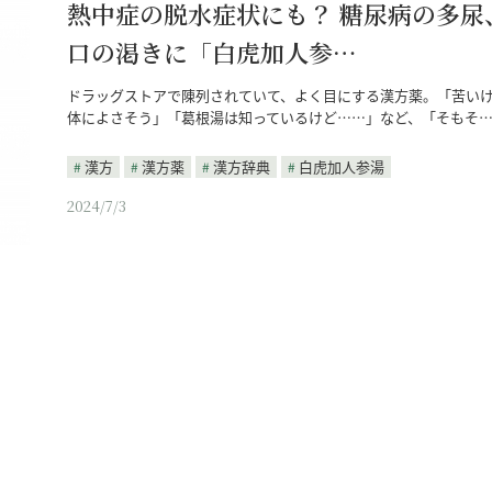
熱中症の脱水症状にも？ 糖尿病の多尿
口の渇きに「白虎加人参…
ドラッグストアで陳列されていて、よく目にする漢方薬。「苦い
体によさそう」「葛根湯は知っているけど……」など、「そもそ
漢方
漢方薬
漢方辞典
白虎加人参湯
2024/7/3