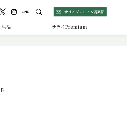
サライプレミアム倶楽部
生活
サライPremium
件