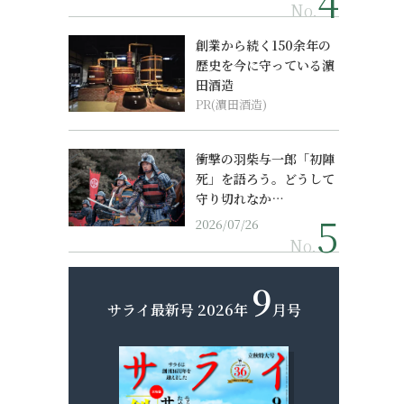
No.
創業から続く150余年の
歴史を今に守っている濵
田酒造
PR(濵田酒造)
衝撃の羽柴与一郎「初陣
死」を語ろう。どうして
守り切れなか…
2026/07/26
No.
9
サライ最新号
2026年
月号