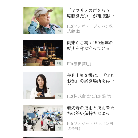
「ヤブサメの声をもう一
度聴きたい」が補聴器チ
ャレンジの後押しに
PR(ソノヴァ・ジャパン株
PR
式会社)
創業から続く150余年の
歴史を今に守っている濵
田酒造
PR
PR(濵田酒造)
金利上昇を機に、『守る
お金』の置き場所を再検
討
PR
PR(株式会社北九州銀行)
最先端の技術と技術者た
ちの熱い気持ちによって
作られているオーダーメ
PR(ソノヴァ・ジャパン株
イド補聴器
PR
式会社)