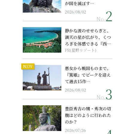
が国を滅ぼす…
2026/08/02
No.
静かな波のせせらぎと、
満天の星が広がり、くつ
ろぎを体感できる『西表
島ホテル by...
PR(星野リゾート)
NEW
悪女から戦国ものまで。
『篤姫』でピークを迎え
て過去15作…
2026/08/02
No.
豊臣秀吉の甥・秀次の切
腹はどのように行われた
のか？
2026/07/26