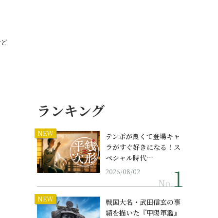
、
けど
…
ランキング
NEW
テンポが良くて登場キャ
ラがすぐ好きになる！ス
ペシャル時代…
2026/08/02
No.
NEW
戦国大名・武田信玄の事
績を描いた『甲陽軍鑑』