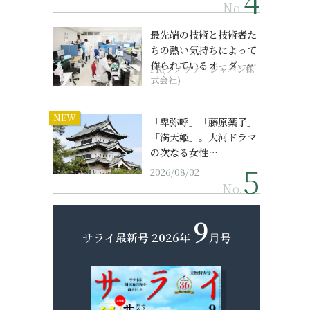
No.
最先端の技術と技術者た
ちの熱い気持ちによって
作られているオーダーメ
PR(ソノヴァ・ジャパン株
イド補聴器
式会社)
NEW
「卑弥呼」「藤原薬子」
「満天姫」。大河ドラマ
の次なる女性…
2026/08/02
No.
9
サライ最新号
2026年
月号