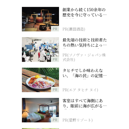
創業から続く150余年の
歴史を今に守っている濵
田酒造
PR
PR(濵田酒造)
最先端の技術と技術者た
ちの熱い気持ちによって
作られているオーダーメ
PR(ソノヴァ・ジャパン株
イド補聴器
PR
式会社)
タヒチでしか味わえな
い、「海の民」の記憶へ
とつながる旅
PR
PR(エア タヒチ ヌイ)
客室はすべて海側にあ
り、眼前に海が広がる
『西表島ホテル by 星野
リゾート』
PR
PR(星野リゾート)