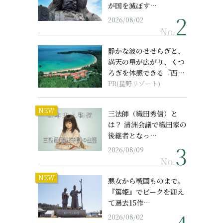
が国を滅ぼす…
2026/08/02
No.
静かな波のせせらぎと、
満天の星が広がり、くつ
ろぎを体感できる『西表
島ホテル by...
PR(星野リゾート)
NEW
三法師（織田秀信）と
は？ 清洲会議で織田家の
後継者となっ…
2026/08/09
No.
NEW
悪女から戦国ものまで。
『篤姫』でピークを迎え
て過去15作…
2026/08/02