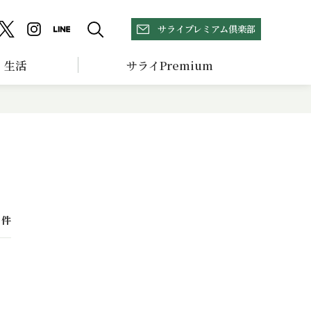
サライプレミアム倶楽部
生活
サライPremium
件