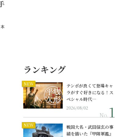
手
日本
ランキング
NEW
テンポが良くて登場キャ
ラがすぐ好きになる！ス
ペシャル時代…
2026/08/02
No.
NEW
戦国大名・武田信玄の事
績を描いた『甲陽軍鑑』