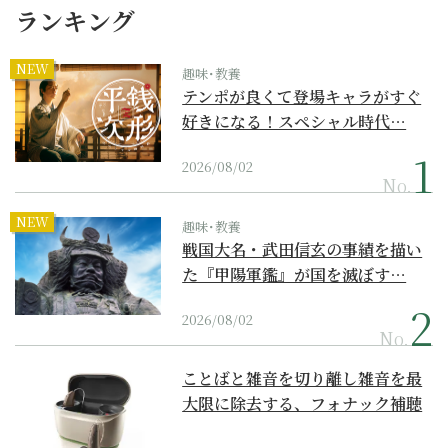
ランキング
NEW
趣味･教養
テンポが良くて登場キャラがすぐ
好きになる！スペシャル時代…
2026/08/02
No.
NEW
趣味･教養
戦国大名・武田信玄の事績を描い
た『甲陽軍鑑』が国を滅ぼす…
2026/08/02
No.
ことばと雑音を切り離し雑音を最
大限に除去する、フォナック補聴
器の最上位モデル