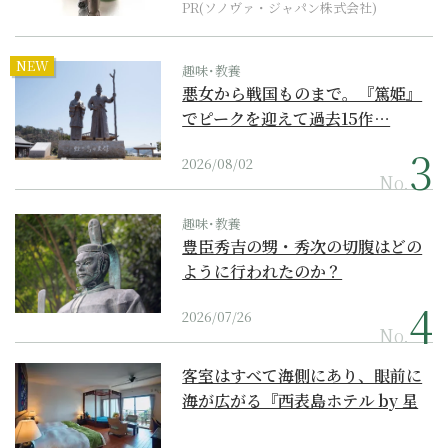
PR(ソノヴァ・ジャパン株式会社)
NEW
趣味･教養
悪女から戦国ものまで。『篤姫』
でピークを迎えて過去15作…
2026/08/02
No.
趣味･教養
豊臣秀吉の甥・秀次の切腹はどの
ように行われたのか？
2026/07/26
No.
客室はすべて海側にあり、眼前に
海が広がる『西表島ホテル by 星
野リゾート』