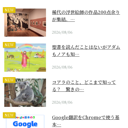
NEW
稀代の浮世絵師の作品200点余り
が集結。…
2026/08/06
NEW
聖書を読んだことはないがアダム
もノアも知…
2026/08/06
NEW
コアラのこと、どこまで知って
る？ 驚きの…
2026/08/06
NEW
Google翻訳をChromeで使う基
本…