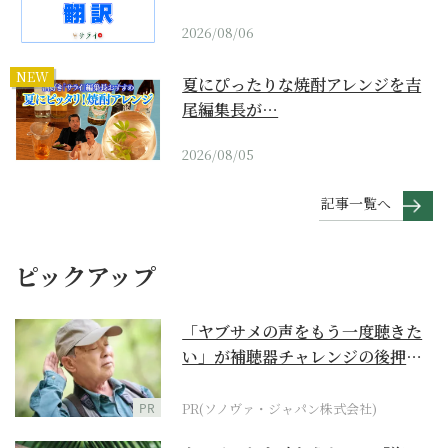
2026/08/06
NEW
夏にぴったりな焼酎アレンジを吉
尾編集長が…
2026/08/05
記事一覧へ
ピックアップ
「ヤブサメの声をもう一度聴きた
い」が補聴器チャレンジの後押し
に
PR
PR(ソノヴァ・ジャパン株式会社)