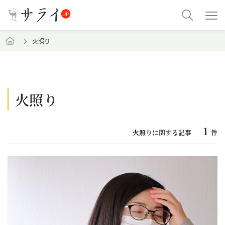
火照り
火照り
1
火照りに関する記事
件