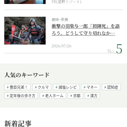
PR(星野リゾート)
趣味･教養
衝撃の羽柴与一郎「初陣死」を語
ろう。どうして守り切れなか…
2026/07/26
No.
人気のキーワード
豊臣兄弟！
クルマ
減塩レシピ
マネー
認知症
定年後の歩き方
老人ホーム
京都
漢方
新着記事