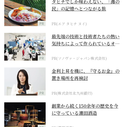
タヒチでしか味わえない、「海の
民」の記憶へとつながる旅
PR
PR(エア タヒチ ヌイ)
最先端の技術と技術者たちの熱い
気持ちによって作られているオー
ダーメイド補聴器
PR
PR(ソノヴァ・ジャパン株式会社)
金利上昇を機に、『守るお金』の
置き場所を再検討
PR
PR(株式会社北九州銀行)
創業から続く150余年の歴史を今
に守っている濵田酒造