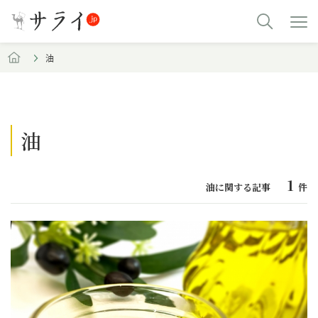
油
油
1
油に関する記事
件