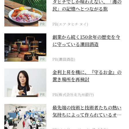
タヒチでしか味わえない、「海の
民」の記憶へとつながる旅
PR
PR(エア タヒチ ヌイ)
創業から続く150余年の歴史を今
に守っている濵田酒造
PR
PR(濵田酒造)
金利上昇を機に、『守るお金』の
置き場所を再検討
PR
PR(株式会社北九州銀行)
最先端の技術と技術者たちの熱い
気持ちによって作られているオー
ダーメイド補聴器