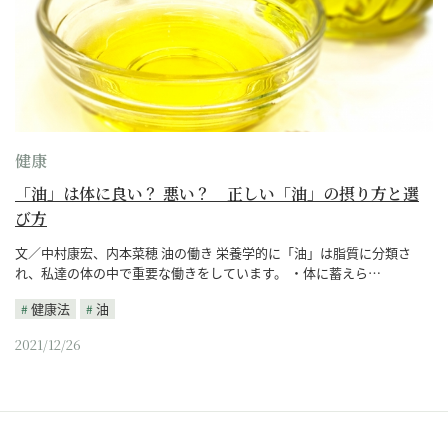
健康
「油」は体に良い？ 悪い？ 正しい「油」の摂り方と選
び方
文／中村康宏、内本菜穂 油の働き 栄養学的に「油」は脂質に分類さ
れ、私達の体の中で重要な働きをしています。 ・体に蓄えら…
健康法
油
2021/12/26