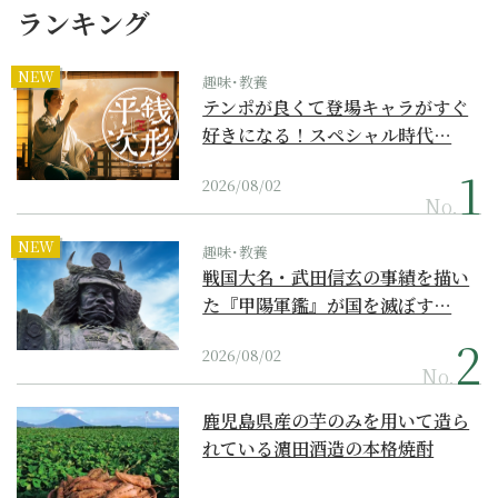
ランキング
NEW
趣味･教養
テンポが良くて登場キャラがすぐ
好きになる！スペシャル時代…
2026/08/02
No.
NEW
趣味･教養
戦国大名・武田信玄の事績を描い
た『甲陽軍鑑』が国を滅ぼす…
2026/08/02
No.
鹿児島県産の芋のみを用いて造ら
れている濵田酒造の本格焼酎