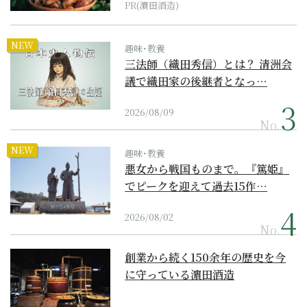
PR(濵田酒造)
NEW
趣味･教養
三法師（織田秀信）とは？ 清洲会
議で織田家の後継者となっ…
2026/08/09
No.
NEW
趣味･教養
悪女から戦国ものまで。『篤姫』
でピークを迎えて過去15作…
2026/08/02
No.
創業から続く150余年の歴史を今
に守っている濵田酒造