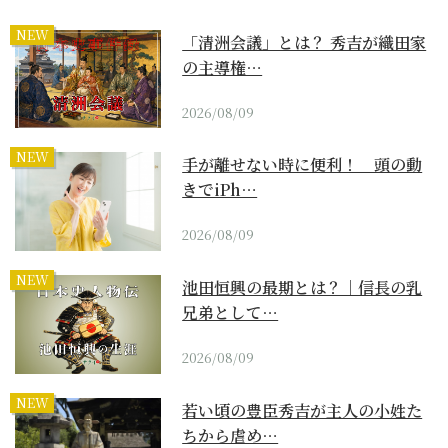
NEW
「清洲会議」とは？ 秀吉が織田家
の主導権…
2026/08/09
NEW
手が離せない時に便利！ 頭の動
きでiPh…
2026/08/09
NEW
池田恒興の最期とは？｜信長の乳
兄弟として…
2026/08/09
NEW
若い頃の豊臣秀吉が主人の小姓た
ちから虐め…