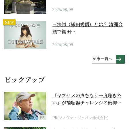
2026/08/09
NEW
三法師（織田秀信）とは？ 清洲会
議で織田…
2026/08/09
記事一覧へ
ピックアップ
「ヤブサメの声をもう一度聴きた
い」が補聴器チャレンジの後押し
に
PR
PR(ソノヴァ・ジャパン株式会社)