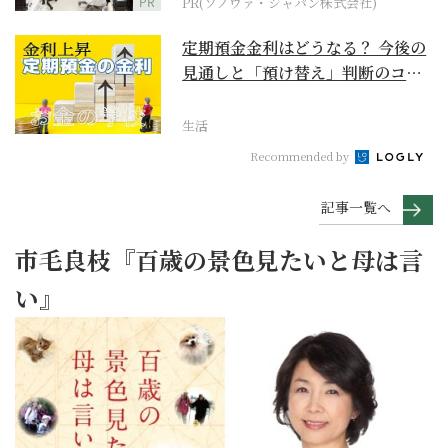
PR
PR(ソノヴァ・ジャパン株式会社)
定期預金金利はどうなる？ 今後の
見通しと「預け替え」判断のコツ
【お金の学校】
生活
Recommended by
記事一覧へ
市毛良枝『百歳の景色見たいと母は言
い』