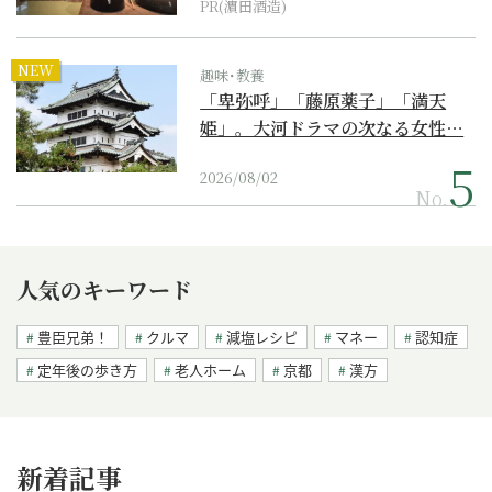
PR(濵田酒造)
NEW
趣味･教養
「卑弥呼」「藤原薬子」「満天
姫」。大河ドラマの次なる女性…
2026/08/02
No.
人気のキーワード
豊臣兄弟！
クルマ
減塩レシピ
マネー
認知症
定年後の歩き方
老人ホーム
京都
漢方
新着記事