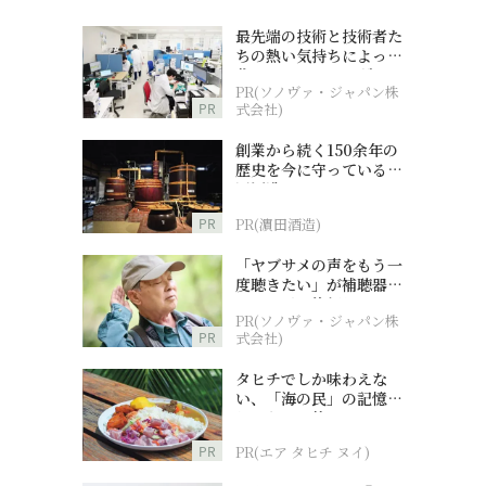
最先端の技術と技術者た
ちの熱い気持ちによって
作られているオーダーメ
PR(ソノヴァ・ジャパン株
イド補聴器
PR
式会社)
創業から続く150余年の
歴史を今に守っている濵
田酒造
PR
PR(濵田酒造)
「ヤブサメの声をもう一
度聴きたい」が補聴器チ
ャレンジの後押しに
PR(ソノヴァ・ジャパン株
PR
式会社)
タヒチでしか味わえな
い、「海の民」の記憶へ
とつながる旅
PR
PR(エア タヒチ ヌイ)