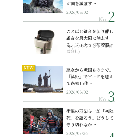
が国を滅ぼす…
2026/08/02
No.
ことばと雑音を切り離し
雑音を最大限に除去す
る、フォナック補聴器の
PR(ソノヴァ・ジャパン株
最上位モデル
式会社)
NEW
悪女から戦国ものまで。
『篤姫』でピークを迎え
て過去15作…
2026/08/02
No.
衝撃の羽柴与一郎「初陣
死」を語ろう。どうして
守り切れなか…
2026/07/26