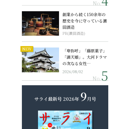
No.
創業から続く150余年の
歴史を今に守っている濵
田酒造
PR(濵田酒造)
NEW
「卑弥呼」「藤原薬子」
「満天姫」。大河ドラマ
の次なる女性…
2026/08/02
No.
9
サライ最新号
2026年
月号