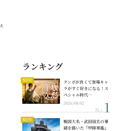
」
かえ
ランキング
NEW
テンポが良くて登場キャ
ラがすぐ好きになる！ス
ペシャル時代…
2026/08/02
No.
NEW
戦国大名・武田信玄の事
績を描いた『甲陽軍鑑』