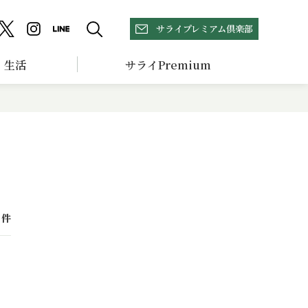
サライプレミアム倶楽部
生活
サライPremium
件