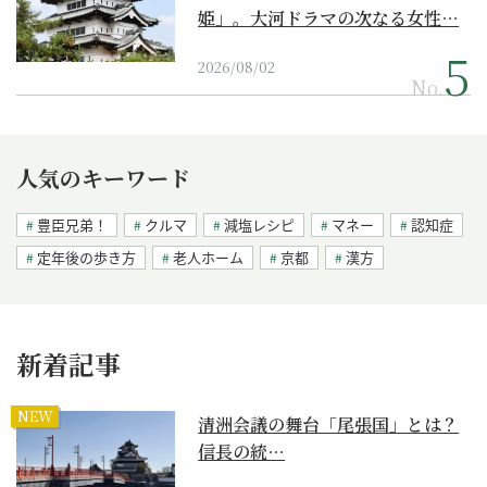
姫」。大河ドラマの次なる女性…
2026/08/02
No.
人気のキーワード
豊臣兄弟！
クルマ
減塩レシピ
マネー
認知症
定年後の歩き方
老人ホーム
京都
漢方
新着記事
NEW
清洲会議の舞台「尾張国」とは？
信長の統…