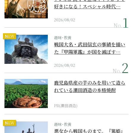
好きになる！スペシャル時代…
2026/08/02
No.
NEW
趣味･教養
戦国大名・武田信玄の事績を描い
た『甲陽軍鑑』が国を滅ぼす…
2026/08/02
No.
鹿児島県産の芋のみを用いて造ら
れている濵田酒造の本格焼酎
PR(濵田酒造)
NEW
趣味･教養
悪女から戦国ものまで。『篤姫』