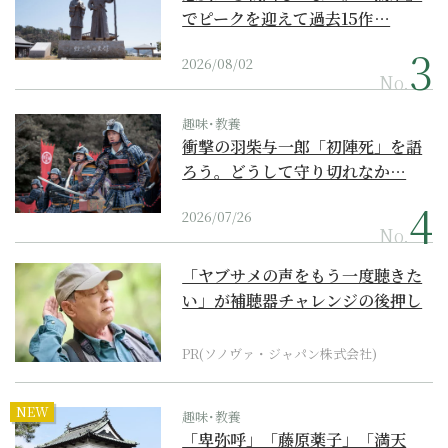
でピークを迎えて過去15作…
2026/08/02
No.
趣味･教養
衝撃の羽柴与一郎「初陣死」を語
ろう。どうして守り切れなか…
2026/07/26
No.
「ヤブサメの声をもう一度聴きた
い」が補聴器チャレンジの後押し
に
PR(ソノヴァ・ジャパン株式会社)
NEW
趣味･教養
「卑弥呼」「藤原薬子」「満天