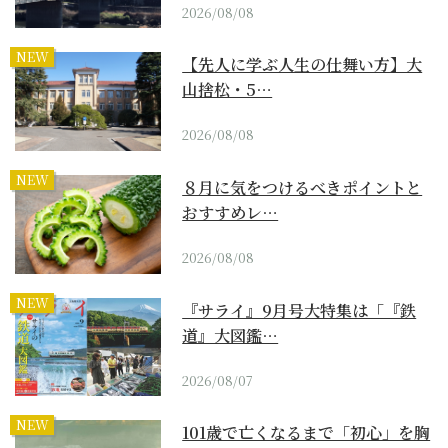
2026/08/08
NEW
【先人に学ぶ人生の仕舞い方】大
山捨松・5…
2026/08/08
NEW
８月に気をつけるべきポイントと
おすすめレ…
2026/08/08
NEW
『サライ』9月号大特集は「『鉄
道』大図鑑…
2026/08/07
NEW
101歳で亡くなるまで「初心」を胸