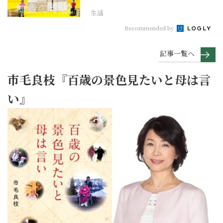
生活
Recommended by
記事一覧へ
市毛良枝『百歳の景色見たいと母は言
い』