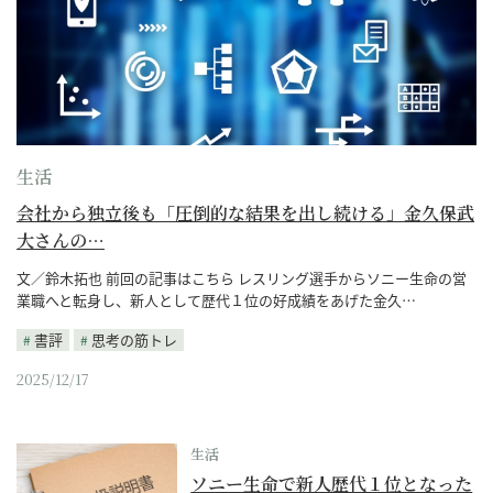
生活
会社から独立後も「圧倒的な結果を出し続ける」金久保武
大さんの…
文／鈴木拓也 前回の記事はこちら レスリング選手からソニー生命の営
業職へと転身し、新人として歴代１位の好成績をあげた金久…
書評
思考の筋トレ
2025/12/17
生活
ソニー生命で新人歴代１位となった