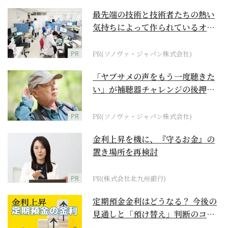
最先端の技術と技術者たちの熱い
気持ちによって作られているオー
ダーメイド補聴器
PR
PR(ソノヴァ・ジャパン株式会社)
「ヤブサメの声をもう一度聴きた
い」が補聴器チャレンジの後押し
に
PR
PR(ソノヴァ・ジャパン株式会社)
金利上昇を機に、『守るお金』の
置き場所を再検討
PR
PR(株式会社北九州銀行)
定期預金金利はどうなる？ 今後の
見通しと「預け替え」判断のコツ
【お金の学校】