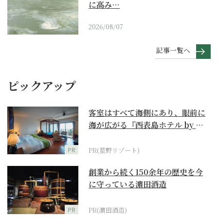
に高み…
2026/08/07
記事一覧へ
ピックアップ
客室はすべて海側にあり、眼前に
海が広がる『西表島ホテル by 星
野リゾート』
PR
PR(星野リゾート)
創業から続く150余年の歴史を今
に守っている濵田酒造
PR
PR(濵田酒造)