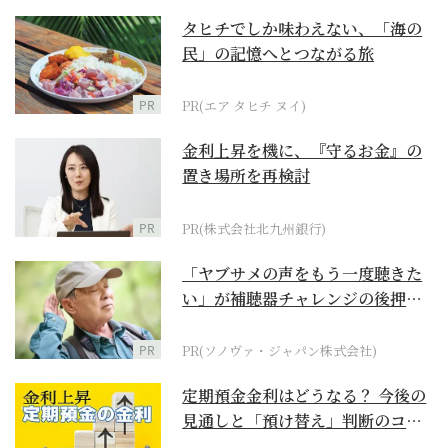
タヒチでしか味わえない、「海の
民」の記憶へとつながる旅
PR
PR(エア タヒチ ヌイ)
金利上昇を機に、『守るお金』の
置き場所を再検討
PR
PR(株式会社北九州銀行)
「ヤブサメの声をもう一度聴きた
い」が補聴器チャレンジの後押し
に
PR
PR(ソノヴァ・ジャパン株式会社)
定期預金金利はどうなる？ 今後の
見通しと「預け替え」判断のコツ
【お金の学校】