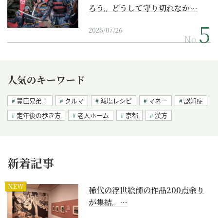
ろう。どうして守り切れなか…
2026/07/26
No.
人気のキーワード
豊臣兄弟！
クルマ
減塩レシピ
マネー
認知症
定年後の歩き方
老人ホーム
京都
漢方
新着記事
NEW
稀代の浮世絵師の作品200点余り
が集結。…