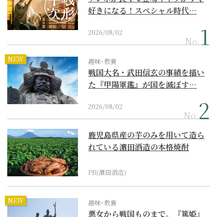
好きになる！スペシャル時代…
2026/08/02
No.
NEW
趣味･教養
戦国大名・武田信玄の事績を描い
た『甲陽軍鑑』が国を滅ぼす…
2026/08/02
No.
鹿児島県産の芋のみを用いて造ら
れている濵田酒造の本格焼酎
PR(濵田酒造)
NEW
趣味･教養
悪女から戦国ものまで。『篤姫』