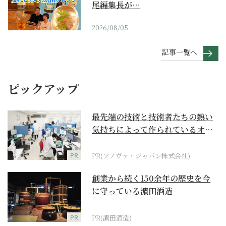
尾編集長が…
2026/08/05
記事一覧へ
ピックアップ
最先端の技術と技術者たちの熱い
気持ちによって作られているオー
ダーメイド補聴器
PR
PR(ソノヴァ・ジャパン株式会社)
創業から続く150余年の歴史を今
に守っている濵田酒造
PR
PR(濵田酒造)