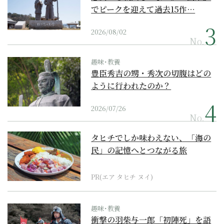
でピークを迎えて過去15作…
2026/08/02
No.
趣味･教養
豊臣秀吉の甥・秀次の切腹はどの
ように行われたのか？
2026/07/26
No.
タヒチでしか味わえない、「海の
民」の記憶へとつながる旅
PR(エア タヒチ ヌイ)
趣味･教養
衝撃の羽柴与一郎「初陣死」を語