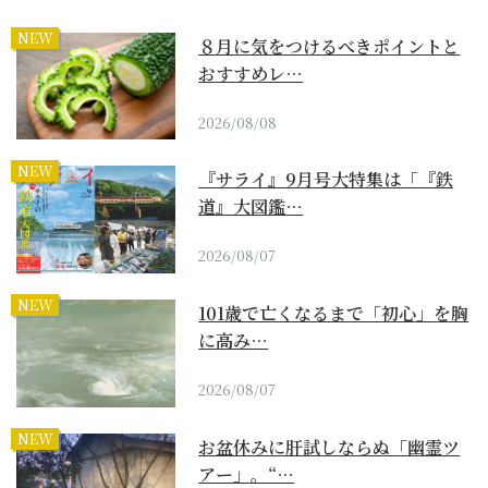
NEW
８月に気をつけるべきポイントと
おすすめレ…
2026/08/08
NEW
『サライ』9月号大特集は「『鉄
道』大図鑑…
2026/08/07
NEW
101歳で亡くなるまで「初心」を胸
に高み…
2026/08/07
NEW
お盆休みに肝試しならぬ「幽霊ツ
アー」。“…