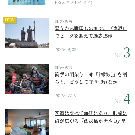
PR(エア タヒチ ヌイ)
NEW
趣味･教養
悪女から戦国ものまで。『篤姫』
でピークを迎えて過去15作…
2026/08/02
No.
趣味･教養
衝撃の羽柴与一郎「初陣死」を語
ろう。どうして守り切れなか…
2026/07/26
No.
客室はすべて海側にあり、眼前に
海が広がる『西表島ホテル by 星
野リゾート』