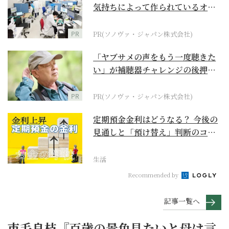
気持ちによって作られているオー
ダーメイド補聴器
PR
PR(ソノヴァ・ジャパン株式会社)
「ヤブサメの声をもう一度聴きた
い」が補聴器チャレンジの後押し
に
PR
PR(ソノヴァ・ジャパン株式会社)
定期預金金利はどうなる？ 今後の
見通しと「預け替え」判断のコツ
【お金の学校】
生活
Recommended by
記事一覧へ
市毛良枝『百歳の景色見たいと母は言