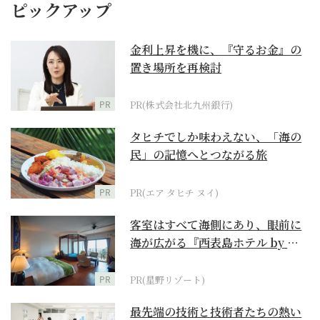
ピックアップ
金利上昇を機に、『守るお金』の
置き場所を再検討
PR
PR(株式会社北九州銀行)
タヒチでしか味わえない、「海の
民」の記憶へとつながる旅
PR
PR(エア タヒチ ヌイ)
客室はすべて海側にあり、眼前に
海が広がる『西表島ホテル by 星
野リゾート』
PR
PR(星野リゾート)
最先端の技術と技術者たちの熱い