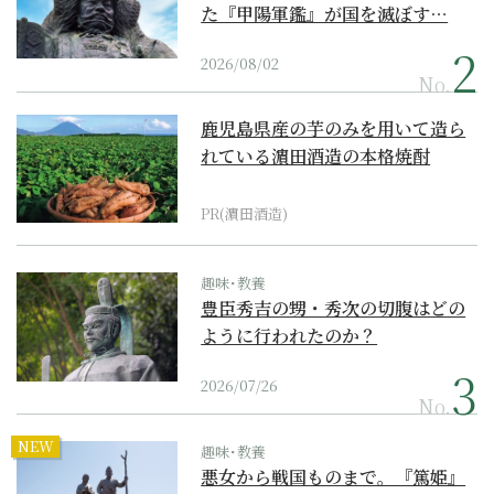
た『甲陽軍鑑』が国を滅ぼす…
2026/08/02
No.
鹿児島県産の芋のみを用いて造ら
れている濵田酒造の本格焼酎
PR(濵田酒造)
趣味･教養
豊臣秀吉の甥・秀次の切腹はどの
ように行われたのか？
2026/07/26
No.
NEW
趣味･教養
悪女から戦国ものまで。『篤姫』