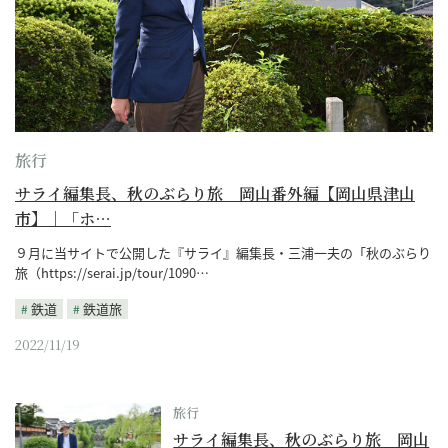
旅行
サライ編集長、秋のぶらり旅 岡山番外編【岡山県津山
市】｜「ホ…
９月に当サイトで公開した『サライ』編集長・三浦一夫の「秋のぶらり
旅（https://serai.jp/tour/1090…
鉄道
鉄道旅
2022/11/19
旅行
サライ編集長、秋のぶらり旅 岡山