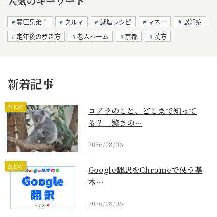
人気のキーワード
豊臣兄弟！
クルマ
減塩レシピ
マネー
認知症
定年後の歩き方
老人ホーム
京都
漢方
新着記事
NEW
コアラのこと、どこまで知って
る？ 驚きの…
2026/08/06
NEW
Google翻訳をChromeで使う基
本…
2026/08/06