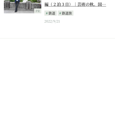
編（２泊３日）｜芸術の秋。国…
PR
鉄道
鉄道旅
2022/9/21