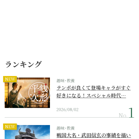
ランキング
NEW
趣味･教養
テンポが良くて登場キャラがすぐ
好きになる！スペシャル時代…
2026/08/02
No.
NEW
趣味･教養
戦国大名・武田信玄の事績を描い