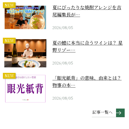
NEW
夏にぴったりな焼酎アレンジを吉
尾編集長が…
2026/08/05
NEW
夏の鱧に本当に合うワインは？ 星
野リゾー…
2026/08/05
NEW
「眼光紙背」の意味、由来とは？
物事の本…
2026/08/05
記事一覧へ