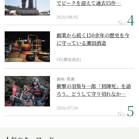
でピークを迎えて過去15作…
2026/08/02
No.
創業から続く150余年の歴史を今
に守っている濵田酒造
PR(濵田酒造)
趣味･教養
衝撃の羽柴与一郎「初陣死」を語
ろう。どうして守り切れなか…
2026/07/26
No.