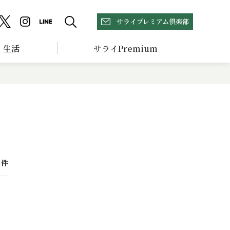
サライプレミアム倶楽部
生活
サライPremium
件