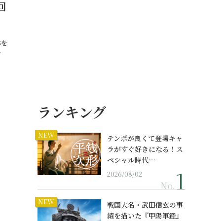
回
率を
…
ランキング
NEW
テンポが良くて登場キャ
ラがすぐ好きになる！ス
ペシャル時代…
2026/08/02
No.
NEW
戦国大名・武田信玄の事
績を描いた『甲陽軍鑑』