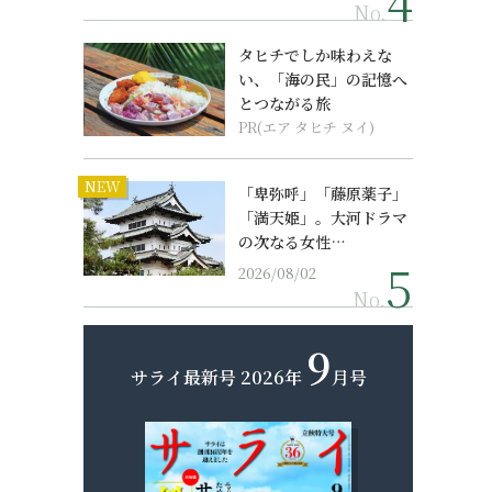
No.
タヒチでしか味わえな
い、「海の民」の記憶へ
とつながる旅
PR(エア タヒチ ヌイ)
NEW
「卑弥呼」「藤原薬子」
「満天姫」。大河ドラマ
の次なる女性…
2026/08/02
No.
9
サライ最新号
2026年
月号