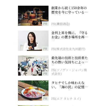
創業から続く150余年の
歴史を今に守っている濵
田酒造
PR
PR(濵田酒造)
金利上昇を機に、『守る
お金』の置き場所を再検
討
PR
PR(株式会社北九州銀行)
最先端の技術と技術者た
ちの熱い気持ちによって
作られているオーダーメ
PR(ソノヴァ・ジャパン株
イド補聴器
PR
式会社)
タヒチでしか味わえな
い、「海の民」の記憶へ
とつながる旅
PR
PR(エア タヒチ ヌイ)