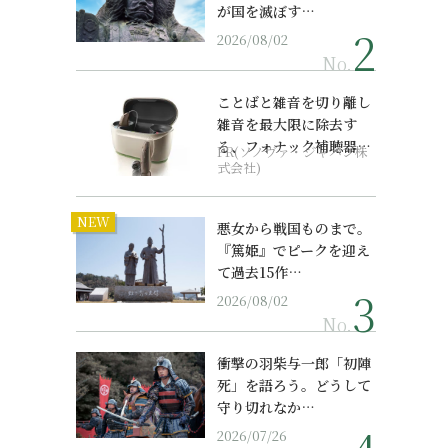
が国を滅ぼす…
2026/08/02
No.
ことばと雑音を切り離し
雑音を最大限に除去す
る、フォナック補聴器の
PR(ソノヴァ・ジャパン株
最上位モデル
式会社)
NEW
悪女から戦国ものまで。
『篤姫』でピークを迎え
て過去15作…
2026/08/02
No.
衝撃の羽柴与一郎「初陣
死」を語ろう。どうして
守り切れなか…
2026/07/26