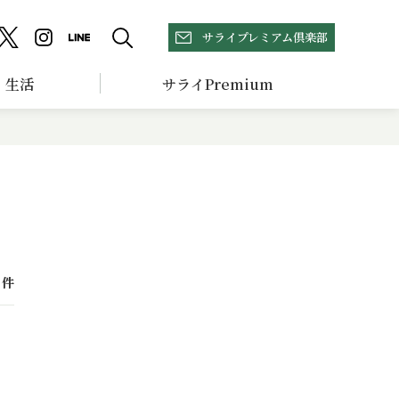
サライプレミアム倶楽部
生活
サライPremium
件