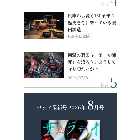
No.
創業から続く150余年の
歴史を今に守っている濵
田酒造
PR(濵田酒造)
衝撃の羽柴与一郎「初陣
死」を語ろう。どうして
守り切れなか…
2026/07/26
No.
8
サライ最新号
2026年
月号