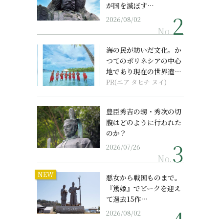
が国を滅ぼす…
2026/08/02
No.
海の民が紡いだ文化。か
つてのポリネシアの中心
地であり現在の世界遺産
からみえてくる...
PR(エア タヒチ ヌイ)
豊臣秀吉の甥・秀次の切
腹はどのように行われた
のか？
2026/07/26
No.
NEW
悪女から戦国ものまで。
『篤姫』でピークを迎え
て過去15作…
2026/08/02