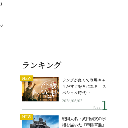
の
の
ランキング
NEW
テンポが良くて登場キャ
ラがすぐ好きになる！ス
ペシャル時代…
2026/08/02
No.
NEW
戦国大名・武田信玄の事
績を描いた『甲陽軍鑑』