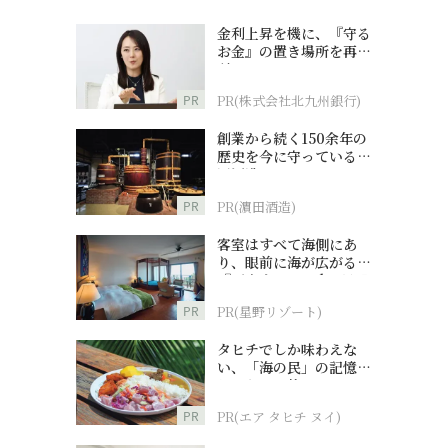
金利上昇を機に、『守る
お金』の置き場所を再検
討
PR
PR(株式会社北九州銀行)
創業から続く150余年の
歴史を今に守っている濵
田酒造
PR
PR(濵田酒造)
客室はすべて海側にあ
り、眼前に海が広がる
『西表島ホテル by 星野
リゾート』
PR
PR(星野リゾート)
タヒチでしか味わえな
い、「海の民」の記憶へ
とつながる旅
PR
PR(エア タヒチ ヌイ)