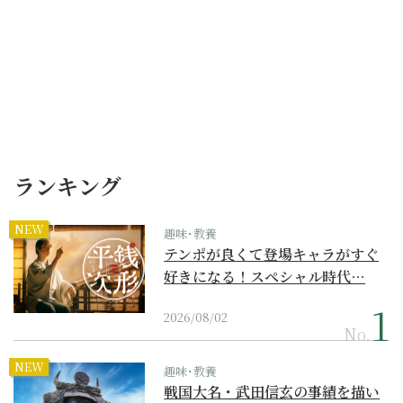
ランキング
NEW
趣味･教養
テンポが良くて登場キャラがすぐ
好きになる！スペシャル時代…
2026/08/02
No.
NEW
趣味･教養
戦国大名・武田信玄の事績を描い