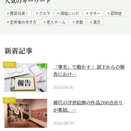
人気のキーワード
豊臣兄弟！
クルマ
減塩レシピ
マネー
認知症
定年後の歩き方
老人ホーム
京都
漢方
新着記事
NEW
「事実」で動かす！ 部下からの報
告におけ…
2026/08/07
NEW
稀代の浮世絵師の作品200点余り
が集結。…
2026/08/06