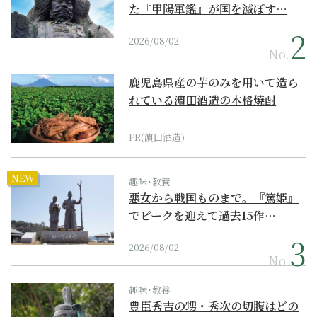
た『甲陽軍鑑』が国を滅ぼす…
2026/08/02
No.
鹿児島県産の芋のみを用いて造ら
れている濵田酒造の本格焼酎
PR(濵田酒造)
NEW
趣味･教養
悪女から戦国ものまで。『篤姫』
でピークを迎えて過去15作…
2026/08/02
No.
趣味･教養
豊臣秀吉の甥・秀次の切腹はどの