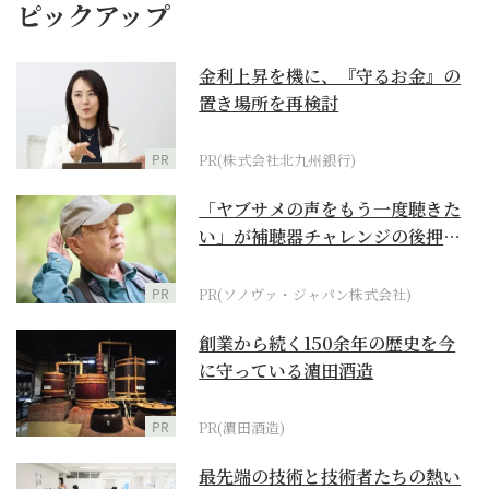
ピックアップ
金利上昇を機に、『守るお金』の
置き場所を再検討
PR
PR(株式会社北九州銀行)
「ヤブサメの声をもう一度聴きた
い」が補聴器チャレンジの後押し
に
PR
PR(ソノヴァ・ジャパン株式会社)
創業から続く150余年の歴史を今
に守っている濵田酒造
PR
PR(濵田酒造)
最先端の技術と技術者たちの熱い