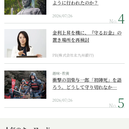
ように行われたのか？
2026/07/26
No.
金利上昇を機に、『守るお金』の
置き場所を再検討
PR(株式会社北九州銀行)
趣味･教養
衝撃の羽柴与一郎「初陣死」を語
ろう。どうして守り切れなか…
2026/07/26
No.