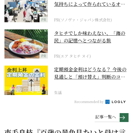
気持ちによって作られているオー
ダーメイド補聴器
PR
PR(ソノヴァ・ジャパン株式会社)
タヒチでしか味わえない、「海の
民」の記憶へとつながる旅
PR
PR(エア タヒチ ヌイ)
定期預金金利はどうなる？ 今後の
見通しと「預け替え」判断のコツ
【お金の学校】
生活
Recommended by
記事一覧へ
市毛良枝『百歳の景色見たいと母は言