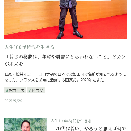
人生100年時代を生きる
「若さの秘訣は、年齢や肩書にとらわれないこと」ピカソ
が未来を…
画家・松井守男……コロナ禍の日本で突如国内で名前が知られるように
なった、フランスを拠点に活躍する画家だ。2020年たまた…
松井守男
ピカソ
2021/9/26
人生100年時代を生きる
「70代は若い。やろうと思えば何で