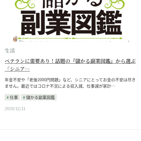
生活
ベテランに需要あり！話題の『儲かる副業図鑑』から選ぶ
「シニア…
年金不安や「老後2000円問題」など、シニアにとってお金の不安は尽き
ません。最近ではコロナ不況による収入減、仕事減が家計…
仕事
儲かる副業図鑑
2020/12/11