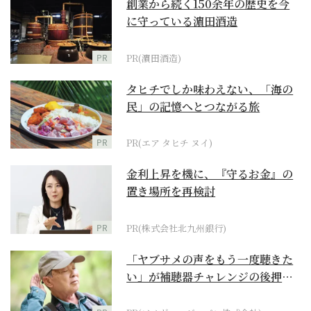
創業から続く150余年の歴史を今
に守っている濵田酒造
PR
PR(濵田酒造)
タヒチでしか味わえない、「海の
民」の記憶へとつながる旅
PR
PR(エア タヒチ ヌイ)
金利上昇を機に、『守るお金』の
置き場所を再検討
PR
PR(株式会社北九州銀行)
「ヤブサメの声をもう一度聴きた
い」が補聴器チャレンジの後押し
に