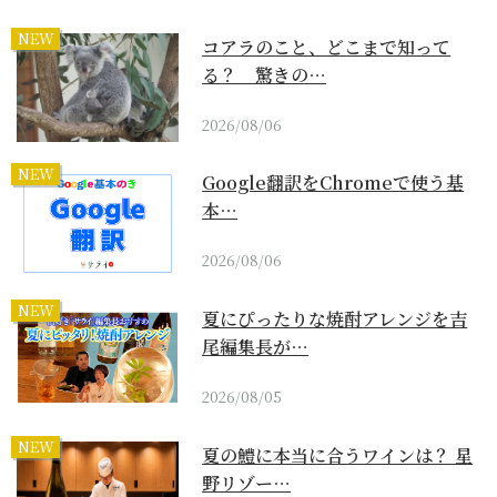
NEW
コアラのこと、どこまで知って
る？ 驚きの…
2026/08/06
NEW
Google翻訳をChromeで使う基
本…
2026/08/06
NEW
夏にぴったりな焼酎アレンジを吉
尾編集長が…
2026/08/05
NEW
夏の鱧に本当に合うワインは？ 星
野リゾー…