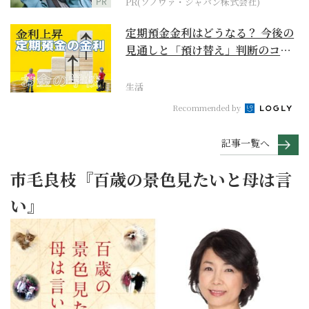
PR
PR(ソノヴァ・ジャパン株式会社)
定期預金金利はどうなる？ 今後の
見通しと「預け替え」判断のコツ
【お金の学校】
生活
Recommended by
記事一覧へ
市毛良枝『百歳の景色見たいと母は言
い』