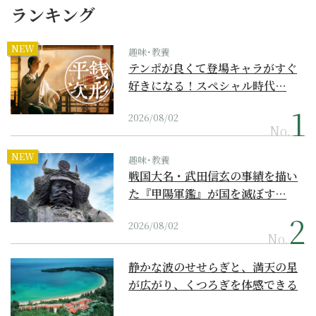
ランキング
NEW
趣味･教養
テンポが良くて登場キャラがすぐ
好きになる！スペシャル時代…
2026/08/02
No.
NEW
趣味･教養
戦国大名・武田信玄の事績を描い
た『甲陽軍鑑』が国を滅ぼす…
2026/08/02
No.
静かな波のせせらぎと、満天の星
が広がり、くつろぎを体感できる
『西表島ホテル by...