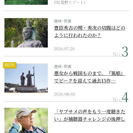
PR(星野リゾート)
趣味･教養
豊臣秀吉の甥・秀次の切腹はどの
ように行われたのか？
2026/07/26
No.
NEW
趣味･教養
悪女から戦国ものまで。『篤姫』
でピークを迎えて過去15作…
2026/08/02
No.
「ヤブサメの声をもう一度聴きた
い」が補聴器チャレンジの後押し
に