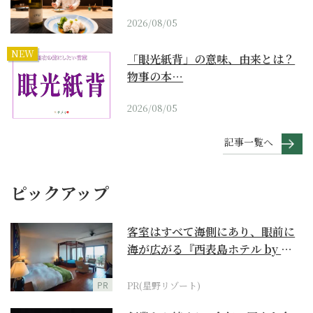
2026/08/05
NEW
「眼光紙背」の意味、由来とは？
物事の本…
2026/08/05
記事一覧へ
ピックアップ
客室はすべて海側にあり、眼前に
海が広がる『西表島ホテル by 星
野リゾート』
PR
PR(星野リゾート)