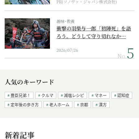
PR(ソノヴァ・ジャパン株式会社)
趣味･教養
衝撃の羽柴与一郎「初陣死」を語
ろう。どうして守り切れなか…
2026/07/26
No.
人気のキーワード
豊臣兄弟！
クルマ
減塩レシピ
マネー
認知症
定年後の歩き方
老人ホーム
京都
漢方
新着記事