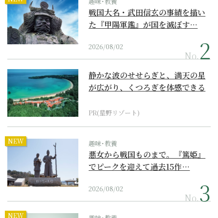
趣味･教養
戦国大名・武田信玄の事績を描い
た『甲陽軍鑑』が国を滅ぼす…
2026/08/02
No.
静かな波のせせらぎと、満天の星
が広がり、くつろぎを体感できる
『西表島ホテル by...
PR(星野リゾート)
NEW
趣味･教養
悪女から戦国ものまで。『篤姫』
でピークを迎えて過去15作…
2026/08/02
No.
NEW
趣味･教養