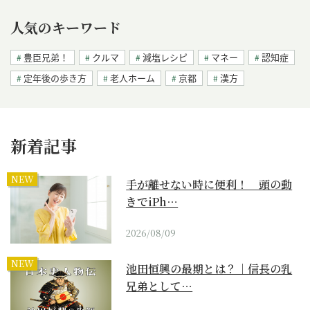
人気のキーワード
豊臣兄弟！
クルマ
減塩レシピ
マネー
認知症
定年後の歩き方
老人ホーム
京都
漢方
新着記事
NEW
手が離せない時に便利！ 頭の動
きでiPh…
2026/08/09
NEW
池田恒興の最期とは？｜信長の乳
兄弟として…