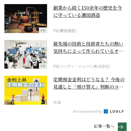
創業から続く150余年の歴史を今
に守っている濵田酒造
PR
PR(濵田酒造)
最先端の技術と技術者たちの熱い
気持ちによって作られているオー
ダーメイド補聴器
PR
PR(ソノヴァ・ジャパン株式会社)
定期預金金利はどうなる？ 今後の
見通しと「預け替え」判断のコツ
【お金の学校】
生活
Recommended by
記事一覧へ