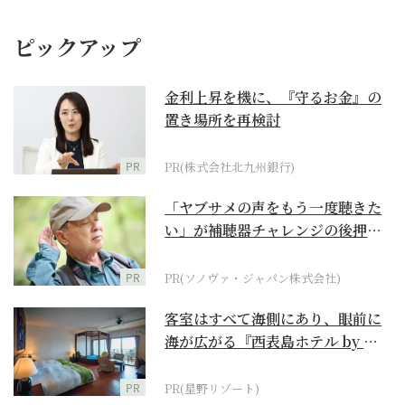
ピックアップ
金利上昇を機に、『守るお金』の
置き場所を再検討
PR
PR(株式会社北九州銀行)
「ヤブサメの声をもう一度聴きた
い」が補聴器チャレンジの後押し
に
PR
PR(ソノヴァ・ジャパン株式会社)
客室はすべて海側にあり、眼前に
海が広がる『西表島ホテル by 星
野リゾート』
PR
PR(星野リゾート)