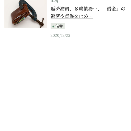
生活
返済滞納、多重債務…、「借金」の
返済や督促を止め…
借金
2020/12/23