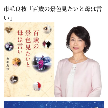
市毛良枝『百歳の景色見たいと母は言
い』