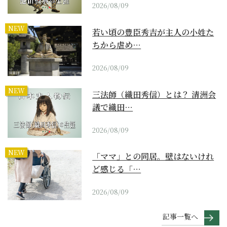
2026/08/09
NEW
若い頃の豊臣秀吉が主人の小姓た
ちから虐め…
2026/08/09
NEW
三法師（織田秀信）とは？ 清洲会
議で織田…
2026/08/09
NEW
「ママ」との同居。壁はないけれ
ど感じる「…
2026/08/09
記事一覧へ