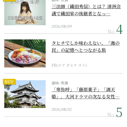
三法師（織田秀信）とは？ 清洲会
議で織田家の後継者となっ…
2026/08/09
No.
タヒチでしか味わえない、「海の
民」の記憶へとつながる旅
PR(エア タヒチ ヌイ)
NEW
趣味･教養
「卑弥呼」「藤原薬子」「満天
姫」。大河ドラマの次なる女性…
2026/08/02
No.