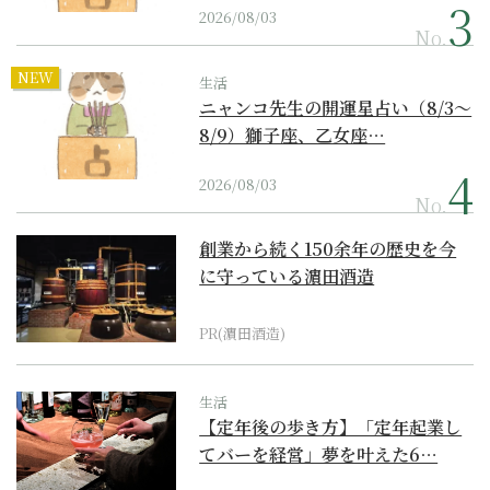
2026/08/03
No.
NEW
生活
ニャンコ先生の開運星占い（8/3～
8/9）獅子座、乙女座…
2026/08/03
No.
創業から続く150余年の歴史を今
に守っている濵田酒造
PR(濵田酒造)
生活
【定年後の歩き方】「定年起業し
てバーを経営」夢を叶えた6…