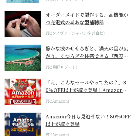
オーダーメイドで製作する、高機能か
つ充電式の耳あな型補聴器
PR(ソノヴァ・ジャパン株式会社)
静かな波のせせらぎと、満天の星が広
がり、くつろぎを体感できる『西表島
ホテル by...
PR(星野リゾート)
「え、こんなセールやってたの？」8
0％OFF以上が続々登場！Amazonの
本気が...
PR(Amazon)
Amazon今日も見逃せない！80%OFF
以上が続々登場
PR(Amazon)