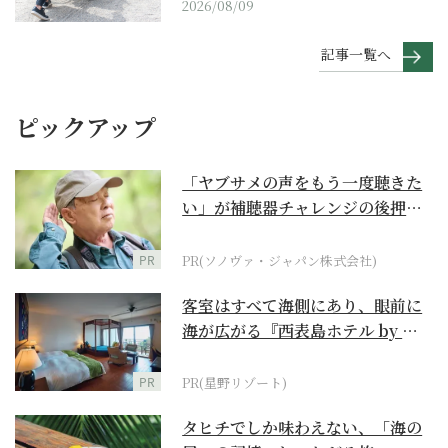
2026/08/09
記事一覧へ
ピックアップ
「ヤブサメの声をもう一度聴きた
い」が補聴器チャレンジの後押し
に
PR
PR(ソノヴァ・ジャパン株式会社)
客室はすべて海側にあり、眼前に
海が広がる『西表島ホテル by 星
野リゾート』
PR
PR(星野リゾート)
タヒチでしか味わえない、「海の