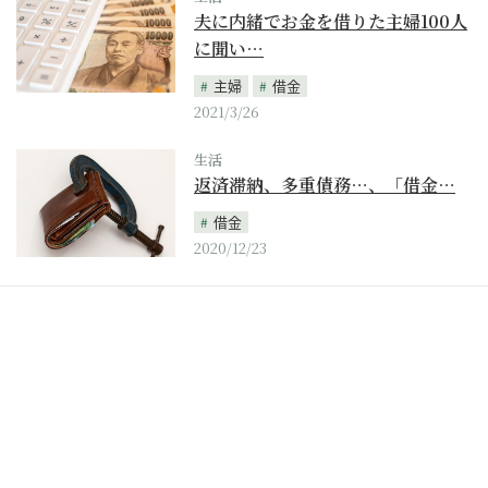
夫に内緒でお金を借りた主婦100人
に聞い…
主婦
借金
2021/3/26
生活
返済滞納、多重債務…、「借金…
借金
2020/12/23