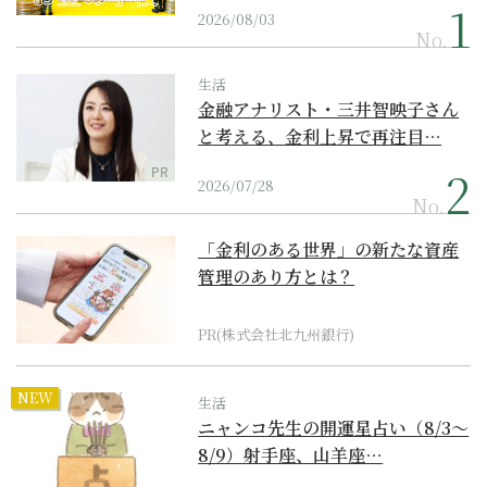
2026/08/03
No.
生活
金融アナリスト・三井智映子さん
と考える、金利上昇で再注目…
PR
2026/07/28
No.
「金利のある世界」の新たな資産
管理のあり方とは？
PR(株式会社北九州銀行)
NEW
生活
ニャンコ先生の開運星占い（8/3～
8/9）射手座、山羊座…