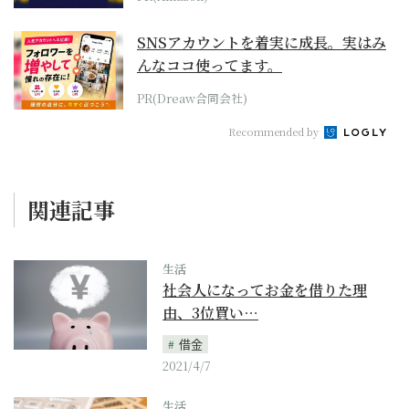
SNSアカウントを着実に成長。実はみ
んなココ使ってます。
PR(Dreaw合同会社)
Recommended by
関連記事
生活
社会人になってお金を借りた理
由、3位買い…
借金
2021/4/7
生活