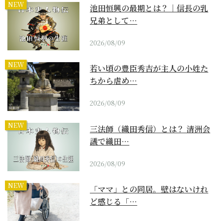
NEW
池田恒興の最期とは？｜信長の乳
兄弟として…
2026/08/09
NEW
若い頃の豊臣秀吉が主人の小姓た
ちから虐め…
2026/08/09
NEW
三法師（織田秀信）とは？ 清洲会
議で織田…
2026/08/09
NEW
「ママ」との同居。壁はないけれ
ど感じる「…