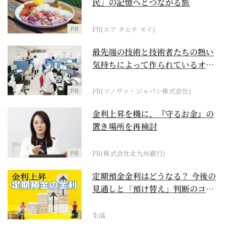
民」の記憶へとつながる旅
PR
PR(エア タヒチ ヌイ)
最先端の技術と技術者たちの熱い
気持ちによって作られているオー
ダーメイド補聴器
PR
PR(ソノヴァ・ジャパン株式会社)
金利上昇を機に、『守るお金』の
置き場所を再検討
PR
PR(株式会社北九州銀行)
定期預金金利はどうなる？ 今後の
見通しと「預け替え」判断のコツ
【お金の学校】
生活