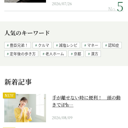
2026/07/26
No.
人気のキーワード
豊臣兄弟！
クルマ
減塩レシピ
マネー
認知症
定年後の歩き方
老人ホーム
京都
漢方
新着記事
NEW
手が離せない時に便利！ 頭の動
きでiPh…
2026/08/09