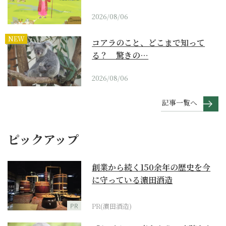
2026/08/06
NEW
コアラのこと、どこまで知って
る？ 驚きの…
2026/08/06
記事一覧へ
ピックアップ
創業から続く150余年の歴史を今
に守っている濵田酒造
PR
PR(濵田酒造)