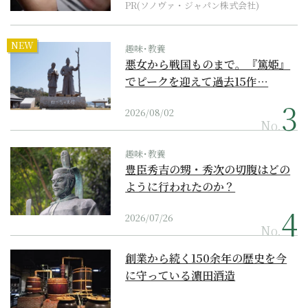
PR(ソノヴァ・ジャパン株式会社)
NEW
趣味･教養
悪女から戦国ものまで。『篤姫』
でピークを迎えて過去15作…
2026/08/02
No.
趣味･教養
豊臣秀吉の甥・秀次の切腹はどの
ように行われたのか？
2026/07/26
No.
創業から続く150余年の歴史を今
に守っている濵田酒造