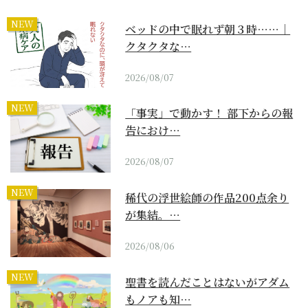
NEW
ベッドの中で眠れず朝３時……｜
クタクタな…
2026/08/07
NEW
「事実」で動かす！ 部下からの報
告におけ…
2026/08/07
NEW
稀代の浮世絵師の作品200点余り
が集結。…
2026/08/06
NEW
聖書を読んだことはないがアダム
もノアも知…