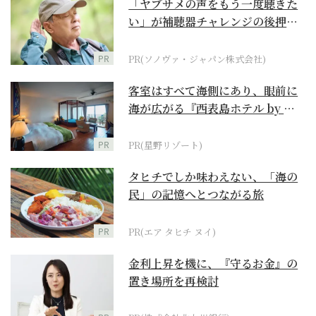
「ヤブサメの声をもう一度聴きた
い」が補聴器チャレンジの後押し
に
PR
PR(ソノヴァ・ジャパン株式会社)
客室はすべて海側にあり、眼前に
海が広がる『西表島ホテル by 星
野リゾート』
PR
PR(星野リゾート)
タヒチでしか味わえない、「海の
民」の記憶へとつながる旅
PR
PR(エア タヒチ ヌイ)
金利上昇を機に、『守るお金』の
置き場所を再検討