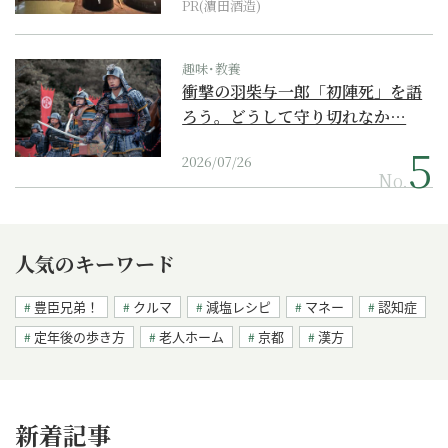
PR(濵田酒造)
趣味･教養
衝撃の羽柴与一郎「初陣死」を語
ろう。どうして守り切れなか…
2026/07/26
No.
人気のキーワード
豊臣兄弟！
クルマ
減塩レシピ
マネー
認知症
定年後の歩き方
老人ホーム
京都
漢方
新着記事