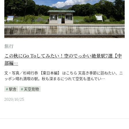
旅行
この秋にGo Toしてみたい！空のでっかい絶景駅7選【中
部編…
文・写真／杉﨑行恭 【東日本編】 はこちら 天高き季節に訪ねたい、ニ
ッポン晴れ満喫の駅。秋も深まるにつれて空気も澄んでい…
駅舎
天空見物
2020/10/25