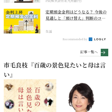
PR
PR(株式会社北九州銀行)
定期預金金利はどうなる？ 今後の
見通しと「預け替え」判断のコツ
【お金の学校】
生活
Recommended by
記事一覧へ
市毛良枝『百歳の景色見たいと母は言
い』