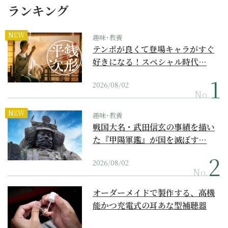
ランキング
NEW
趣味･教養
テンポが良くて登場キャラがすぐ
好きになる！スペシャル時代…
2026/08/02
No.
NEW
趣味･教養
戦国大名・武田信玄の事績を描い
た『甲陽軍鑑』が国を滅ぼす…
2026/08/02
No.
オーダーメイドで製作する、高機
能かつ充電式の耳あな型補聴器