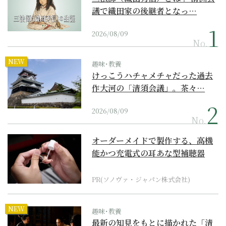
議で織田家の後継者となっ…
2026/08/09
No.
NEW
趣味･教養
けっこうハチャメチャだった過去
作大河の「清須会議」。茶々…
2026/08/09
No.
オーダーメイドで製作する、高機
能かつ充電式の耳あな型補聴器
PR(ソノヴァ・ジャパン株式会社)
NEW
趣味･教養
最新の知見をもとに描かれた「清