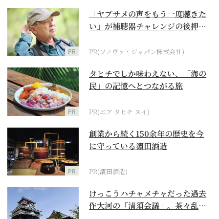
「ヤブサメの声をもう一度聴きた
い」が補聴器チャレンジの後押し
に
PR
PR(ソノヴァ・ジャパン株式会社)
タヒチでしか味わえない、「海の
民」の記憶へとつながる旅
PR
PR(エア タヒチ ヌイ)
創業から続く150余年の歴史を今
に守っている濵田酒造
PR
PR(濵田酒造)
けっこうハチャメチャだった過去
作大河の「清須会議」。茶々乱
入、お市が三法師と登場...