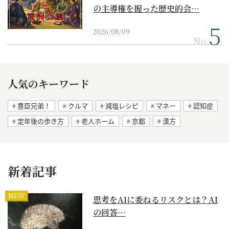
の主導権を握った歴史的会…
2026/08/09
No.
人気のキーワード
豊臣兄弟！
クルマ
減塩レシピ
マネー
認知症
定年後の歩き方
老人ホーム
京都
漢方
新着記事
NEW
思考をAIに委ねるリスクとは？AI
の回答…