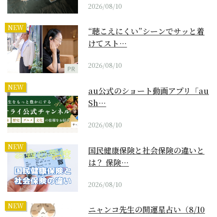
2026/08/10
NEW
“聴こえにくい”シーンでサッと着
けてスト…
2026/08/10
PR
NEW
au公式のショート動画アプリ「au
Sh…
2026/08/10
NEW
国民健康保険と社会保険の違いと
は？ 保険…
2026/08/10
NEW
ニャンコ先生の開運星占い（8/10