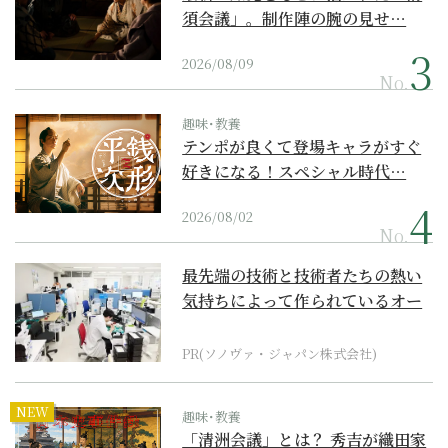
須会議」。制作陣の腕の見せ…
2026/08/09
No.
趣味･教養
テンポが良くて登場キャラがすぐ
好きになる！スペシャル時代…
2026/08/02
No.
最先端の技術と技術者たちの熱い
気持ちによって作られているオー
ダーメイド補聴器
PR(ソノヴァ・ジャパン株式会社)
NEW
趣味･教養
「清洲会議」とは？ 秀吉が織田家