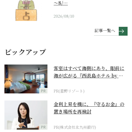
～8/…
2026/08/10
記事一覧へ
ピックアップ
客室はすべて海側にあり、眼前に
海が広がる『西表島ホテル by 星
野リゾート』
PR
PR(星野リゾート)
金利上昇を機に、『守るお金』の
置き場所を再検討
PR
PR(株式会社北九州銀行)