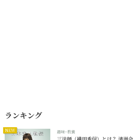
ランキング
NEW
趣味･教養
三法師（織田秀信）とは？ 清洲会