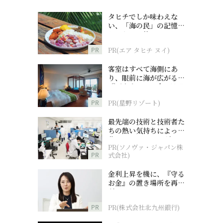
タヒチでしか味わえな
い、「海の民」の記憶へ
とつながる旅
PR
PR(エア タヒチ ヌイ)
客室はすべて海側にあ
り、眼前に海が広がる
『西表島ホテル by 星野
リゾート』
PR
PR(星野リゾート)
最先端の技術と技術者た
ちの熱い気持ちによって
作られているオーダーメ
PR(ソノヴァ・ジャパン株
イド補聴器
PR
式会社)
金利上昇を機に、『守る
お金』の置き場所を再検
討
PR
PR(株式会社北九州銀行)