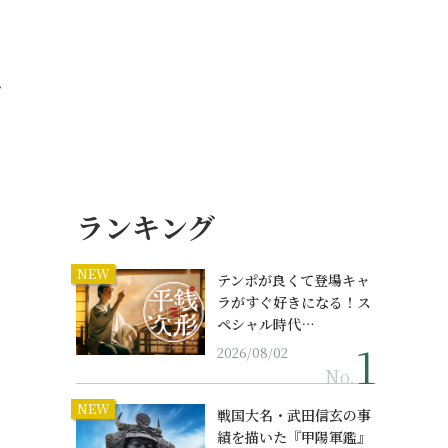
・
ランキング
NEW
テンポが良くて登場キャ
ラがすぐ好きになる！ス
ペシャル時代…
2026/08/02
No.
NEW
戦国大名・武田信玄の事
績を描いた『甲陽軍鑑』