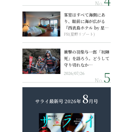
No.
客室はすべて海側にあ
り、眼前に海が広がる
『西表島ホテル by 星野
リゾート』
PR(星野リゾート)
衝撃の羽柴与一郎「初陣
死」を語ろう。どうして
守り切れなか…
2026/07/26
No.
8
サライ最新号
2026年
月号