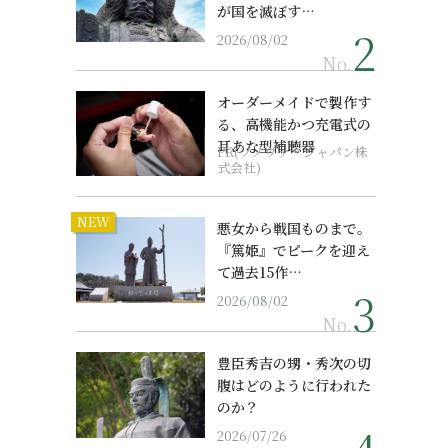
が国を滅ぼす…
2026/08/02
No.
オーダーメイドで製作す
る、高機能かつ充電式の
耳あな型補聴器
PR(ソノヴァ・ジャパン株
式会社)
NEW
悪女から戦国ものまで。
『篤姫』でピークを迎え
て過去15作…
2026/08/02
No.
豊臣秀吉の甥・秀次の切
腹はどのように行われた
のか？
2026/07/26