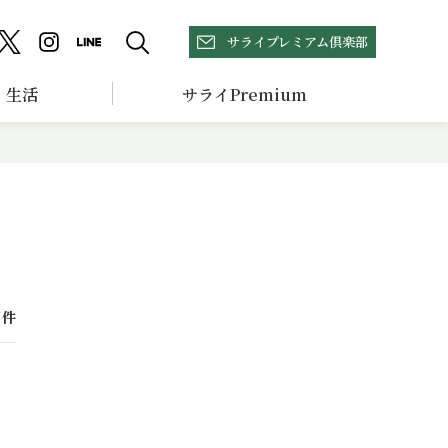
サライプレミアム倶楽部
生活
サライPremium
件