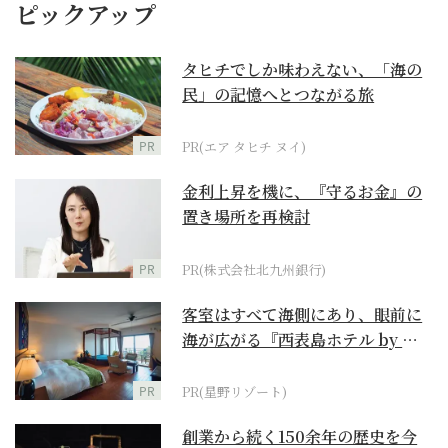
ピックアップ
タヒチでしか味わえない、「海の
民」の記憶へとつながる旅
PR
PR(エア タヒチ ヌイ)
金利上昇を機に、『守るお金』の
置き場所を再検討
PR
PR(株式会社北九州銀行)
客室はすべて海側にあり、眼前に
海が広がる『西表島ホテル by 星
野リゾート』
PR
PR(星野リゾート)
創業から続く150余年の歴史を今