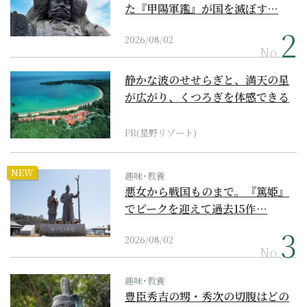
た『甲陽軍鑑』が国を滅ぼす…
2026/08/02
No.
静かな波のせせらぎと、満天の星
が広がり、くつろぎを体感できる
『西表島ホテル by...
PR(星野リゾート)
NEW
趣味･教養
悪女から戦国ものまで。『篤姫』
でピークを迎えて過去15作…
2026/08/02
No.
趣味･教養
豊臣秀吉の甥・秀次の切腹はどの