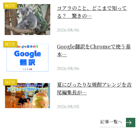
NEW
コアラのこと、どこまで知って
る？ 驚きの…
2026/08/06
NEW
Google翻訳をChromeで使う基
本…
2026/08/06
NEW
夏にぴったりな焼酎アレンジを吉
尾編集長が…
2026/08/05
記事一覧へ