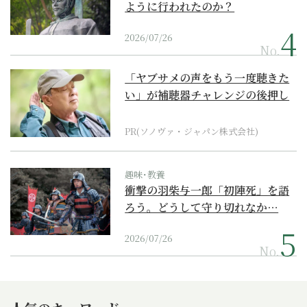
ように行われたのか？
2026/07/26
No.
「ヤブサメの声をもう一度聴きた
い」が補聴器チャレンジの後押し
に
PR(ソノヴァ・ジャパン株式会社)
趣味･教養
衝撃の羽柴与一郎「初陣死」を語
ろう。どうして守り切れなか…
2026/07/26
No.