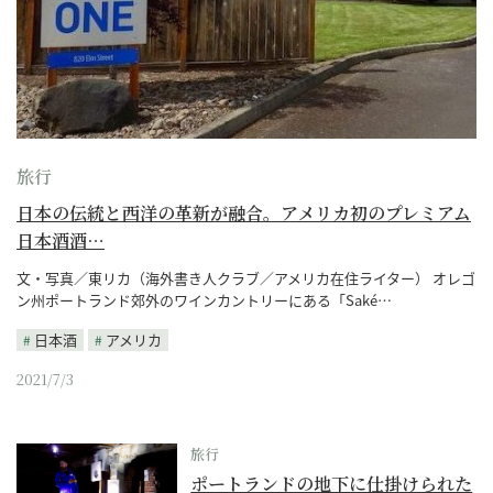
旅行
日本の伝統と西洋の革新が融合。アメリカ初のプレミアム
日本酒酒…
文・写真／東リカ（海外書き人クラブ／アメリカ在住ライター） オレゴ
ン州ポートランド郊外のワインカントリーにある「Saké…
日本酒
アメリカ
2021/7/3
旅行
ポートランドの地下に仕掛けられた