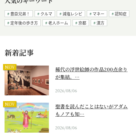
人気のキーワード
豊臣兄弟！
クルマ
減塩レシピ
マネー
認知症
定年後の歩き方
老人ホーム
京都
漢方
新着記事
NEW
稀代の浮世絵師の作品200点余り
が集結。…
2026/08/06
NEW
聖書を読んだことはないがアダム
もノアも知…
2026/08/06