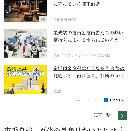
に守っている濵田酒造
PR
PR(濵田酒造)
最先端の技術と技術者たちの熱い
気持ちによって作られているオー
ダーメイド補聴器
PR
PR(ソノヴァ・ジャパン株式会社)
定期預金金利はどうなる？ 今後の
見通しと「預け替え」判断のコツ
【お金の学校】
生活
Recommended by
記事一覧へ
市毛良枝『百歳の景色見たいと母は言