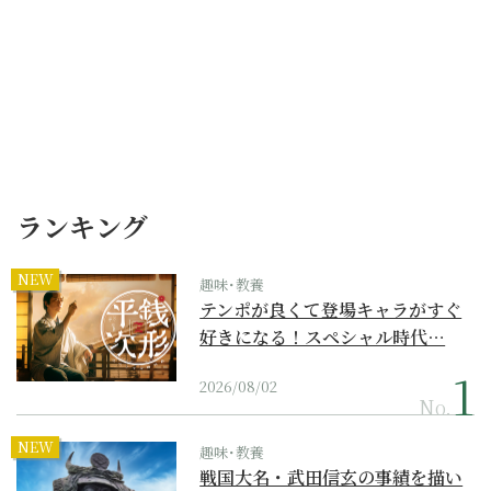
ランキング
NEW
趣味･教養
テンポが良くて登場キャラがすぐ
好きになる！スペシャル時代…
2026/08/02
No.
NEW
趣味･教養
戦国大名・武田信玄の事績を描い