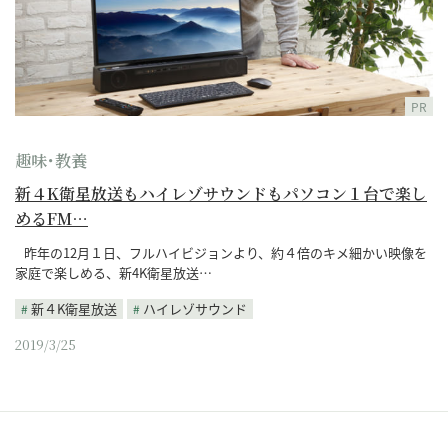
PR
趣味･教養
新４K衛星放送もハイレゾサウンドもパソコン１台で楽し
めるFM…
昨年の12月１日、フルハイビジョンより、約４倍のキメ細かい映像を
家庭で楽しめる、新4K衛星放送…
新４K衛星放送
ハイレゾサウンド
2019/3/25