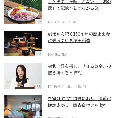
タヒチでしか味わえない、「海の
民」の記憶へとつながる旅
PR
PR(エア タヒチ ヌイ)
創業から続く150余年の歴史を今
に守っている濵田酒造
PR
PR(濵田酒造)
金利上昇を機に、『守るお金』の
置き場所を再検討
PR
PR(株式会社北九州銀行)
客室はすべて海側にあり、眼前に
海が広がる『西表島ホテル by 星
野リゾート』