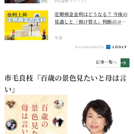
PR
PR(星野リゾート)
定期預金金利はどうなる？ 今後の
見通しと「預け替え」判断のコツ
【お金の学校】
生活
Recommended by
記事一覧へ
市毛良枝『百歳の景色見たいと母は言
い』