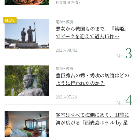
PR(濵田酒造)
NEW
趣味･教養
悪女から戦国ものまで。『篤姫』
でピークを迎えて過去15作…
2026/08/02
No.
趣味･教養
豊臣秀吉の甥・秀次の切腹はどの
ように行われたのか？
2026/07/26
No.
客室はすべて海側にあり、眼前に
海が広がる『西表島ホテル by 星
野リゾート』