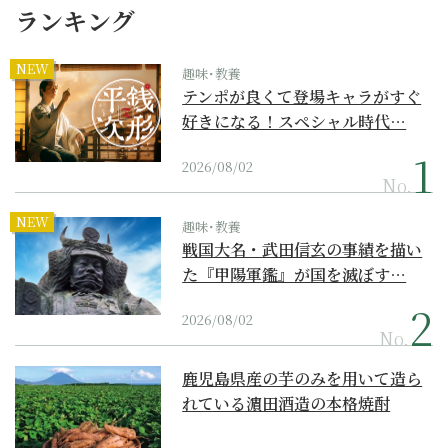
ランキング
NEW
趣味･教養
テンポが良くて登場キャラがすぐ
好きになる！スペシャル時代…
2026/08/02
No.
NEW
趣味･教養
戦国大名・武田信玄の事績を描い
た『甲陽軍鑑』が国を滅ぼす…
2026/08/02
No.
鹿児島県産の芋のみを用いて造ら
れている濵田酒造の本格焼酎