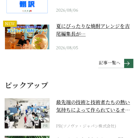
2026/08/06
NEW
夏にぴったりな焼酎アレンジを吉
尾編集長が…
2026/08/05
記事一覧へ
ピックアップ
最先端の技術と技術者たちの熱い
気持ちによって作られているオー
ダーメイド補聴器
PR
PR(ソノヴァ・ジャパン株式会社)