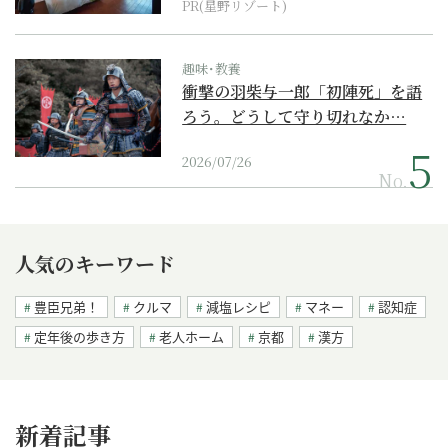
PR(星野リゾート)
趣味･教養
衝撃の羽柴与一郎「初陣死」を語
ろう。どうして守り切れなか…
2026/07/26
No.
人気のキーワード
豊臣兄弟！
クルマ
減塩レシピ
マネー
認知症
定年後の歩き方
老人ホーム
京都
漢方
新着記事