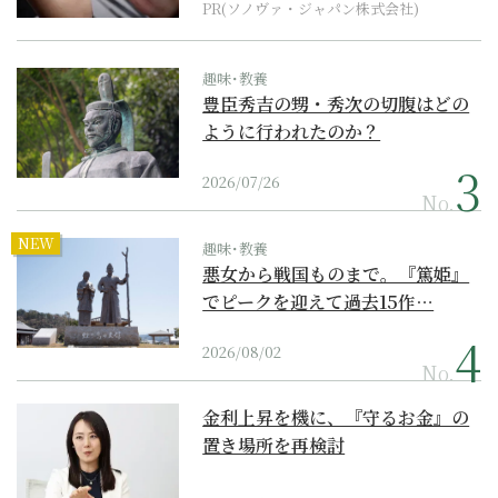
PR(ソノヴァ・ジャパン株式会社)
趣味･教養
豊臣秀吉の甥・秀次の切腹はどの
ように行われたのか？
2026/07/26
No.
NEW
趣味･教養
悪女から戦国ものまで。『篤姫』
でピークを迎えて過去15作…
2026/08/02
No.
金利上昇を機に、『守るお金』の
置き場所を再検討