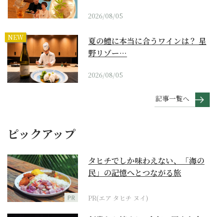
2026/08/05
NEW
夏の鱧に本当に合うワインは？ 星
野リゾー…
2026/08/05
記事一覧へ
ピックアップ
タヒチでしか味わえない、「海の
民」の記憶へとつながる旅
PR
PR(エア タヒチ ヌイ)