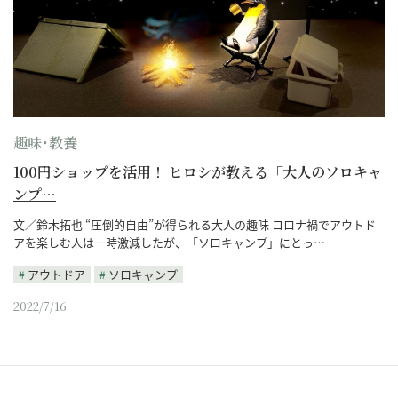
趣味･教養
100円ショップを活用！ ヒロシが教える「大人のソロキャ
ンプ…
文／鈴木拓也 “圧倒的自由”が得られる大人の趣味 コロナ禍でアウトド
アを楽しむ人は一時激減したが、「ソロキャンプ」にとっ…
アウトドア
ソロキャンプ
2022/7/16