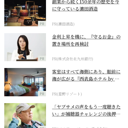
創業から続く150余年の歴史を今
に守っている濵田酒造
PR
PR(濵田酒造)
金利上昇を機に、『守るお金』の
置き場所を再検討
PR
PR(株式会社北九州銀行)
客室はすべて海側にあり、眼前に
海が広がる『西表島ホテル by 星
野リゾート』
PR
PR(星野リゾート)
「ヤブサメの声をもう一度聴きた
い」が補聴器チャレンジの後押し
に