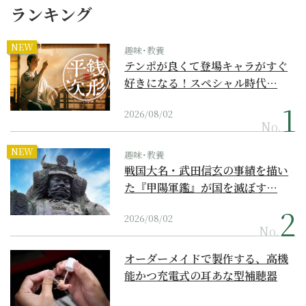
ランキング
NEW
趣味･教養
テンポが良くて登場キャラがすぐ
好きになる！スペシャル時代…
2026/08/02
No.
NEW
趣味･教養
戦国大名・武田信玄の事績を描い
た『甲陽軍鑑』が国を滅ぼす…
2026/08/02
No.
オーダーメイドで製作する、高機
能かつ充電式の耳あな型補聴器