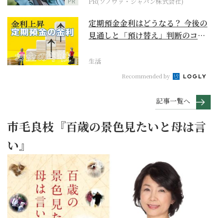
PR
PR(ソノヴァ・ジャパン株式会社)
定期預金金利はどうなる？ 今後の
見通しと「預け替え」判断のコツ
【お金の学校】
生活
Recommended by
記事一覧へ
市毛良枝『百歳の景色見たいと母は言
い』