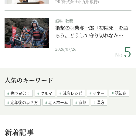
PR(株式会社北九州銀行)
趣味･教養
衝撃の羽柴与一郎「初陣死」を語
ろう。どうして守り切れなか…
2026/07/26
No.
人気のキーワード
豊臣兄弟！
クルマ
減塩レシピ
マネー
認知症
定年後の歩き方
老人ホーム
京都
漢方
新着記事