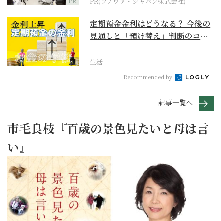
PR
PR(ソノヴァ・ジャパン株式会社)
定期預金金利はどうなる？ 今後の
見通しと「預け替え」判断のコツ
【お金の学校】
生活
Recommended by
記事一覧へ
市毛良枝『百歳の景色見たいと母は言
い』