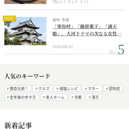
PR(エア タヒチ ヌイ)
NEW
趣味･教養
「卑弥呼」「藤原薬子」「満天
姫」。大河ドラマの次なる女性…
2026/08/02
No.
人気のキーワード
豊臣兄弟！
クルマ
減塩レシピ
マネー
認知症
定年後の歩き方
老人ホーム
京都
漢方
新着記事