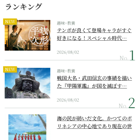
ランキング
NEW
趣味･教養
テンポが良くて登場キャラがすぐ
好きになる！スペシャル時代…
2026/08/02
No.
NEW
趣味･教養
戦国大名・武田信玄の事績を描い
た『甲陽軍鑑』が国を滅ぼす…
2026/08/02
No.
海の民が紡いだ文化。かつてのポ
リネシアの中心地であり現在の世
界遺産からみえてくる...