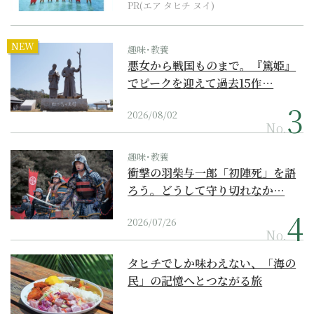
PR(エア タヒチ ヌイ)
NEW
趣味･教養
悪女から戦国ものまで。『篤姫』
でピークを迎えて過去15作…
2026/08/02
No.
趣味･教養
衝撃の羽柴与一郎「初陣死」を語
ろう。どうして守り切れなか…
2026/07/26
No.
タヒチでしか味わえない、「海の
民」の記憶へとつながる旅