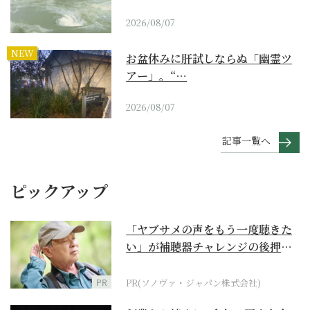
2026/08/07
NEW
お盆休みに肝試しならぬ「幽霊ツ
アー」。“…
2026/08/07
記事一覧へ
ピックアップ
「ヤブサメの声をもう一度聴きた
い」が補聴器チャレンジの後押し
に
PR
PR(ソノヴァ・ジャパン株式会社)