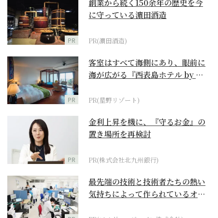
創業から続く150余年の歴史を今
に守っている濵田酒造
PR
PR(濵田酒造)
客室はすべて海側にあり、眼前に
海が広がる『西表島ホテル by 星
野リゾート』
PR
PR(星野リゾート)
金利上昇を機に、『守るお金』の
置き場所を再検討
PR
PR(株式会社北九州銀行)
最先端の技術と技術者たちの熱い
気持ちによって作られているオー
ダーメイド補聴器