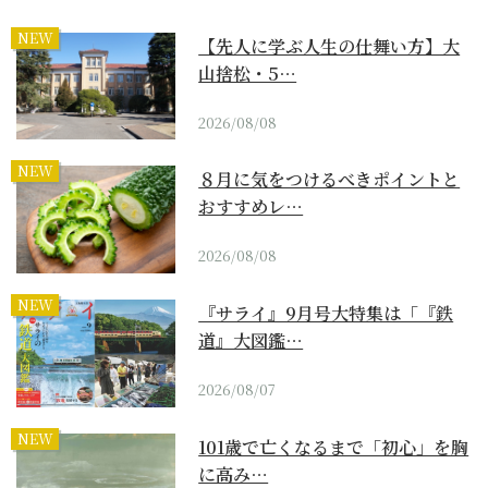
NEW
【先人に学ぶ人生の仕舞い方】大
山捨松・5…
2026/08/08
NEW
８月に気をつけるべきポイントと
おすすめレ…
2026/08/08
NEW
『サライ』9月号大特集は「『鉄
道』大図鑑…
2026/08/07
NEW
101歳で亡くなるまで「初心」を胸
に高み…