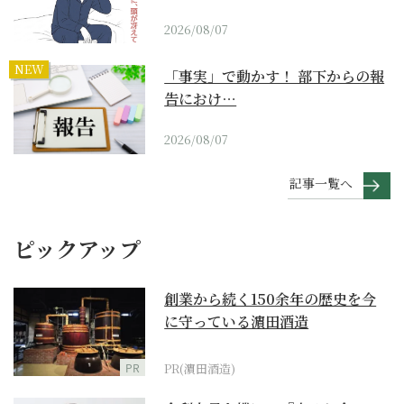
2026/08/07
NEW
「事実」で動かす！ 部下からの報
告におけ…
2026/08/07
記事一覧へ
ピックアップ
創業から続く150余年の歴史を今
に守っている濵田酒造
PR
PR(濵田酒造)