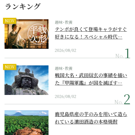
ランキング
NEW
趣味･教養
テンポが良くて登場キャラがすぐ
好きになる！スペシャル時代…
2026/08/02
No.
NEW
趣味･教養
戦国大名・武田信玄の事績を描い
た『甲陽軍鑑』が国を滅ぼす…
2026/08/02
No.
鹿児島県産の芋のみを用いて造ら
れている濵田酒造の本格焼酎