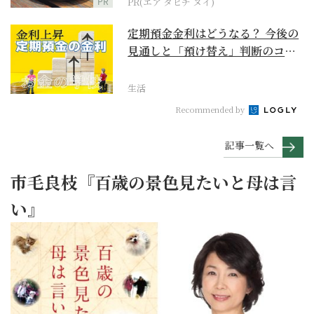
PR
PR(エア タヒチ ヌイ)
定期預金金利はどうなる？ 今後の
見通しと「預け替え」判断のコツ
【お金の学校】
生活
Recommended by
記事一覧へ
市毛良枝『百歳の景色見たいと母は言
い』