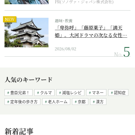
PR(ソノヴァ・ジャパン株式会社)
NEW
趣味･教養
「卑弥呼」「藤原薬子」「満天
姫」。大河ドラマの次なる女性…
2026/08/02
No.
人気のキーワード
豊臣兄弟！
クルマ
減塩レシピ
マネー
認知症
定年後の歩き方
老人ホーム
京都
漢方
新着記事