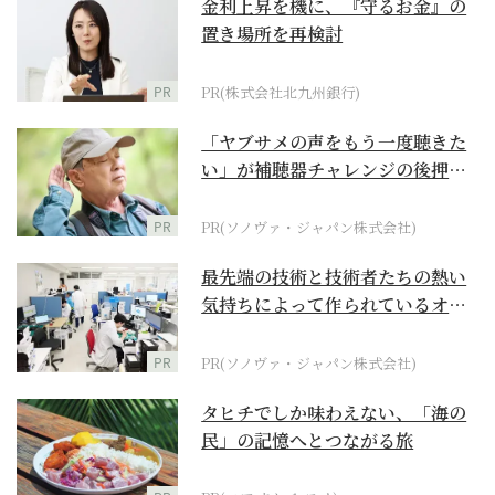
金利上昇を機に、『守るお金』の
置き場所を再検討
PR
PR(株式会社北九州銀行)
「ヤブサメの声をもう一度聴きた
い」が補聴器チャレンジの後押し
に
PR
PR(ソノヴァ・ジャパン株式会社)
最先端の技術と技術者たちの熱い
気持ちによって作られているオー
ダーメイド補聴器
PR
PR(ソノヴァ・ジャパン株式会社)
タヒチでしか味わえない、「海の
民」の記憶へとつながる旅