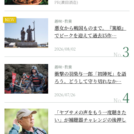
PR(濵田酒造)
NEW
趣味･教養
悪女から戦国ものまで。『篤姫』
でピークを迎えて過去15作…
2026/08/02
No.
趣味･教養
衝撃の羽柴与一郎「初陣死」を語
ろう。どうして守り切れなか…
2026/07/26
No.
「ヤブサメの声をもう一度聴きた
い」が補聴器チャレンジの後押し
に