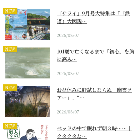
NEW
『サライ』9月号大特集は「『鉄
道』大図鑑…
2026/08/07
NEW
101歳で亡くなるまで「初心」を胸
に高み…
2026/08/07
NEW
お盆休みに肝試しならぬ「幽霊ツ
アー」。“…
2026/08/07
NEW
ベッドの中で眠れず朝３時……｜
クタクタな…