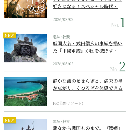
好きになる！スペシャル時代…
2026/08/02
No.
NEW
趣味･教養
戦国大名・武田信玄の事績を描い
た『甲陽軍鑑』が国を滅ぼす…
2026/08/02
No.
静かな波のせせらぎと、満天の星
が広がり、くつろぎを体感できる
『西表島ホテル by...
PR(星野リゾート)
NEW
趣味･教養
悪女から戦国ものまで。『篤姫』