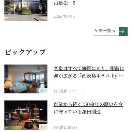
山捨松・5…
2026/08/08
記事一覧へ
ピックアップ
客室はすべて海側にあり、眼前に
海が広がる『西表島ホテル by 星
野リゾート』
PR
PR(星野リゾート)
創業から続く150余年の歴史を今
に守っている濵田酒造
PR
PR(濵田酒造)