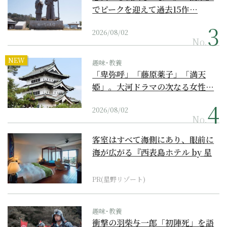
でピークを迎えて過去15作…
2026/08/02
No.
NEW
趣味･教養
「卑弥呼」「藤原薬子」「満天
姫」。大河ドラマの次なる女性…
2026/08/02
No.
客室はすべて海側にあり、眼前に
海が広がる『西表島ホテル by 星
野リゾート』
PR(星野リゾート)
趣味･教養
衝撃の羽柴与一郎「初陣死」を語