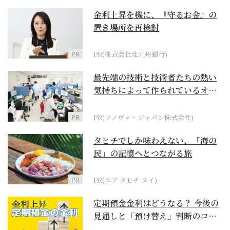
金利上昇を機に、『守るお金』の
置き場所を再検討
PR
PR(株式会社北九州銀行)
最先端の技術と技術者たちの熱い
気持ちによって作られているオー
ダーメイド補聴器
PR
PR(ソノヴァ・ジャパン株式会社)
タヒチでしか味わえない、「海の
民」の記憶へとつながる旅
PR
PR(エア タヒチ ヌイ)
定期預金金利はどうなる？ 今後の
見通しと「預け替え」判断のコツ
【お金の学校】