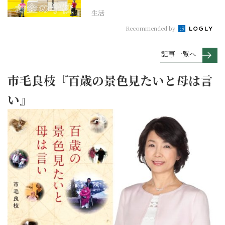
生活
Recommended by
記事一覧へ
市毛良枝『百歳の景色見たいと母は言
い』