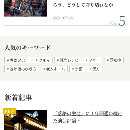
ろう。どうして守り切れなか…
2026/07/26
No.
人気のキーワード
豊臣兄弟！
クルマ
減塩レシピ
マネー
認知症
定年後の歩き方
老人ホーム
京都
漢方
新着記事
NEW
「落語の聖地」に１年間通い続け
た演芸評論…