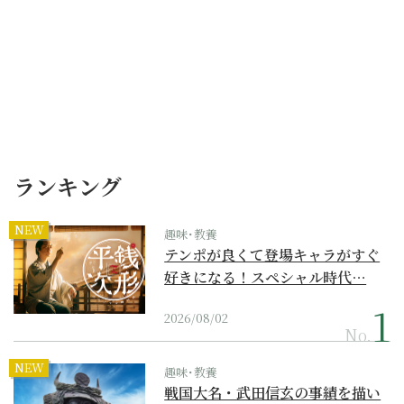
ランキング
NEW
趣味･教養
テンポが良くて登場キャラがすぐ
好きになる！スペシャル時代…
2026/08/02
No.
NEW
趣味･教養
戦国大名・武田信玄の事績を描い