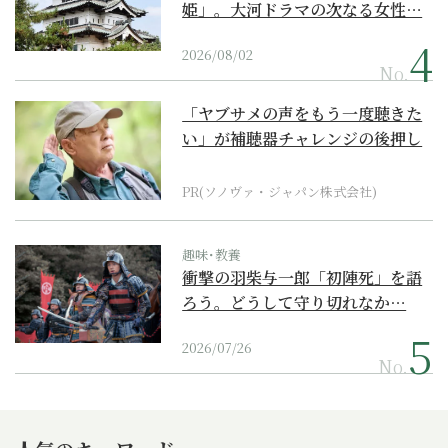
姫」。大河ドラマの次なる女性…
2026/08/02
No.
「ヤブサメの声をもう一度聴きた
い」が補聴器チャレンジの後押し
に
PR(ソノヴァ・ジャパン株式会社)
趣味･教養
衝撃の羽柴与一郎「初陣死」を語
ろう。どうして守り切れなか…
2026/07/26
No.