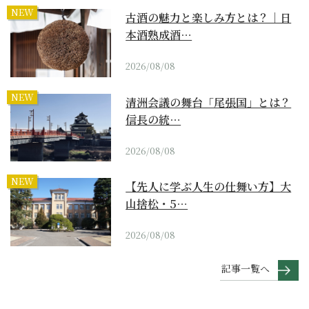
NEW
古酒の魅力と楽しみ方とは？｜日
本酒熟成酒…
2026/08/08
NEW
清洲会議の舞台「尾張国」とは？
信長の統…
2026/08/08
NEW
【先人に学ぶ人生の仕舞い方】大
山捨松・5…
2026/08/08
記事一覧へ