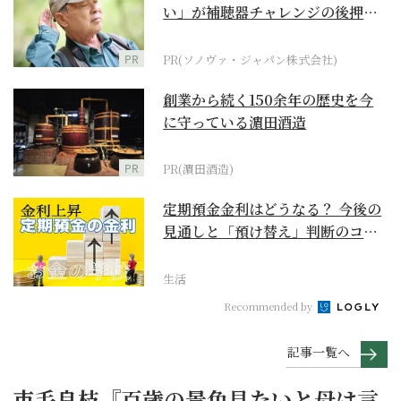
い」が補聴器チャレンジの後押し
に
PR
PR(ソノヴァ・ジャパン株式会社)
創業から続く150余年の歴史を今
に守っている濵田酒造
PR
PR(濵田酒造)
定期預金金利はどうなる？ 今後の
見通しと「預け替え」判断のコツ
【お金の学校】
生活
Recommended by
記事一覧へ
市毛良枝『百歳の景色見たいと母は言