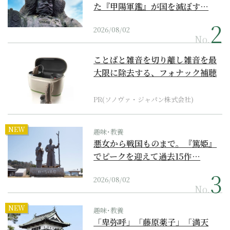
た『甲陽軍鑑』が国を滅ぼす…
2026/08/02
No.
ことばと雑音を切り離し雑音を最
大限に除去する、フォナック補聴
器の最上位モデル
PR(ソノヴァ・ジャパン株式会社)
NEW
趣味･教養
悪女から戦国ものまで。『篤姫』
でピークを迎えて過去15作…
2026/08/02
No.
NEW
趣味･教養
「卑弥呼」「藤原薬子」「満天