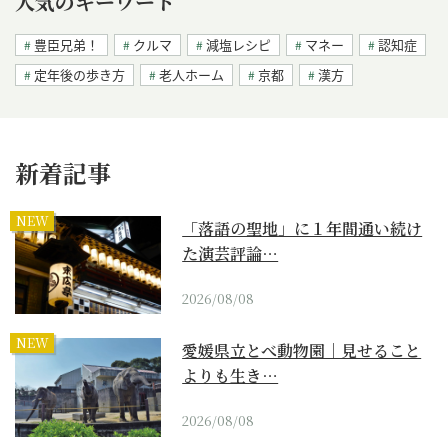
人気のキーワード
豊臣兄弟！
クルマ
減塩レシピ
マネー
認知症
定年後の歩き方
老人ホーム
京都
漢方
新着記事
NEW
「落語の聖地」に１年間通い続け
た演芸評論…
2026/08/08
NEW
愛媛県立とべ動物園｜見せること
よりも生き…
2026/08/08