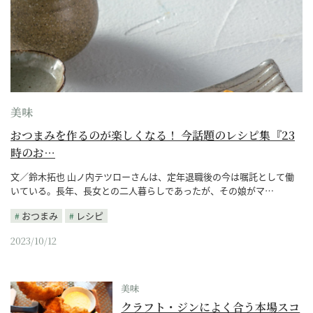
美味
おつまみを作るのが楽しくなる！ 今話題のレシピ集『23
時のお…
文／鈴木拓也 山ノ内テツローさんは、定年退職後の今は嘱託として働
いている。長年、長女との二人暮らしであったが、その娘がマ…
おつまみ
レシピ
2023/10/12
美味
クラフト・ジンによく合う本場スコ