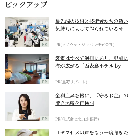
ピックアップ
最先端の技術と技術者たちの熱い
気持ちによって作られているオー
ダーメイド補聴器
PR
PR(ソノヴァ・ジャパン株式会社)
客室はすべて海側にあり、眼前に
海が広がる『西表島ホテル by 星
野リゾート』
PR
PR(星野リゾート)
金利上昇を機に、『守るお金』の
置き場所を再検討
PR
PR(株式会社北九州銀行)
「ヤブサメの声をもう一度聴きた