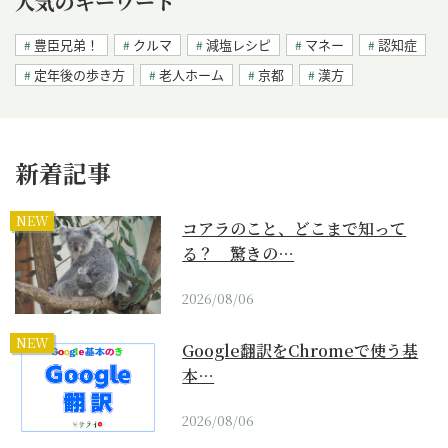
人気のキーワード
豊臣兄弟！
クルマ
減塩レシピ
マネー
認知症
定年後の歩き方
老人ホーム
京都
漢方
新着記事
NEW
コアラのこと、どこまで知って
る？ 驚きの…
2026/08/06
NEW
Google翻訳をChromeで使う基
本…
2026/08/06