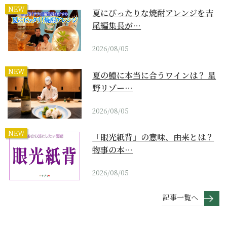
NEW
夏にぴったりな焼酎アレンジを吉
尾編集長が…
2026/08/05
NEW
夏の鱧に本当に合うワインは？ 星
野リゾー…
2026/08/05
NEW
「眼光紙背」の意味、由来とは？
物事の本…
2026/08/05
記事一覧へ