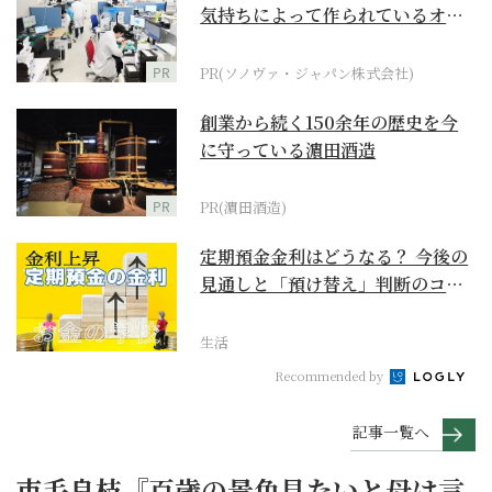
気持ちによって作られているオー
ダーメイド補聴器
PR
PR(ソノヴァ・ジャパン株式会社)
創業から続く150余年の歴史を今
に守っている濵田酒造
PR
PR(濵田酒造)
定期預金金利はどうなる？ 今後の
見通しと「預け替え」判断のコツ
【お金の学校】
生活
Recommended by
記事一覧へ
市毛良枝『百歳の景色見たいと母は言