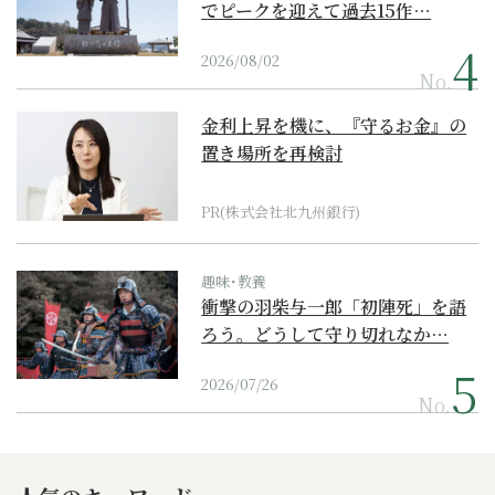
でピークを迎えて過去15作…
2026/08/02
No.
金利上昇を機に、『守るお金』の
置き場所を再検討
PR(株式会社北九州銀行)
趣味･教養
衝撃の羽柴与一郎「初陣死」を語
ろう。どうして守り切れなか…
2026/07/26
No.