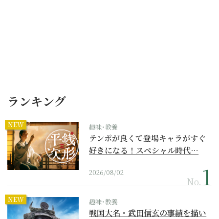
ランキング
NEW
趣味･教養
テンポが良くて登場キャラがすぐ
好きになる！スペシャル時代…
2026/08/02
No.
NEW
趣味･教養
戦国大名・武田信玄の事績を描い