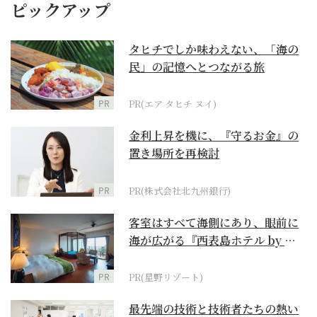
ピックアップ
タヒチでしか味わえない、「海の
民」の記憶へとつながる旅
PR
PR(エア タヒチ ヌイ)
金利上昇を機に、『守るお金』の
置き場所を再検討
PR
PR(株式会社北九州銀行)
客室はすべて海側にあり、眼前に
海が広がる『西表島ホテル by 星
野リゾート』
PR
PR(星野リゾート)
最先端の技術と技術者たちの熱い