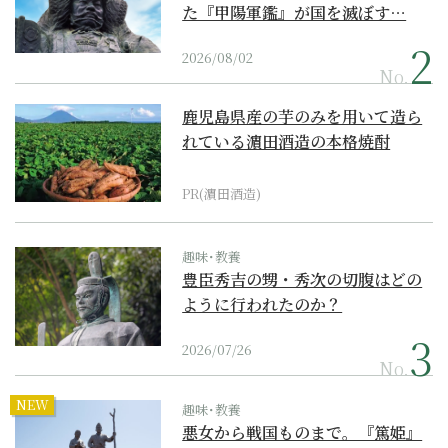
た『甲陽軍鑑』が国を滅ぼす…
2026/08/02
No.
鹿児島県産の芋のみを用いて造ら
れている濵田酒造の本格焼酎
PR(濵田酒造)
趣味･教養
豊臣秀吉の甥・秀次の切腹はどの
ように行われたのか？
2026/07/26
No.
NEW
趣味･教養
悪女から戦国ものまで。『篤姫』