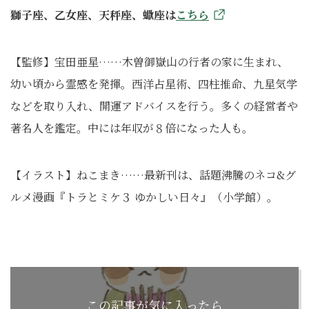
獅子座、乙女座、天秤座、蠍座は
こちら
【監修】宝田亜星……木曽御嶽山の行者の家に生まれ、
幼い頃から霊感を発揮。西洋占星術、四柱推命、九星気学
などを取り入れ、開運アドバイスを行う。多くの経営者や
著名人を鑑定。中には年収が８倍になった人も。
【イラスト】ねこまき……最新刊は、話題沸騰のネコ&グ
ルメ漫画『トラとミケ３ ゆかしい日々』（小学館）。
この記事が気に入ったら