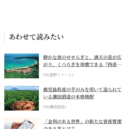
あわせて読みたい
静かな波のせせらぎと、満天の星が広
がり、くつろぎを体感できる『西表島
ホテル by...
PR(星野リゾート)
鹿児島県産の芋のみを用いて造られて
いる濵田酒造の本格焼酎
PR(濵田酒造)
「金利のある世界」の新たな資産管理
のあり方とは？