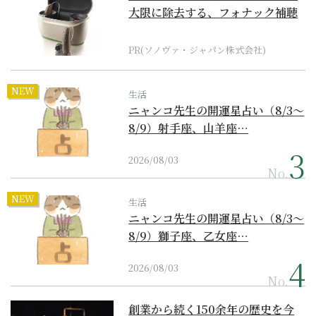
大限に除去する、フォナック補聴
器の最上位モデル
PR(ソノヴァ・ジャパン株式会社)
NEW
生活
ニャンコ先生の開運星占い（8/3～
8/9）射手座、山羊座…
2026/08/03
No.
NEW
生活
ニャンコ先生の開運星占い（8/3～
8/9）獅子座、乙女座…
2026/08/03
No.
創業から続く150余年の歴史を今