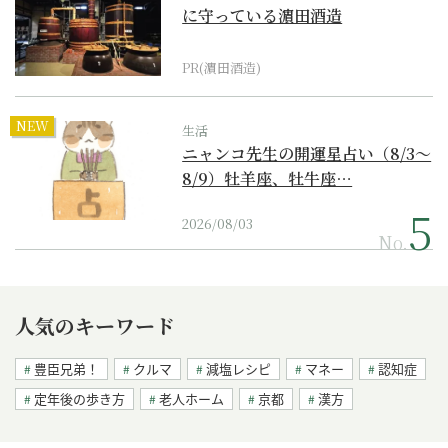
に守っている濵田酒造
PR(濵田酒造)
NEW
生活
ニャンコ先生の開運星占い（8/3～
8/9）牡羊座、牡牛座…
2026/08/03
No.
人気のキーワード
豊臣兄弟！
クルマ
減塩レシピ
マネー
認知症
定年後の歩き方
老人ホーム
京都
漢方