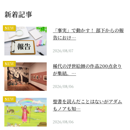
新着記事
NEW
「事実」で動かす！ 部下からの報
告におけ…
2026/08/07
NEW
稀代の浮世絵師の作品200点余り
が集結。…
2026/08/06
NEW
聖書を読んだことはないがアダム
もノアも知…
2026/08/06