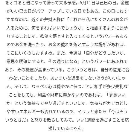
をオゴると倍になって帰って来る予感。5月11日は己巳の日。金運
がいい巳の日がパワーアップしている日でもある。この日におす
すめなのは、近くの弁財天様に「これから私にたくさんのお金が
入るために、何をすればいいでしょうか」と相談するようにお参
りすることにゃ。欲望を落とすと入ってくるというパワーもある
のでお金を洗ったり、お金の穢れを落とすような場所があれば、
そこにいくのもおすすめ。また、今週は「自分がどうしたいか、
意思を明確にすると、その通りになる」というパワーにあふれて
おり、その機運が高まっている。こういうときは、自分の意見に合
わないことをしたり、あいまいな返事をしないほうがいいにゃ
ん。そして、なるべく心は穏やかに保つこと。相手が多少失礼な
ことをしても、利益や財布に響かないのであれば、「まあいい
か」という気持ちでやり過ごすといいにゃ。気持ちがカッカとし
やすいエネルギーも流れているので、イラッと来たら「今はそう
いうときだ」と怒りを散らしてみて。いい1週間を過ごすことを応
援しているにゃん。