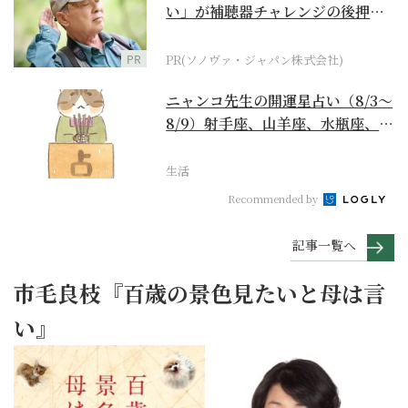
い」が補聴器チャレンジの後押し
に
PR
PR(ソノヴァ・ジャパン株式会社)
ニャンコ先生の開運星占い（8/3～
8/9）射手座、山羊座、水瓶座、魚
座編
生活
Recommended by
記事一覧へ
市毛良枝『百歳の景色見たいと母は言
い』