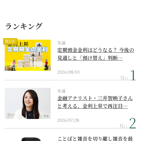
ランキング
NEW
生活
定期預金金利はどうなる？ 今後の
見通しと「預け替え」判断…
2026/08/03
No.
生活
金融アナリスト・三井智映子さん
と考える、金利上昇で再注目…
PR
2026/07/28
No.
ことばと雑音を切り離し雑音を最