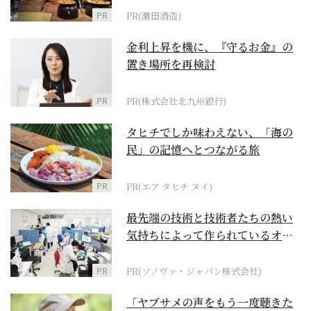
PR
PR(濵田酒造)
金利上昇を機に、『守るお金』の
置き場所を再検討
PR
PR(株式会社北九州銀行)
タヒチでしか味わえない、「海の
民」の記憶へとつながる旅
PR
PR(エア タヒチ ヌイ)
最先端の技術と技術者たちの熱い
気持ちによって作られているオー
ダーメイド補聴器
PR
PR(ソノヴァ・ジャパン株式会社)
「ヤブサメの声をもう一度聴きた