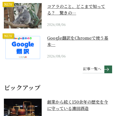
NEW
コアラのこと、どこまで知って
る？ 驚きの…
2026/08/06
NEW
Google翻訳をChromeで使う基
本…
2026/08/06
記事一覧へ
ピックアップ
創業から続く150余年の歴史を今
に守っている濵田酒造