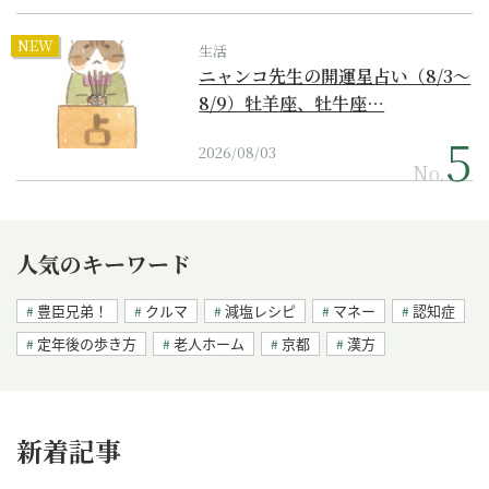
NEW
生活
ニャンコ先生の開運星占い（8/3～
8/9）牡羊座、牡牛座…
2026/08/03
No.
人気のキーワード
豊臣兄弟！
クルマ
減塩レシピ
マネー
認知症
定年後の歩き方
老人ホーム
京都
漢方
新着記事