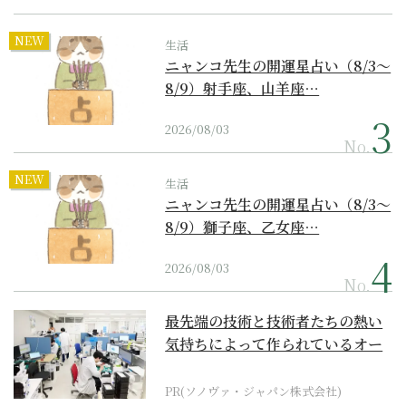
NEW
生活
ニャンコ先生の開運星占い（8/3～
8/9）射手座、山羊座…
2026/08/03
No.
NEW
生活
ニャンコ先生の開運星占い（8/3～
8/9）獅子座、乙女座…
2026/08/03
No.
最先端の技術と技術者たちの熱い
気持ちによって作られているオー
ダーメイド補聴器
PR(ソノヴァ・ジャパン株式会社)