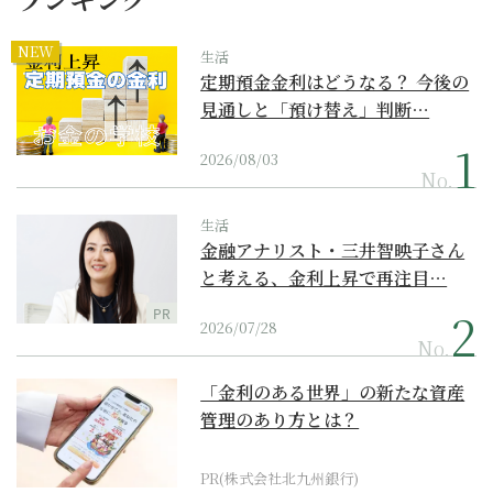
NEW
生活
定期預金金利はどうなる？ 今後の
見通しと「預け替え」判断…
2026/08/03
No.
生活
金融アナリスト・三井智映子さん
と考える、金利上昇で再注目…
PR
2026/07/28
No.
「金利のある世界」の新たな資産
管理のあり方とは？
PR(株式会社北九州銀行)