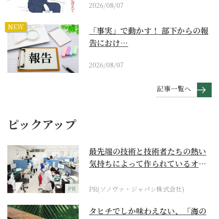
2026/08/07
NEW
「事実」で動かす！ 部下からの報
告におけ…
2026/08/07
記事一覧へ
ピックアップ
最先端の技術と技術者たちの熱い
気持ちによって作られているオー
ダーメイド補聴器
PR
PR(ソノヴァ・ジャパン株式会社)
タヒチでしか味わえない、「海の