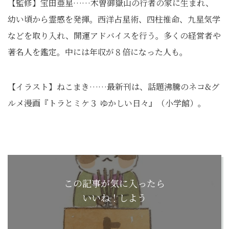
【監修】宝田亜星……木曽御嶽山の行者の家に生まれ、
幼い頃から霊感を発揮。西洋占星術、四柱推命、九星気学
などを取り入れ、開運アドバイスを行う。多くの経営者や
著名人を鑑定。中には年収が８倍になった人も。
【イラスト】ねこまき……最新刊は、話題沸騰のネコ&グ
ルメ漫画『トラとミケ３ ゆかしい日々』（小学館）。
この記事が気に入ったら
いいね！しよう