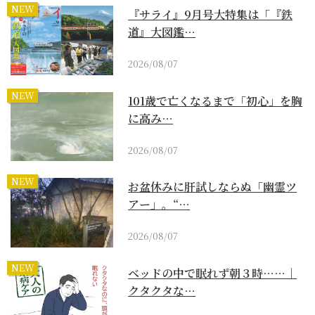
NEW
『サライ』9月号大特集は「『鉄
道』大図鑑…
2026/08/07
NEW
101歳で亡くなるまで「初心」を胸
に高み…
2026/08/07
NEW
お盆休みに肝試しならぬ「幽霊ツ
アー」。“…
2026/08/07
NEW
ベッドの中で眠れず朝３時……｜
クタクタな…