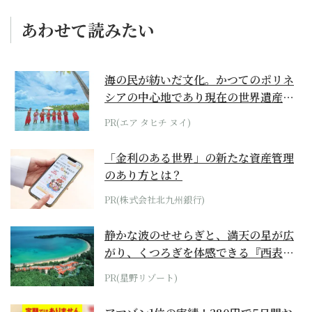
あわせて読みたい
海の民が紡いだ文化。かつてのポリネ
シアの中心地であり現在の世界遺産か
らみえてくる...
PR(エア タヒチ ヌイ)
「金利のある世界」の新たな資産管理
のあり方とは？
PR(株式会社北九州銀行)
静かな波のせせらぎと、満天の星が広
がり、くつろぎを体感できる『西表島
ホテル by...
PR(星野リゾート)