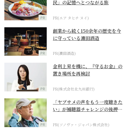
民」の記憶へとつながる旅
PR
PR(エア タヒチ ヌイ)
創業から続く150余年の歴史を今
に守っている濵田酒造
PR
PR(濵田酒造)
金利上昇を機に、『守るお金』の
置き場所を再検討
PR
PR(株式会社北九州銀行)
「ヤブサメの声をもう一度聴きた
い」が補聴器チャレンジの後押し
に
PR
PR(ソノヴァ・ジャパン株式会社)