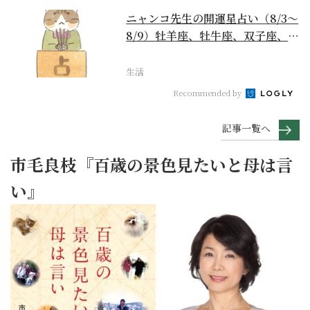
ニャンコ先生の開運星占い（8/3～
8/9）牡羊座、牡牛座、双子座、蟹
座編
生活
Recommended by
記事一覧へ
市毛良枝『百歳の景色見たいと母は言
い』