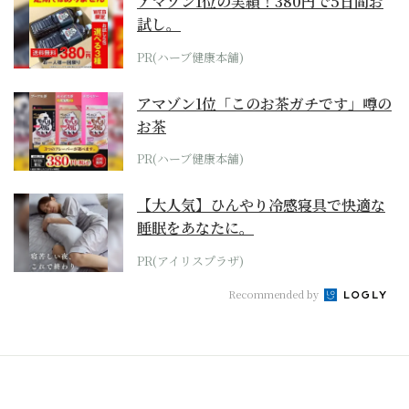
アマゾン1位の実績！380円で5日間お
試し。
PR(ハーブ健康本舗)
アマゾン1位「このお茶ガチです」噂の
お茶
PR(ハーブ健康本舗)
【大人気】ひんやり冷感寝具で快適な
睡眠をあなたに。
PR(アイリスプラザ)
Recommended by