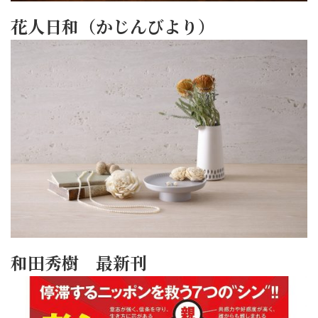
花人日和（かじんびより）
和田秀樹 最新刊